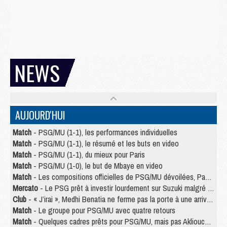
NEWS
AUJOURD'HUI
Match
- PSG/MU (1-1), les performances individuelles
Match
- PSG/MU (1-1), le résumé et les buts en video
Match
- PSG/MU (1-1), du mieux pour Paris
Match
- PSG/MU (1-0), le but de Mbaye en video
Match
- Les compositions officielles de PSG/MU dévoilées, Pacho titulaire
Mercato
- Le PSG prêt à investir lourdement sur Suzuki malgré Safonov et Chevalier
Club
- « J’irai », Medhi Benatia ne ferme pas la porte à une arrivée au PSG
Match
- Le groupe pour PSG/MU avec quatre retours
Match
- Quelques cadres prêts pour PSG/MU, mais pas Akliouche ?