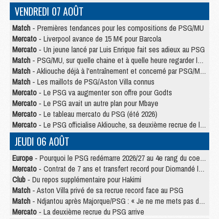
VENDREDI 07 AOÛT
Match
- Premières tendances pour les compositions de PSG/MU
Mercato
- Liverpool avance de 15 M€ pour Barcola
Mercato
- Un jeune lancé par Luis Enrique fait ses adieux au PSG
Match
- PSG/MU, sur quelle chaine et à quelle heure regarder le match ?
Match
- Akliouche déjà à l'entraînement et concerné par PSG/MU ?
Match
- Les maillots de PSG/Aston Villa connus
Mercato
- Le PSG va augmenter son offre pour Godts
Mercato
- Le PSG avait un autre plan pour Mbaye
Mercato
- Le tableau mercato du PSG (été 2026)
Mercato
- Le PSG officialise Akliouche, sa deuxième recrue de l’été
JEUDI 06 AOÛT
Europe
- Pourquoi le PSG redémarre 2026/27 au 4e rang du coefficient UEFA
Mercato
- Contrat de 7 ans et transfert record pour Diomandé loin du PSG
Club
- Du repos supplémentaire pour Hakimi
Match
- Aston Villa privé de sa recrue record face au PSG
Match
- Ndjantou après Majorque/PSG : « Je ne me mets pas de plafond »
Mercato
- La deuxième recrue du PSG arrive