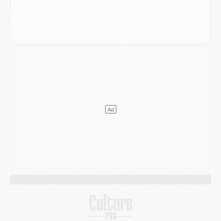
Podcast
- Podcast CulturePSG : Akliouche présenté par un fan de Monaco
Club
- Le PSG dévoile sa première collection d'entraînement pour 2026/2027
Discipline
- Un arbitre inattendu, mais porte-bonheur pour Lens/PSG
Match
- Majorque/PSG, sur quelle chaine et à quelle heure regarder le match ?
Mercato
- Le plan du PSG pour Suzuki et Chevalier se précise
Mercato
- L'Ajax refuse la première offre du PSG pour Godts
Mercato
- Le PSG veut accélérer, Ferran Torres temporise
Mercato
- Liverpool encore très loin du compte pour Barcola
LUNDI 03 AOÛT
Match
- Podcast CulturePSG : Mercato (Godts, Suzuki, Akliouche, Barcola, etc)
Mercato
- L'Ajax attend bien plus de 45M pour Mika Godts
Club
- Quatre retours importants dans le groupe du PSG, et un plus discret
Mercato
- Ayari file en Ligue 2
Club
- Le PSG s'associe avec un géant de la tech
Mercato
- Vu d'Italie, le transfert de Suzuki au PSG est bien engagé
Mercato
- Ferran Torres ne serait pas à vendre, mais...
Europe
- Gros coup dur pour Aston Villa avant de croiser le PSG
DIMANCHE 02 AOÛT
Mercato
- Le transfert de Kolo Muani à la Juventus est officiel