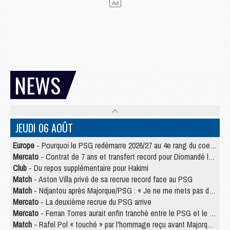
NEWS
JEUDI 06 AOÛT
Europe
- Pourquoi le PSG redémarre 2026/27 au 4e rang du coefficient UEFA
Mercato
- Contrat de 7 ans et transfert record pour Diomandé loin du PSG
Club
- Du repos supplémentaire pour Hakimi
Match
- Aston Villa privé de sa recrue record face au PSG
Match
- Ndjantou après Majorque/PSG : « Je ne me mets pas de plafond »
Mercato
- La deuxième recrue du PSG arrive
Mercato
- Ferran Torres aurait enfin tranché entre le PSG et le Barça
Match
- Rafel Pol « touché » par l'hommage reçu avant Majorque/PSG