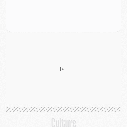
Mercato
- [MAJ] Le PSG a fait une grosse offre à Parme pour Suzuki
Mercato
- Le PSG a envoyé une première offre pour Mika Godts
Club
- Après Pacho, d'autres retours en vue
Mercato
- Changement de dernière minute pour Kolo Muani
SAMEDI 01 AOÛT
Mercato
- L'agent de Mika Godts confirme un accord avec le PSG
Club
- Quels numéros de maillot pour Akliouche et Digne au PSG ?
Match
- Un hommage prévu lors de Brest/PSG
Mercato
- Le PSG et le Barça ont rendez-vous pour Ferran Torres
Mercato
- Guéla Doué dans les listes du PSG
Mercato
- Le transfert de Mika Godts au PSG en bonne voie
VENDREDI 31 JUILLET
Match
- Un diffuseur annoncé pour les deux premiers matchs amicaux du PSG
Mercato
- Le transfert d'Akliouche au PSG bouclé, le montant se précise
Club
- Un retour majeur dans le groupe du PSG
Club
- [MAJ] Ndjantou et deux jeunes du PSG annoncés dans un tournoi U21
Mercato
- L'étonnante piste Suzuki confirmée et onéreuse
JEUDI 30 JUILLET