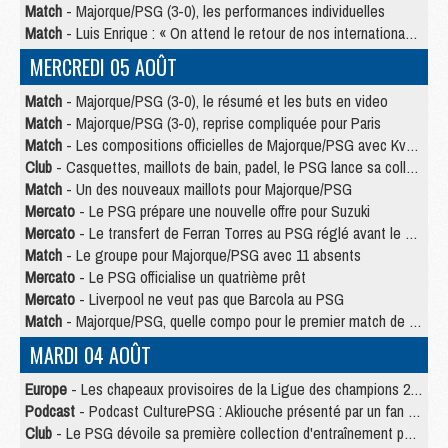
Match
- Majorque/PSG (3-0), les performances individuelles
Match
- Luis Enrique : « On attend le retour de nos internationaux »
MERCREDI 05 AOÛT
Match
- Majorque/PSG (3-0), le résumé et les buts en video
Match
- Majorque/PSG (3-0), reprise compliquée pour Paris
Match
- Les compositions officielles de Majorque/PSG avec Kvara et de nombreux jeunes
Club
- Casquettes, maillots de bain, padel, le PSG lance sa collection été
Match
- Un des nouveaux maillots pour Majorque/PSG
Mercato
- Le PSG prépare une nouvelle offre pour Suzuki
Mercato
- Le transfert de Ferran Torres au PSG réglé avant le 12 août ?
Match
- Le groupe pour Majorque/PSG avec 11 absents
Mercato
- Le PSG officialise un quatrième prêt
Mercato
- Liverpool ne veut pas que Barcola au PSG
Match
- Majorque/PSG, quelle compo pour le premier match de la saison 2026/27 ?
MARDI 04 AOÛT
Europe
- Les chapeaux provisoires de la Ligue des champions 2026/27
Podcast
- Podcast CulturePSG : Akliouche présenté par un fan de Monaco
Club
- Le PSG dévoile sa première collection d'entraînement pour 2026/2027