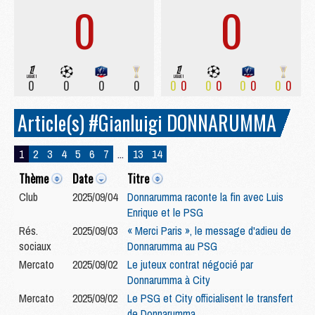
0
0
0
0
0
0
0
0
0
0
0
0
0
0
Article(s) #Gianluigi DONNARUMMA
1
2
3
4
5
6
7
...
13
14
Thème
Date
Titre
Club
2025/09/04
Donnarumma raconte la fin avec Luis
Enrique et le PSG
Rés.
2025/09/03
« Merci Paris », le message d'adieu de
sociaux
Donnarumma au PSG
Mercato
2025/09/02
Le juteux contrat négocié par
Donnarumma à City
Mercato
2025/09/02
Le PSG et City officialisent le transfert
de Donnarumma