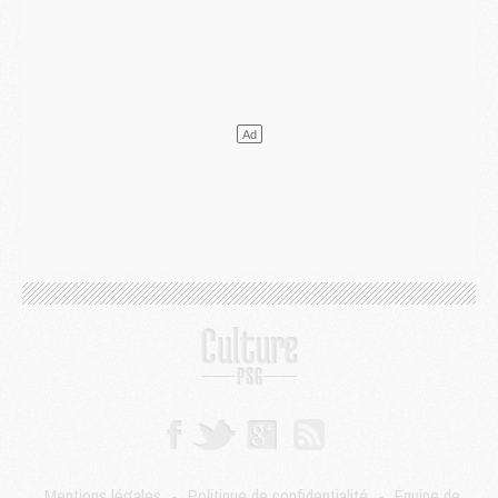
Mercato
- Ferran Torres ne serait pas à vendre, mais...
Europe
- Gros coup dur pour Aston Villa avant de croiser le PSG
DIMANCHE 02 AOÛT
Mercato
- Le transfert de Kolo Muani à la Juventus est officiel
Mercato
- [MAJ] Le PSG a fait une grosse offre à Parme pour Suzuki
Mercato
- Le PSG a envoyé une première offre pour Mika Godts
Club
- Après Pacho, d'autres retours en vue
Mercato
- Changement de dernière minute pour Kolo Muani
SAMEDI 01 AOÛT
Mercato
- L'agent de Mika Godts confirme un accord avec le PSG
Club
- Quels numéros de maillot pour Akliouche et Digne au PSG ?
Match
- Un hommage prévu lors de Brest/PSG
Mercato
- Le PSG et le Barça ont rendez-vous pour Ferran Torres
Mercato
- Guéla Doué dans les listes du PSG
Mercato
- Le transfert de Mika Godts au PSG en bonne voie
VENDREDI 31 JUILLET
Match
- Un diffuseur annoncé pour les deux premiers matchs amicaux du PSG
Mentions légales
-
Politique de confidentialité
-
Équipe de