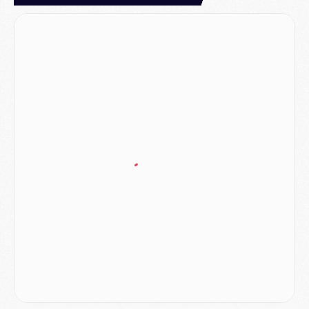
Match
- Majorque/PSG, quelle compo pour le premier match de la saison 2026/27 ?
MARDI 04 AOÛT
Europe
- Les chapeaux provisoires de la Ligue des champions 2026/27
Podcast
- Podcast CulturePSG : Akliouche présenté par un fan de Monaco
Club
- Le PSG dévoile sa première collection d'entraînement pour 2026/2027
Discipline
- Un arbitre inattendu, mais porte-bonheur pour Lens/PSG
Match
- Majorque/PSG, sur quelle chaine et à quelle heure regarder le match ?
Mercato
- Le plan du PSG pour Suzuki et Chevalier se précise
Mercato
- L'Ajax refuse la première offre du PSG pour Godts
Mercato
- Le PSG veut accélérer, Ferran Torres temporise
Mercato
- Liverpool encore très loin du compte pour Barcola
LUNDI 03 AOÛT
Match
- Podcast CulturePSG : Mercato (Godts, Suzuki, Akliouche, Barcola, etc)
Mercato
- L'Ajax attend bien plus de 45M pour Mika Godts
Club
- Quatre retours importants dans le groupe du PSG, et un plus discret
Mercato
- Ayari file en Ligue 2
Club
- Le PSG s'associe avec un géant de la tech
Mercato
- Vu d'Italie, le transfert de Suzuki au PSG est bien engagé