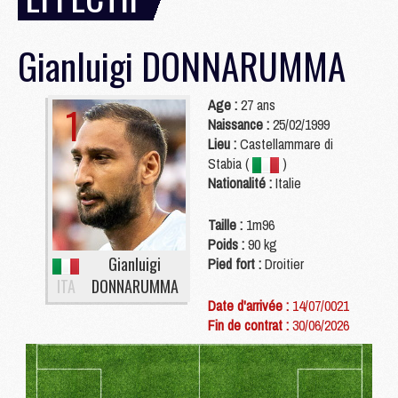
Gianluigi
DONNARUMMA
Age :
27 ans
1
Naissance :
25/02/1999
Lieu :
Castellammare di
Stabia (
)
Nationalité :
Italie
Taille :
1m96
Poids :
90 kg
Gianluigi
Pied fort :
Droitier
ITA
DONNARUMMA
Date d'arrivée :
14/07/0021
Fin de contrat :
30/06/2026