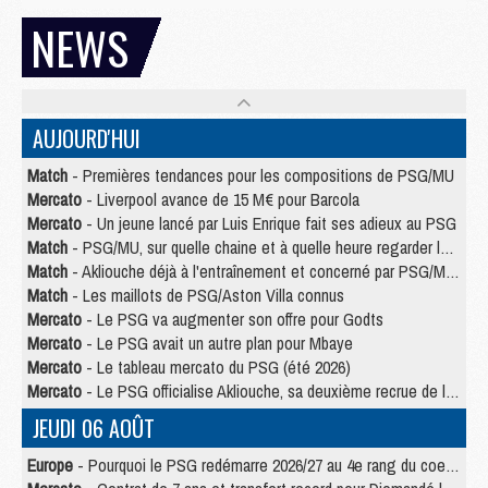
NEWS
AUJOURD'HUI
Match
- Premières tendances pour les compositions de PSG/MU
Mercato
- Liverpool avance de 15 M€ pour Barcola
Mercato
- Un jeune lancé par Luis Enrique fait ses adieux au PSG
Match
- PSG/MU, sur quelle chaine et à quelle heure regarder le match ?
Match
- Akliouche déjà à l'entraînement et concerné par PSG/MU ?
Match
- Les maillots de PSG/Aston Villa connus
Mercato
- Le PSG va augmenter son offre pour Godts
Mercato
- Le PSG avait un autre plan pour Mbaye
Mercato
- Le tableau mercato du PSG (été 2026)
Mercato
- Le PSG officialise Akliouche, sa deuxième recrue de l’été
JEUDI 06 AOÛT
Europe
- Pourquoi le PSG redémarre 2026/27 au 4e rang du coefficient UEFA