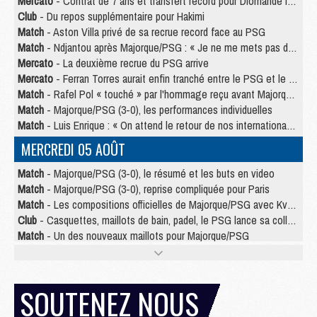
Mercato
- Contrat de 7 ans et transfert record pour Diomandé loin du PSG
Club
- Du repos supplémentaire pour Hakimi
Match
- Aston Villa privé de sa recrue record face au PSG
Match
- Ndjantou après Majorque/PSG : « Je ne me mets pas de plafond »
Mercato
- La deuxième recrue du PSG arrive
Mercato
- Ferran Torres aurait enfin tranché entre le PSG et le Barça
Match
- Rafel Pol « touché » par l'hommage reçu avant Majorque/PSG
Match
- Majorque/PSG (3-0), les performances individuelles
Match
- Luis Enrique : « On attend le retour de nos internationaux »
MERCREDI 05 AOÛT
Match
- Majorque/PSG (3-0), le résumé et les buts en video
Match
- Majorque/PSG (3-0), reprise compliquée pour Paris
Match
- Les compositions officielles de Majorque/PSG avec Kvara et de nombreux jeunes
Club
- Casquettes, maillots de bain, padel, le PSG lance sa collection été
Match
- Un des nouveaux maillots pour Majorque/PSG
Mercato
- Le PSG prépare une nouvelle offre pour Suzuki
Mercato
- Le transfert de Ferran Torres au PSG réglé avant le 12 août ?
Match
- Le groupe pour Majorque/PSG avec 11 absents
SOUTENEZ NOUS
Mercato
- Le PSG officialise un quatrième prêt
Mercato
- Liverpool ne veut pas que Barcola au PSG