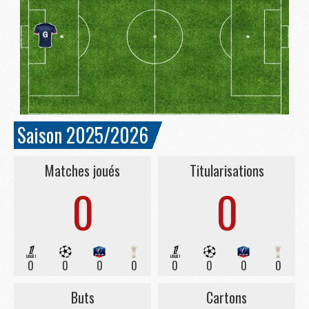
Saison 2025/2026
Matches joués
Titularisations
0
0
0
0
0
0
0
0
0
0
Buts
Cartons