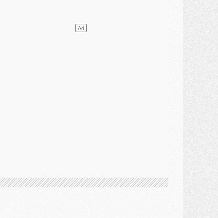
JEUDI 30 JUILLET
élections
- Ancelotti fait le ménage au Brésil mais veut garder Marquinhos
ercato
- Le statu quo du milieu du PSG se précise
lub
- Le PSG plutôt que la FIFA pour Al-Khelaïfi, poussé par l'UEFA ?
ercato
- Le PSG presserait Ferran Torres de se décider, deux pistes de secours
lub
- Déguisements, shopping, double scouting, Luis Campos dévoile ses méthodes
ercato
- Kroupi retiré du mercato
ercato
- Enfin une avancée dans le transfert d'Akliouche
MERCREDI 29 JUILLET
ercato
- Ferran Torres priorité du PSG, mais ouvert à tout
ercato
- Première offre de Liverpool en approche pour Barcola
ercato
- Le montant du transfert de Kolo Muani se précise, la formule aussi
ercato
- Kolo Muani attendu en Italie, son transfert débloqué
ercato
- Monaco a encore repoussé une offre du PSG pour Akliouche
ercato
- Liverpool presque d'accord avec Barcola, le PSG pas du tout
ercato
- Moment décisif pour le transfert de Kolo Muani
MARDI 28 JUILLET