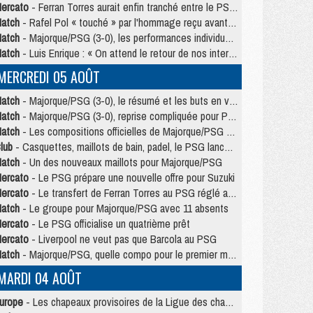
ercato
- Ferran Torres aurait enfin tranché entre le PSG et le Barça
atch
- Rafel Pol « touché » par l'hommage reçu avant Majorque/PSG
atch
- Majorque/PSG (3-0), les performances individuelles
atch
- Luis Enrique : « On attend le retour de nos internationaux »
MERCREDI 05 AOÛT
atch
- Majorque/PSG (3-0), le résumé et les buts en video
atch
- Majorque/PSG (3-0), reprise compliquée pour Paris
atch
- Les compositions officielles de Majorque/PSG avec Kvara et de nombreux jeunes
lub
- Casquettes, maillots de bain, padel, le PSG lance sa collection été
atch
- Un des nouveaux maillots pour Majorque/PSG
ercato
- Le PSG prépare une nouvelle offre pour Suzuki
ercato
- Le transfert de Ferran Torres au PSG réglé avant le 12 août ?
atch
- Le groupe pour Majorque/PSG avec 11 absents
ercato
- Le PSG officialise un quatrième prêt
ercato
- Liverpool ne veut pas que Barcola au PSG
atch
- Majorque/PSG, quelle compo pour le premier match de la saison 2026/27 ?
MARDI 04 AOÛT
urope
- Les chapeaux provisoires de la Ligue des champions 2026/27