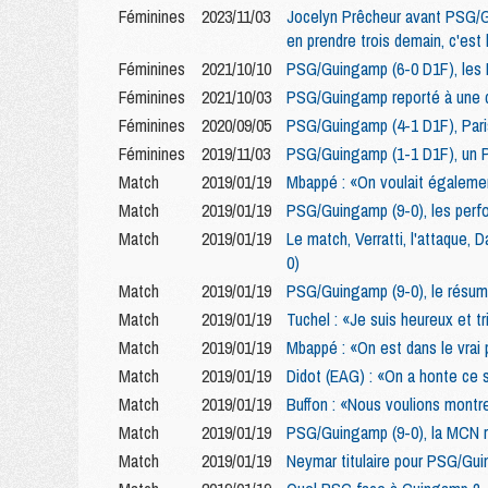
Féminines
2023/11/03
Jocelyn Prêcheur avant PSG/Gu
en prendre trois demain, c'est l
Féminines
2021/10/10
PSG/Guingamp (6-0 D1F), les P
Féminines
2021/10/03
PSG/Guingamp reporté à une d
Féminines
2020/09/05
PSG/Guingamp (4-1 D1F), Paris
Féminines
2019/11/03
PSG/Guingamp (1-1 D1F), un P
Match
2019/01/19
Mbappé : «On voulait également
Match
2019/01/19
PSG/Guingamp (9-0), les perfo
Match
2019/01/19
Le match, Verratti, l'attaque, 
0)
Match
2019/01/19
PSG/Guingamp (9-0), le résum
Match
2019/01/19
Tuchel : «Je suis heureux et tr
Match
2019/01/19
Mbappé : «On est dans le vrai p
Match
2019/01/19
Didot (EAG) : «On a honte ce 
Match
2019/01/19
Buffon : «Nous voulions montr
Match
2019/01/19
PSG/Guingamp (9-0), la MCN r
Match
2019/01/19
Neymar titulaire pour PSG/Gu