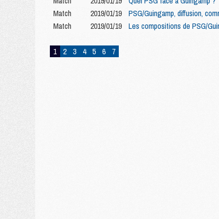
Match
2019/01/19
Quel PSG face à Guingamp ?
Match
2019/01/19
PSG/Guingamp, diffusion, comm
Match
2019/01/19
Les compositions de PSG/Gui
1
2
3
4
5
6
7