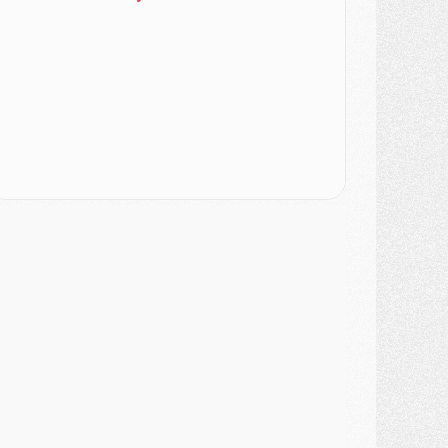
ercato
- Le transfert de Kolo Muani à la Juventus est officiel
ercato
- [MAJ] Le PSG a fait une grosse offre à Parme pour Suzuki
ercato
- Le PSG a envoyé une première offre pour Mika Godts
lub
- Après Pacho, d'autres retours en vue
ercato
- Changement de dernière minute pour Kolo Muani
SAMEDI 01 AOÛT
ercato
- L'agent de Mika Godts confirme un accord avec le PSG
lub
- Quels numéros de maillot pour Akliouche et Digne au PSG ?
atch
- Un hommage prévu lors de Brest/PSG
ercato
- Le PSG et le Barça ont rendez-vous pour Ferran Torres
ercato
- Guéla Doué dans les listes du PSG
ercato
- Le transfert de Mika Godts au PSG en bonne voie
VENDREDI 31 JUILLET
atch
- Un diffuseur annoncé pour les deux premiers matchs amicaux du PSG
ercato
- Le transfert d'Akliouche au PSG bouclé, le montant se précise
lub
- Un retour majeur dans le groupe du PSG
lub
- [MAJ] Ndjantou et deux jeunes du PSG annoncés dans un tournoi U21
ercato
- L'étonnante piste Suzuki confirmée et onéreuse