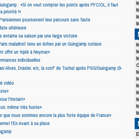
M
ingamp : «Si on veut compter les points après PFC/OL, il faut
M
a priorité !»
M
arisiennes poursuivent leur parcours sans faute
M
ate ultérieure
 entame sa saison par une large victoire
aris maladroit tenu en échec par un Guingamp coriace
M
M
 offrir un triplé à Neymar»
M
rmances individuelles
C
Dani Alves, Draxler, etc, la conf' de Tuchel après PSG/Guingamp (9-
M
M
é vidéo
M
iste»
M
our l'instant»
M
M
soir, même très honte»
M
er que nous sommes encore la plus forte équipe de France»
emet l'En Avant à sa place
ingamp
E