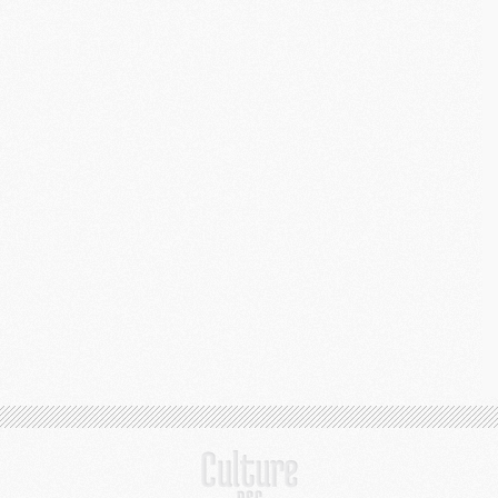
S
M
C
M
C
M
M
M
M
M
M
M
M
M