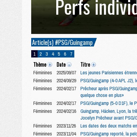
Perfs indivi
Article(s) #PSG/Guingamp
1
2
3
4
5
6
7
Thème
Date
Titre
Féminines
2025/09/07
Les jeunes Parisiennes étrenne
Féminines
2024/09/29
PSG/Guingamp (4-0 APL J2), l
Féminines
2024/02/17
Prêcheur après PSG/Guingamp :
quelque chose en plus»
Féminines
2024/02/17
PSG/Guingamp (5-0 D1F), le PS
Féminines
2024/02/16
Guingamp, Häcken, Lyon, la trêv
Jocelyn Prêcheur avant PSG/
Féminines
2023/11/26
Les dates des deux matchs en
Féminines
2023/11/04
PSG/Guingamp reporté, la pel