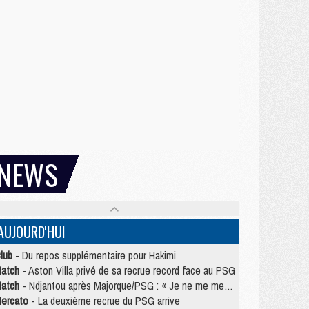
NEWS
AUJOURD'HUI
lub
- Du repos supplémentaire pour Hakimi
atch
- Aston Villa privé de sa recrue record face au PSG
atch
- Ndjantou après Majorque/PSG : « Je ne me mets pas de plafond »
ercato
- La deuxième recrue du PSG arrive