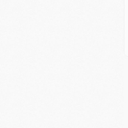
M
M
M
C
M
M
C
M
M
M
M
M
M
C
C
M