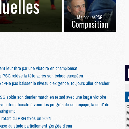
duelles
Majorque/PSG
Composition
nt leur titre par une victoire en championnat
e PSG relève la tête après son échec européen
 «Ne pas baisser le niveau d'exigence, toujours aller chercher
G solde son dernier match en retard avec une large victoire
e internationale à venir, les progrès de son équipe, la conf' de
C
Guingamp
M
 retard du PSG fixés en 2024
M
M
ouse du stade partiellement gorgée d'eau