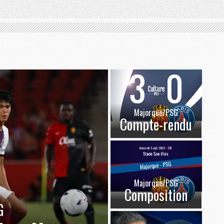
Majorque/PSG
Compte-rendu
Majorque/PSG
Composition
G