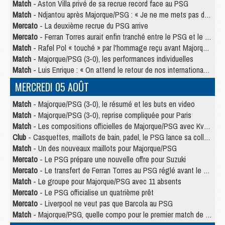
Match
- Aston Villa privé de sa recrue record face au PSG
Match
- Ndjantou après Majorque/PSG : « Je ne me mets pas de plafond »
Mercato
- La deuxième recrue du PSG arrive
Mercato
- Ferran Torres aurait enfin tranché entre le PSG et le Barça
Match
- Rafel Pol « touché » par l'hommage reçu avant Majorque/PSG
Match
- Majorque/PSG (3-0), les performances individuelles
Match
- Luis Enrique : « On attend le retour de nos internationaux »
MERCREDI 05 AOÛT
Match
- Majorque/PSG (3-0), le résumé et les buts en video
Match
- Majorque/PSG (3-0), reprise compliquée pour Paris
Match
- Les compositions officielles de Majorque/PSG avec Kvara et de nombreux jeunes
Club
- Casquettes, maillots de bain, padel, le PSG lance sa collection été
Match
- Un des nouveaux maillots pour Majorque/PSG
Mercato
- Le PSG prépare une nouvelle offre pour Suzuki
Mercato
- Le transfert de Ferran Torres au PSG réglé avant le 12 août ?
Match
- Le groupe pour Majorque/PSG avec 11 absents
Mercato
- Le PSG officialise un quatrième prêt
Mercato
- Liverpool ne veut pas que Barcola au PSG
Match
- Majorque/PSG, quelle compo pour le premier match de la saison 2026/27 ?