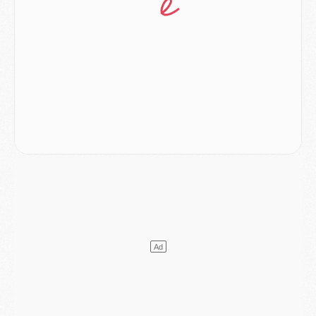
Europe
- Gros coup dur pour Aston Villa avant de croiser le PSG
DIMANCHE 02 AOÛT
Mercato
- Le transfert de Kolo Muani à la Juventus est officiel
Mercato
- [MAJ] Le PSG a fait une grosse offre à Parme pour Suzuki
Mercato
- Le PSG a envoyé une première offre pour Mika Godts
Club
- Après Pacho, d'autres retours en vue
Mercato
- Changement de dernière minute pour Kolo Muani
SAMEDI 01 AOÛT
Mercato
- L'agent de Mika Godts confirme un accord avec le PSG
Club
- Quels numéros de maillot pour Akliouche et Digne au PSG ?
Match
- Un hommage prévu lors de Brest/PSG
Mercato
- Le PSG et le Barça ont rendez-vous pour Ferran Torres
Mercato
- Guéla Doué dans les listes du PSG
Mercato
- Le transfert de Mika Godts au PSG en bonne voie
VENDREDI 31 JUILLET
Match
- Un diffuseur annoncé pour les deux premiers matchs amicaux du PSG
Mercato
- Le transfert d'Akliouche au PSG bouclé, le montant se précise