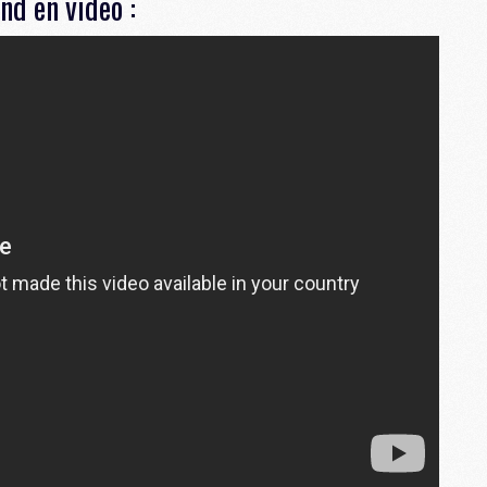
nd en video :
M
P
M
C
R
M
M
C
M
C
C
M
M
M