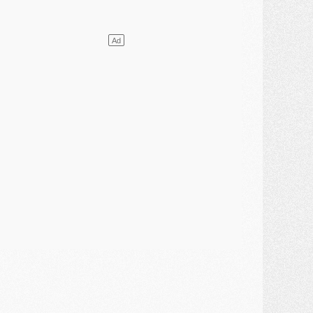
ercato
- Le PSG presserait Ferran Torres de se décider, deux pistes de secours
lub
- Déguisements, shopping, double scouting, Luis Campos dévoile ses méthodes
ercato
- Kroupi retiré du mercato
ercato
- Enfin une avancée dans le transfert d'Akliouche
MERCREDI 29 JUILLET
ercato
- Ferran Torres priorité du PSG, mais ouvert à tout
ercato
- Première offre de Liverpool en approche pour Barcola
ercato
- Le montant du transfert de Kolo Muani se précise, la formule aussi
ercato
- Kolo Muani attendu en Italie, son transfert débloqué
ercato
- Monaco a encore repoussé une offre du PSG pour Akliouche
ercato
- Liverpool presque d'accord avec Barcola, le PSG pas du tout
ercato
- Moment décisif pour le transfert de Kolo Muani
MARDI 28 JUILLET
ercato
- Des intermédiaires ont tenté de relancer Diomande au PSG
lub
- Au moins neuf jeunes conviés à l'entraînement des pros
ercato
- Une partie du communiqué du PSG sur Diomande expliquée
ercato
- Barcola futur plus gros transfert de l'été ?
ormation
- Retour sur la saison des U17 du PSG en 7 chiffres clés
lub
- Le PSG connaît ses premiers matches de septembre