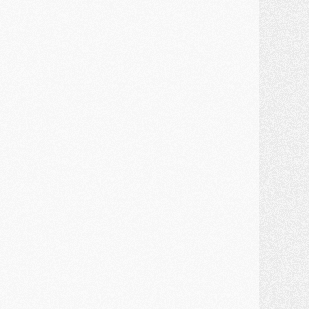
ercato
- Un troisième prêt bouclé par le PSG
LUNDI 27 JUILLET
odcast
- Podcast CulturePSG à 22h : Mercato (Barcola, Diomande, etc)
ercato
- La prolongation de Dembélé au PSG dans la dernière ligne droite
lub
- Le PSG a fait sa reprise avec... 9 joueurs
és. sociaux
- Les Portugais du PSG réunis pendant leurs vacances
ercato
- Le PSG avance sur la piste Suzuki
ercato
- Après Digne, un autre défenseur en approche au PSG ?
lub
- Une petite quinzaine de joueurs attendus pour la reprise de l'entraînement du PSG
DIMANCHE 26 JUILLET
ercato
- Le PSG lâche Diomande et tacle des demandes « totalement disproportionnés »
lub
- [Avant la reprise] Les tauliers de la saison passée
lub
- Barcola refuse de prolonger au PSG
ercato
- Luis Enrique derrière l'intérêt du PSG pour Rodri ?
ercato
- Le transfert de Kolo Muani enfin débloqué ?
ercato
- Le PSG n'est plus en pole pour Diomande, mais pas hors-jeu
SAMEDI 25 JUILLET