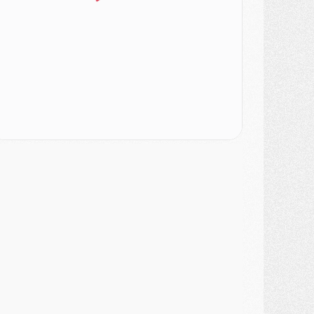
SAMEDI 01 AOÛT
ercato
- L'agent de Mika Godts confirme un accord avec le PSG
lub
- Quels numéros de maillot pour Akliouche et Digne au PSG ?
atch
- Un hommage prévu lors de Brest/PSG
ercato
- Le PSG et le Barça ont rendez-vous pour Ferran Torres
ercato
- Guéla Doué dans les listes du PSG
ercato
- Le transfert de Mika Godts au PSG en bonne voie
VENDREDI 31 JUILLET
atch
- Un diffuseur annoncé pour les deux premiers matchs amicaux du PSG
ercato
- Le transfert d'Akliouche au PSG bouclé, le montant se précise
lub
- Un retour majeur dans le groupe du PSG
lub
- [MAJ] Ndjantou et deux jeunes du PSG annoncés dans un tournoi U21
ercato
- L'étonnante piste Suzuki confirmée et onéreuse
JEUDI 30 JUILLET
élections
- Ancelotti fait le ménage au Brésil mais veut garder Marquinhos
ercato
- Le statu quo du milieu du PSG se précise
lub
- Le PSG plutôt que la FIFA pour Al-Khelaïfi, poussé par l'UEFA ?