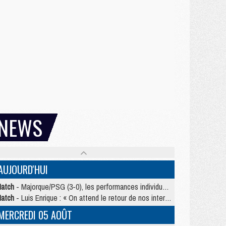
NEWS
AUJOURD'HUI
atch
- Majorque/PSG (3-0), les performances individuelles
atch
- Luis Enrique : « On attend le retour de nos internationaux »
MERCREDI 05 AOÛT