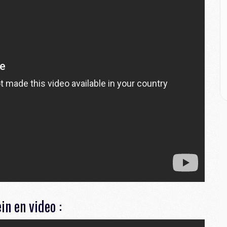
M
C
M
M
M
M
M
M
C
C
M
S
in en video :
M
C