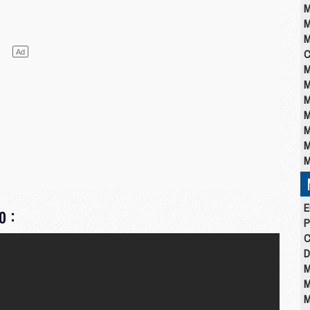
M
M
M
C
M
M
M
M
M
M
M
E
o :
P
C
D
M
M
M