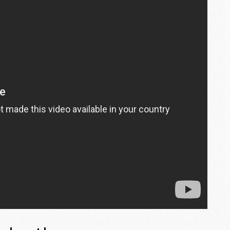
M
C
M
M
M
M
M
M
M
M
M
M
C
M
M
F
C