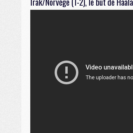
Irak/Norvège (1-2), le but de Haala