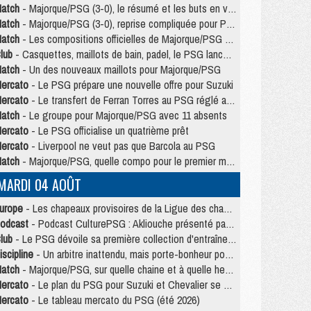
atch
- Majorque/PSG (3-0), le résumé et les buts en video
atch
- Majorque/PSG (3-0), reprise compliquée pour Paris
atch
- Les compositions officielles de Majorque/PSG avec Kvara et de nombreux jeunes
lub
- Casquettes, maillots de bain, padel, le PSG lance sa collection été
atch
- Un des nouveaux maillots pour Majorque/PSG
ercato
- Le PSG prépare une nouvelle offre pour Suzuki
ercato
- Le transfert de Ferran Torres au PSG réglé avant le 12 août ?
atch
- Le groupe pour Majorque/PSG avec 11 absents
ercato
- Le PSG officialise un quatrième prêt
ercato
- Liverpool ne veut pas que Barcola au PSG
atch
- Majorque/PSG, quelle compo pour le premier match de la saison 2026/27 ?
MARDI 04 AOÛT
urope
- Les chapeaux provisoires de la Ligue des champions 2026/27
odcast
- Podcast CulturePSG : Akliouche présenté par un fan de Monaco
lub
- Le PSG dévoile sa première collection d'entraînement pour 2026/2027
iscipline
- Un arbitre inattendu, mais porte-bonheur pour Lens/PSG
atch
- Majorque/PSG, sur quelle chaine et à quelle heure regarder le match ?
ercato
- Le plan du PSG pour Suzuki et Chevalier se précise
ercato
- Le tableau mercato du PSG (été 2026)