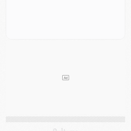
MARDI 04 AOÛT
Europe
- Les chapeaux provisoires de la Ligue des champions 2026/27
Podcast
- Podcast CulturePSG : Akliouche présenté par un fan de Monaco
Club
- Le PSG dévoile sa première collection d'entraînement pour 2026/2027
Discipline
- Un arbitre inattendu, mais porte-bonheur pour Lens/PSG
Match
- Majorque/PSG, sur quelle chaine et à quelle heure regarder le match ?
Mercato
- Le plan du PSG pour Suzuki et Chevalier se précise
Mercato
- L'Ajax refuse la première offre du PSG pour Godts
Mercato
- Le PSG veut accélérer, Ferran Torres temporise
Mercato
- Liverpool encore très loin du compte pour Barcola
LUNDI 03 AOÛT
Match
- Podcast CulturePSG : Mercato (Godts, Suzuki, Akliouche, Barcola, etc)
Mercato
- L'Ajax attend bien plus de 45M pour Mika Godts
Club
- Quatre retours importants dans le groupe du PSG, et un plus discret
Mercato
- Ayari file en Ligue 2
Club
- Le PSG s'associe avec un géant de la tech
Mercato
- Vu d'Italie, le transfert de Suzuki au PSG est bien engagé
Mercato
- Ferran Torres ne serait pas à vendre, mais...
Europe
- Gros coup dur pour Aston Villa avant de croiser le PSG