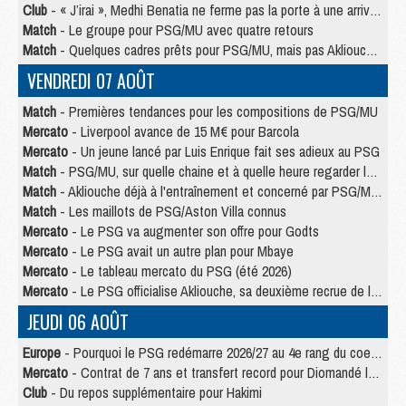
Club
- « J’irai », Medhi Benatia ne ferme pas la porte à une arrivée au PSG
Match
- Le groupe pour PSG/MU avec quatre retours
Match
- Quelques cadres prêts pour PSG/MU, mais pas Akliouche ?
VENDREDI 07 AOÛT
Match
- Premières tendances pour les compositions de PSG/MU
Mercato
- Liverpool avance de 15 M€ pour Barcola
Mercato
- Un jeune lancé par Luis Enrique fait ses adieux au PSG
Match
- PSG/MU, sur quelle chaine et à quelle heure regarder le match ?
Match
- Akliouche déjà à l'entraînement et concerné par PSG/MU ?
Match
- Les maillots de PSG/Aston Villa connus
Mercato
- Le PSG va augmenter son offre pour Godts
Mercato
- Le PSG avait un autre plan pour Mbaye
Mercato
- Le tableau mercato du PSG (été 2026)
Mercato
- Le PSG officialise Akliouche, sa deuxième recrue de l’été
JEUDI 06 AOÛT
Europe
- Pourquoi le PSG redémarre 2026/27 au 4e rang du coefficient UEFA
Mercato
- Contrat de 7 ans et transfert record pour Diomandé loin du PSG
Club
- Du repos supplémentaire pour Hakimi