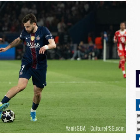
M
M
M