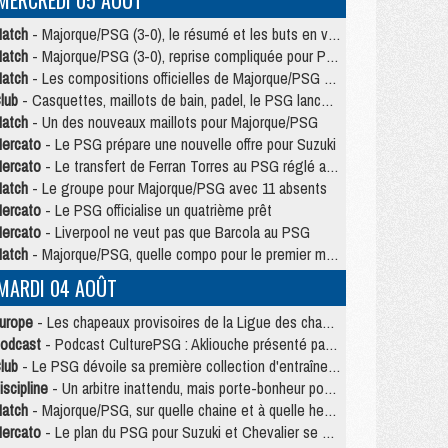
MERCREDI 05 AOÛT
atch
- Majorque/PSG (3-0), le résumé et les buts en video
atch
- Majorque/PSG (3-0), reprise compliquée pour Paris
atch
- Les compositions officielles de Majorque/PSG avec Kvara et de nombreux jeunes
lub
- Casquettes, maillots de bain, padel, le PSG lance sa collection été
atch
- Un des nouveaux maillots pour Majorque/PSG
ercato
- Le PSG prépare une nouvelle offre pour Suzuki
ercato
- Le transfert de Ferran Torres au PSG réglé avant le 12 août ?
atch
- Le groupe pour Majorque/PSG avec 11 absents
ercato
- Le PSG officialise un quatrième prêt
ercato
- Liverpool ne veut pas que Barcola au PSG
atch
- Majorque/PSG, quelle compo pour le premier match de la saison 2026/27 ?
MARDI 04 AOÛT
urope
- Les chapeaux provisoires de la Ligue des champions 2026/27
odcast
- Podcast CulturePSG : Akliouche présenté par un fan de Monaco
lub
- Le PSG dévoile sa première collection d'entraînement pour 2026/2027
iscipline
- Un arbitre inattendu, mais porte-bonheur pour Lens/PSG
atch
- Majorque/PSG, sur quelle chaine et à quelle heure regarder le match ?
ercato
- Le plan du PSG pour Suzuki et Chevalier se précise