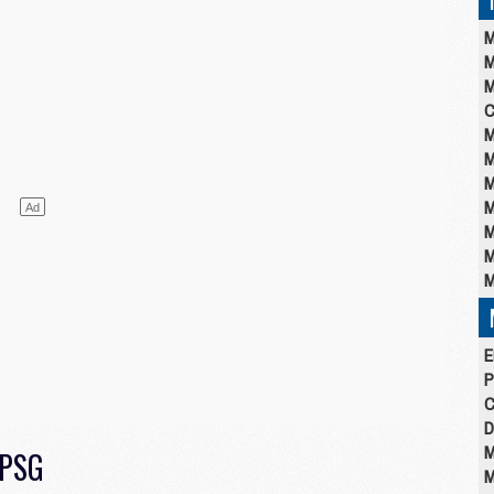
M
M
M
C
M
M
M
M
M
M
M
E
P
C
D
M
 PSG
M