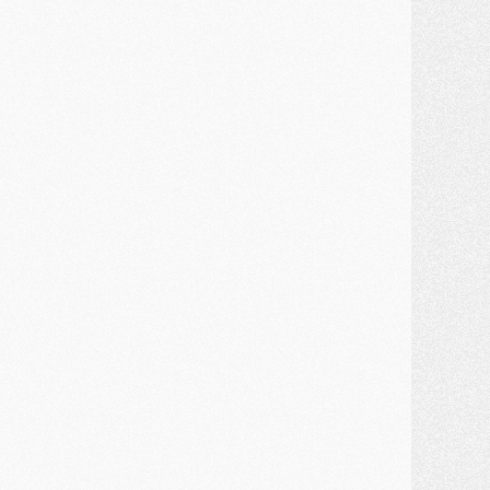
lub
- Le PSG connaît ses premiers matches de septembre
ercato
- Un troisième prêt bouclé par le PSG
LUNDI 27 JUILLET
odcast
- Podcast CulturePSG à 22h : Mercato (Barcola, Diomande, etc)
ercato
- La prolongation de Dembélé au PSG dans la dernière ligne droite
lub
- Le PSG a fait sa reprise avec... 9 joueurs
és. sociaux
- Les Portugais du PSG réunis pendant leurs vacances
ercato
- Le PSG avance sur la piste Suzuki
ercato
- Après Digne, un autre défenseur en approche au PSG ?
lub
- Une petite quinzaine de joueurs attendus pour la reprise de l'entraînement du PSG
DIMANCHE 26 JUILLET
ercato
- Le PSG lâche Diomande et tacle des demandes « totalement disproportionnés »
lub
- [Avant la reprise] Les tauliers de la saison passée
lub
- Barcola refuse de prolonger au PSG
ercato
- Luis Enrique derrière l'intérêt du PSG pour Rodri ?
ercato
- Le transfert de Kolo Muani enfin débloqué ?
ercato
- Le PSG n'est plus en pole pour Diomande, mais pas hors-jeu