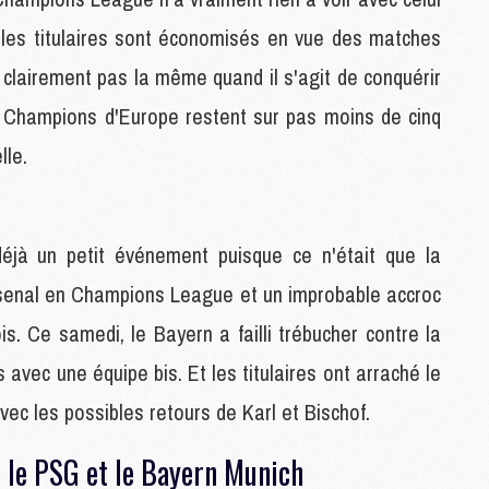
C
M
 les titulaires sont économisés en vue des matches
C
M
 clairement pas la même quand il s'agit de conquérir
M
s Champions d'Europe restent sur pas moins de cinq
lle.
M
M
M
M
éjà un petit événement puisque ce n'était que la
M
M
Arsenal en Champions League et un improbable accroc
M
is. Ce samedi, le Bayern a failli trébucher contre la
avec une équipe bis. Et les titulaires ont arraché le
M
vec les possibles retours de Karl et Bischof.
C
M
M
e le PSG et le Bayern Munich
F