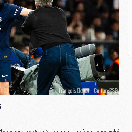
M
M
C
M
M
M
M
M
M
C
C
M
es
S
M
Champions League n'a vraiment rien à voir avec celui