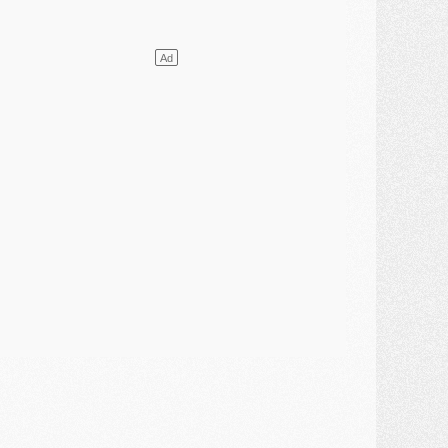
lub
- Le PSG plutôt que la FIFA pour Al-Khelaïfi, poussé par l'UEFA ?
ercato
- Le PSG presserait Ferran Torres de se décider, deux pistes de secours
lub
- Déguisements, shopping, double scouting, Luis Campos dévoile ses méthodes
ercato
- Kroupi retiré du mercato
ercato
- Enfin une avancée dans le transfert d'Akliouche
MERCREDI 29 JUILLET
ercato
- Ferran Torres priorité du PSG, mais ouvert à tout
ercato
- Première offre de Liverpool en approche pour Barcola
ercato
- Le montant du transfert de Kolo Muani se précise, la formule aussi
ercato
- Kolo Muani attendu en Italie, son transfert débloqué
ercato
- Monaco a encore repoussé une offre du PSG pour Akliouche
ercato
- Liverpool presque d'accord avec Barcola, le PSG pas du tout
ercato
- Moment décisif pour le transfert de Kolo Muani
MARDI 28 JUILLET
ercato
- Des intermédiaires ont tenté de relancer Diomande au PSG
lub
- Au moins neuf jeunes conviés à l'entraînement des pros
ercato
- Une partie du communiqué du PSG sur Diomande expliquée
ercato
- Barcola futur plus gros transfert de l'été ?
ormation
- Retour sur la saison des U17 du PSG en 7 chiffres clés