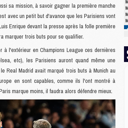
M
éussi sa mission, à savoir gagner la première manche
M
M
est avec un petit but d'avance que les Parisiens vont
M
uis Enrique devant la presse après la folle première
ra marquer trois buts pour se qualifier.
M
M
er à l'extérieur en Champions League ces dernières
C
M
elsea, etc), les Parisiens auront quand même une
C
le Real Madrid avait marqué trois buts à Munich au
M
M
urope en sont capables, comme ils l'ont montré à
E
 Paris marque moins, il faudra alors défendre mieux.
M
M
M
C