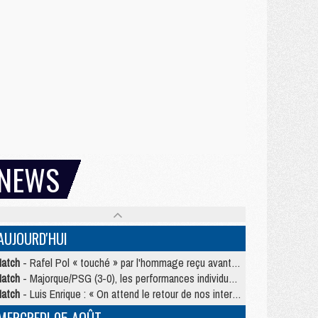
NEWS
AUJOURD'HUI
atch
- Rafel Pol « touché » par l'hommage reçu avant Majorque/PSG
atch
- Majorque/PSG (3-0), les performances individuelles
atch
- Luis Enrique : « On attend le retour de nos internationaux »