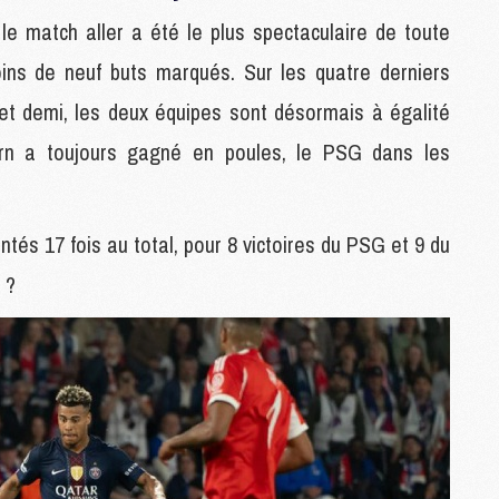
C
le match aller a été le plus spectaculaire de toute
M
oins de neuf buts marqués. Sur les quatre derniers
 et demi, les deux équipes sont désormais à égalité
P
M
ern a toujours gagné en poules, le PSG dans les
C
R
M
tés 17 fois au total, pour 8 victoires du PSG et 9 du
M
C
 ?
M
C
C
M
M
M