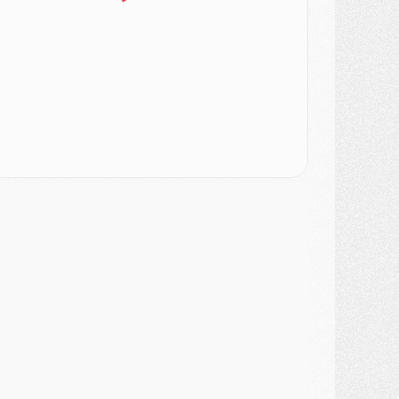
ercato
- Changement de dernière minute pour Kolo Muani
SAMEDI 01 AOÛT
ercato
- L'agent de Mika Godts confirme un accord avec le PSG
lub
- Quels numéros de maillot pour Akliouche et Digne au PSG ?
atch
- Un hommage prévu lors de Brest/PSG
ercato
- Le PSG et le Barça ont rendez-vous pour Ferran Torres
ercato
- Guéla Doué dans les listes du PSG
ercato
- Le transfert de Mika Godts au PSG en bonne voie
VENDREDI 31 JUILLET
atch
- Un diffuseur annoncé pour les deux premiers matchs amicaux du PSG
ercato
- Le transfert d'Akliouche au PSG bouclé, le montant se précise
lub
- Un retour majeur dans le groupe du PSG
lub
- [MAJ] Ndjantou et deux jeunes du PSG annoncés dans un tournoi U21
ercato
- L'étonnante piste Suzuki confirmée et onéreuse
JEUDI 30 JUILLET
élections
- Ancelotti fait le ménage au Brésil mais veut garder Marquinhos
ercato
- Le statu quo du milieu du PSG se précise