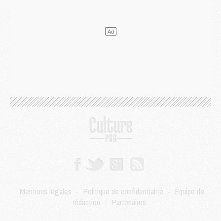
DIMANCHE 02 AOÛT
Mercato
- Le transfert de Kolo Muani à la Juventus est officiel
Mercato
- [MAJ] Le PSG a fait une grosse offre à Parme pour Suzuki
Mercato
- Le PSG a envoyé une première offre pour Mika Godts
Club
- Après Pacho, d'autres retours en vue
Mercato
- Changement de dernière minute pour Kolo Muani
SAMEDI 01 AOÛT
Mercato
- L'agent de Mika Godts confirme un accord avec le PSG
Club
- Quels numéros de maillot pour Akliouche et Digne au PSG ?
Match
- Un hommage prévu lors de Brest/PSG
Mercato
- Le PSG et le Barça ont rendez-vous pour Ferran Torres
Mercato
- Guéla Doué dans les listes du PSG
Mercato
- Le transfert de Mika Godts au PSG en bonne voie
VENDREDI 31 JUILLET
Match
- Un diffuseur annoncé pour les deux premiers matchs amicaux du PSG
Mentions légales
-
Politique de confidentialité
-
Équipe de
Mercato
- Le transfert d'Akliouche au PSG bouclé, le montant se précise
rédaction
-
Partenaires
Club
- Un retour majeur dans le groupe du PSG
Club
- [MAJ] Ndjantou et deux jeunes du PSG annoncés dans un tournoi U21