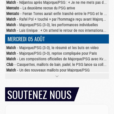
Match
- Ndjantou après Majorque/PSG : « Je ne me mets pas de plafond »
Mercato
- La deuxième recrue du PSG arrive
Mercato
- Ferran Torres aurait enfin tranché entre le PSG et le Barça
Match
- Rafel Pol « touché » par l'hommage reçu avant Majorque/PSG
Match
- Majorque/PSG (3-0), les performances individuelles
Match
- Luis Enrique : « On attend le retour de nos internationaux »
MERCREDI 05 AOÛT
Match
- Majorque/PSG (3-0), le résumé et les buts en video
Match
- Majorque/PSG (3-0), reprise compliquée pour Paris
Match
- Les compositions officielles de Majorque/PSG avec Kvara et de nombreux jeunes
Club
- Casquettes, maillots de bain, padel, le PSG lance sa collection été
Match
- Un des nouveaux maillots pour Majorque/PSG
Mercato
- Le PSG prépare une nouvelle offre pour Suzuki
Mercato
- Le transfert de Ferran Torres au PSG réglé avant le 12 août ?
Match
- Le groupe pour Majorque/PSG avec 11 absents
SOUTENEZ NOUS
Mercato
- Le PSG officialise un quatrième prêt
Mercato
- Liverpool ne veut pas que Barcola au PSG
Match
- Majorque/PSG, quelle compo pour le premier match de la saison 2026/27 ?
MARDI 04 AOÛT