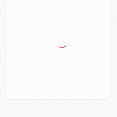
Europe
- Les chapeaux provisoires de la Ligue des champions 2026/27
Podcast
- Podcast CulturePSG : Akliouche présenté par un fan de Monaco
Club
- Le PSG dévoile sa première collection d'entraînement pour 2026/2027
Discipline
- Un arbitre inattendu, mais porte-bonheur pour Lens/PSG
Match
- Majorque/PSG, sur quelle chaine et à quelle heure regarder le match ?
Mercato
- Le plan du PSG pour Suzuki et Chevalier se précise
Mercato
- L'Ajax refuse la première offre du PSG pour Godts
Mercato
- Le PSG veut accélérer, Ferran Torres temporise
Mercato
- Liverpool encore très loin du compte pour Barcola
LUNDI 03 AOÛT
Match
- Podcast CulturePSG : Mercato (Godts, Suzuki, Akliouche, Barcola, etc)
Mercato
- L'Ajax attend bien plus de 45M pour Mika Godts
Club
- Quatre retours importants dans le groupe du PSG, et un plus discret
Mercato
- Ayari file en Ligue 2
Club
- Le PSG s'associe avec un géant de la tech
Mercato
- Vu d'Italie, le transfert de Suzuki au PSG est bien engagé
Mercato
- Ferran Torres ne serait pas à vendre, mais...
Europe
- Gros coup dur pour Aston Villa avant de croiser le PSG