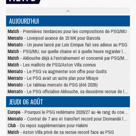
AUJOURD'HUI
Match
- Premières tendances pour les compositions de PSG/MU
Mercato
- Liverpool avance de 15 M€ pour Barcola
Mercato
- Un jeune lancé par Luis Enrique fait ses adieux au PSG
Match
- PSG/MU, sur quelle chaine et à quelle heure regarder le match ?
Match
- Akliouche déjà à l'entraînement et concerné par PSG/MU ?
Match
- Les maillots de PSG/Aston Villa connus
Mercato
- Le PSG va augmenter son offre pour Godts
Mercato
- Le PSG avait un autre plan pour Mbaye
Mercato
- Le tableau mercato du PSG (été 2026)
Mercato
- Le PSG officialise Akliouche, sa deuxième recrue de l’été
JEUDI 06 AOÛT
Europe
- Pourquoi le PSG redémarre 2026/27 au 4e rang du coefficient UEFA
Mercato
- Contrat de 7 ans et transfert record pour Diomandé loin du PSG
Club
- Du repos supplémentaire pour Hakimi
Match
- Aston Villa privé de sa recrue record face au PSG