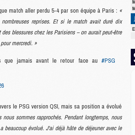
M
M
tique match aller perdu 5-4 par son équipe à Paris :
«
 nombreuses reprises. Et si le match avait duré dix
E
des blessures chez les Parisiens – on aurait peut-être
M
 pour mercredi. »
C
M
M
ts que jamais avant le retour face au
#PSG
M
M
M
M
26
M
nvers le PSG version QSI, mais sa position a évolué
M
M
us nous sommes rapprochés. Pendant longtemps, nous
M
n a beaucoup évolué. J'ai déjà hâte de déjeuner avec le
C