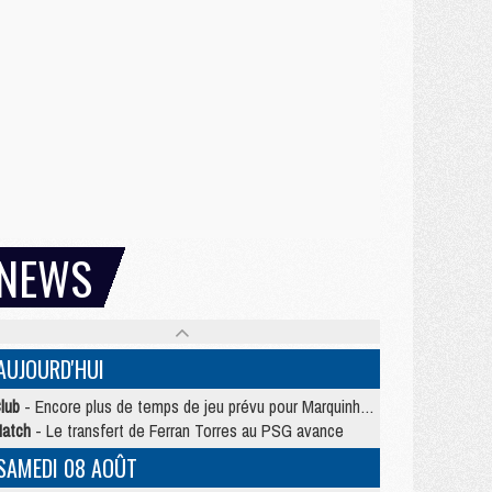
NEWS
AUJOURD'HUI
lub
- Encore plus de temps de jeu prévu pour Marquinhos et les Portugais en Supercoupe
atch
- Le transfert de Ferran Torres au PSG avance
SAMEDI 08 AOÛT