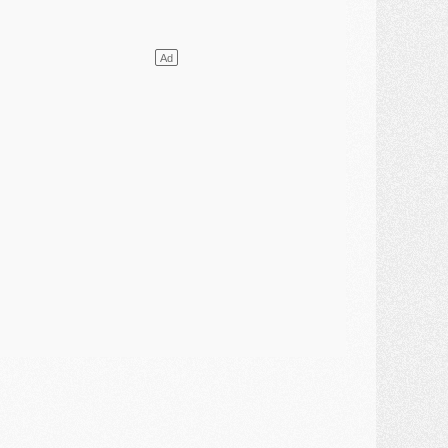
ercato
- L'Ajax attend bien plus de 45M pour Mika Godts
lub
- Quatre retours importants dans le groupe du PSG, et un plus discret
ercato
- Ayari file en Ligue 2
lub
- Le PSG s'associe avec un géant de la tech
ercato
- Vu d'Italie, le transfert de Suzuki au PSG est bien engagé
ercato
- Ferran Torres ne serait pas à vendre, mais...
urope
- Gros coup dur pour Aston Villa avant de croiser le PSG
DIMANCHE 02 AOÛT
ercato
- Le transfert de Kolo Muani à la Juventus est officiel
ercato
- [MAJ] Le PSG a fait une grosse offre à Parme pour Suzuki
ercato
- Le PSG a envoyé une première offre pour Mika Godts
lub
- Après Pacho, d'autres retours en vue
ercato
- Changement de dernière minute pour Kolo Muani
SAMEDI 01 AOÛT
ercato
- L'agent de Mika Godts confirme un accord avec le PSG
lub
- Quels numéros de maillot pour Akliouche et Digne au PSG ?
atch
- Un hommage prévu lors de Brest/PSG
ercato
- Le PSG et le Barça ont rendez-vous pour Ferran Torres