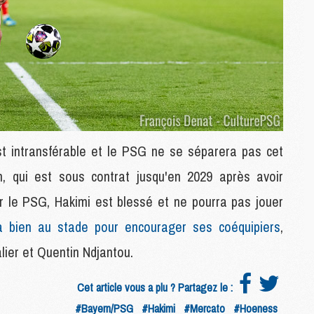
M
C
M
C
M
M
E
t intransférable et le PSG ne se séparera pas cet
M
M
n, qui est sous contrat jusqu'en 2029 après avoir
M
r le PSG, Hakimi est blessé et ne pourra pas jouer
C
M
a bien au stade pour encourager ses coéquipiers
,
ier et Quentin Ndjantou.
M
C
Cet article vous a plu ? Partagez le :
M
#Bayern/PSG
#Hakimi
#Mercato
#Hoeness
M