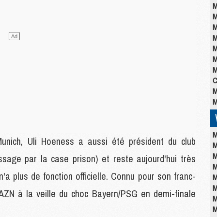
M
M
M
M
M
M
M
C
M
M
M
nich, Uli Hoeness a aussi été président du club
M
M
sage par la case prison) et reste aujourd'hui très
M
n'a plus de fonction officielle. Connu pour son franc-
M
M
DAZN à la veille du choc Bayern/PSG en demi-finale
M
M