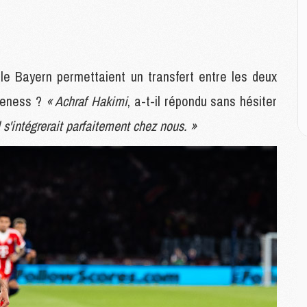
M
M
M
M
M
 le Bayern permettaient un transfert entre les deux
M
M
Hoeness ?
« Achraf Hakimi
, a-t-il répondu sans hésiter
l s'intégrerait parfaitement chez nous. »
E
P
C
D
M
M
M
M
M
M