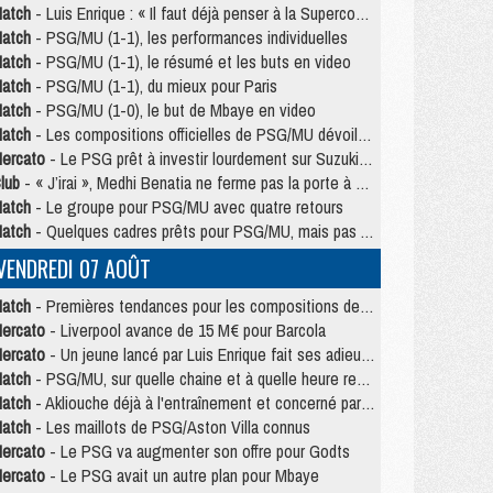
atch
- Luis Enrique : « Il faut déjà penser à la Supercoupe »
atch
- PSG/MU (1-1), les performances individuelles
atch
- PSG/MU (1-1), le résumé et les buts en video
atch
- PSG/MU (1-1), du mieux pour Paris
atch
- PSG/MU (1-0), le but de Mbaye en video
atch
- Les compositions officielles de PSG/MU dévoilées, Pacho titulaire
ercato
- Le PSG prêt à investir lourdement sur Suzuki malgré Safonov et Chevalier
lub
- « J’irai », Medhi Benatia ne ferme pas la porte à une arrivée au PSG
atch
- Le groupe pour PSG/MU avec quatre retours
atch
- Quelques cadres prêts pour PSG/MU, mais pas Akliouche ?
VENDREDI 07 AOÛT
atch
- Premières tendances pour les compositions de PSG/MU
ercato
- Liverpool avance de 15 M€ pour Barcola
ercato
- Un jeune lancé par Luis Enrique fait ses adieux au PSG
atch
- PSG/MU, sur quelle chaine et à quelle heure regarder le match ?
atch
- Akliouche déjà à l'entraînement et concerné par PSG/MU ?
atch
- Les maillots de PSG/Aston Villa connus
ercato
- Le PSG va augmenter son offre pour Godts
ercato
- Le PSG avait un autre plan pour Mbaye