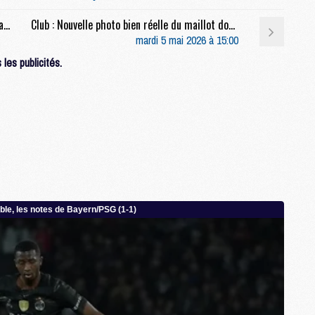
M
Match : Le Bayern avec un groupe remplumé face au PSG
Club : Nouvelle photo bien réelle du maillot domicile 2026/27 du PSG
M
mardi 5 mai 2026 à 15:00
les publicités.
M
M
C
C
M
S
M
C
M
C
M
M