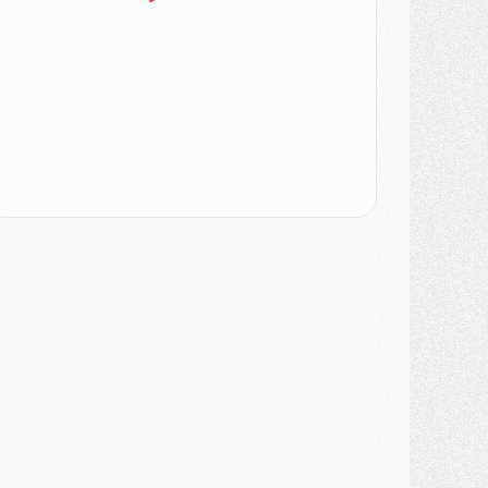
atch
- Un des nouveaux maillots pour Majorque/PSG
ercato
- Le PSG prépare une nouvelle offre pour Suzuki
ercato
- Le transfert de Ferran Torres au PSG réglé avant le 12 août ?
atch
- Le groupe pour Majorque/PSG avec 11 absents
ercato
- Le PSG officialise un quatrième prêt
ercato
- Liverpool ne veut pas que Barcola au PSG
atch
- Majorque/PSG, quelle compo pour le premier match de la saison 2026/27 ?
MARDI 04 AOÛT
urope
- Les chapeaux provisoires de la Ligue des champions 2026/27
odcast
- Podcast CulturePSG : Akliouche présenté par un fan de Monaco
lub
- Le PSG dévoile sa première collection d'entraînement pour 2026/2027
iscipline
- Un arbitre inattendu, mais porte-bonheur pour Lens/PSG
atch
- Majorque/PSG, sur quelle chaine et à quelle heure regarder le match ?
ercato
- Le plan du PSG pour Suzuki et Chevalier se précise
ercato
- L'Ajax refuse la première offre du PSG pour Godts
ercato
- Le PSG veut accélérer, Ferran Torres temporise
ercato
- Liverpool encore très loin du compte pour Barcola
LUNDI 03 AOÛT
atch
- Podcast CulturePSG : Mercato (Godts, Suzuki, Akliouche, Barcola, etc)