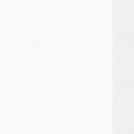
ercato
- Guéla Doué dans les listes du PSG
ercato
- Le transfert de Mika Godts au PSG en bonne voie
VENDREDI 31 JUILLET
atch
- Un diffuseur annoncé pour les deux premiers matchs amicaux du PSG
ercato
- Le transfert d'Akliouche au PSG bouclé, le montant se précise
lub
- Un retour majeur dans le groupe du PSG
lub
- [MAJ] Ndjantou et deux jeunes du PSG annoncés dans un tournoi U21
ercato
- L'étonnante piste Suzuki confirmée et onéreuse
JEUDI 30 JUILLET
élections
- Ancelotti fait le ménage au Brésil mais veut garder Marquinhos
ercato
- Le statu quo du milieu du PSG se précise
lub
- Le PSG plutôt que la FIFA pour Al-Khelaïfi, poussé par l'UEFA ?
ercato
- Le PSG presserait Ferran Torres de se décider, deux pistes de secours
lub
- Déguisements, shopping, double scouting, Luis Campos dévoile ses méthodes
ercato
- Kroupi retiré du mercato
ercato
- Enfin une avancée dans le transfert d'Akliouche
MERCREDI 29 JUILLET