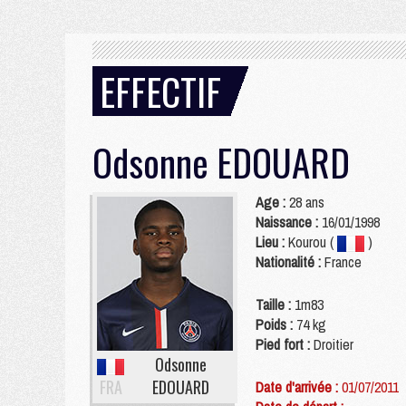
EFFECTIF
Odsonne
EDOUARD
Age :
28 ans
Naissance :
16/01/1998
Lieu :
Kourou (
)
Nationalité :
France
Taille :
1m83
Poids :
74 kg
Pied fort :
Droitier
Odsonne
FRA
EDOUARD
Date d'arrivée :
01/07/2011