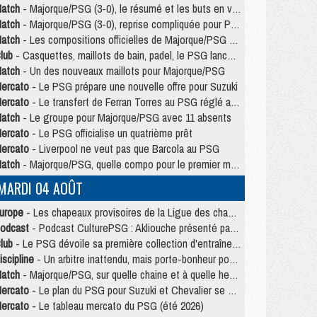
atch
- Majorque/PSG (3-0), le résumé et les buts en video
atch
- Majorque/PSG (3-0), reprise compliquée pour Paris
atch
- Les compositions officielles de Majorque/PSG avec Kvara et de nombreux jeunes
lub
- Casquettes, maillots de bain, padel, le PSG lance sa collection été
atch
- Un des nouveaux maillots pour Majorque/PSG
ercato
- Le PSG prépare une nouvelle offre pour Suzuki
ercato
- Le transfert de Ferran Torres au PSG réglé avant le 12 août ?
atch
- Le groupe pour Majorque/PSG avec 11 absents
ercato
- Le PSG officialise un quatrième prêt
ercato
- Liverpool ne veut pas que Barcola au PSG
atch
- Majorque/PSG, quelle compo pour le premier match de la saison 2026/27 ?
MARDI 04 AOÛT
urope
- Les chapeaux provisoires de la Ligue des champions 2026/27
odcast
- Podcast CulturePSG : Akliouche présenté par un fan de Monaco
lub
- Le PSG dévoile sa première collection d'entraînement pour 2026/2027
iscipline
- Un arbitre inattendu, mais porte-bonheur pour Lens/PSG
atch
- Majorque/PSG, sur quelle chaine et à quelle heure regarder le match ?
ercato
- Le plan du PSG pour Suzuki et Chevalier se précise
ercato
- Le tableau mercato du PSG (été 2026)