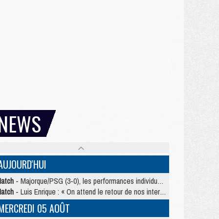
NEWS
AUJOURD'HUI
atch
- Majorque/PSG (3-0), les performances individuelles
atch
- Luis Enrique : « On attend le retour de nos internationaux »
MERCREDI 05 AOÛT