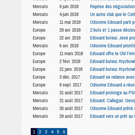
Mercato
9 juin 2018
Reprise des négociation
Mercato
4 juin 2018
Un autre club que le Cel
Mercato
11 mai 2018
Odsonne Edouard parti po
Europe
29 avr. 2018
2 buts et 1 passe décisi
Europe
22 avr. 2018
Edouard buteur, Jesé pro
Mercato
6 avr. 2018
Odsonne Edouard priorit
Europe
11 mars 2018
Edouard offre le Old Fir
Europe
2 févr. 2018
Edouard buteur, Krychow
Europe
21 janv. 2018
Edouard buteur, Krychowi
Europe
3 déc. 2017
Edouard se relance avec 
Europe
9 sept. 2017
Odsonne Edouard a réuss
Mercato
31 août 2017
Edouard prolonge au PSG 
Mercato
31 août 2017
Edouard, Callegari, Geor
Mercato
30 août 2017
Odsonne Edouard prêté a
Mercato
29 août 2017
Edouard vers un prêt au 
1
2
3
4
5
6