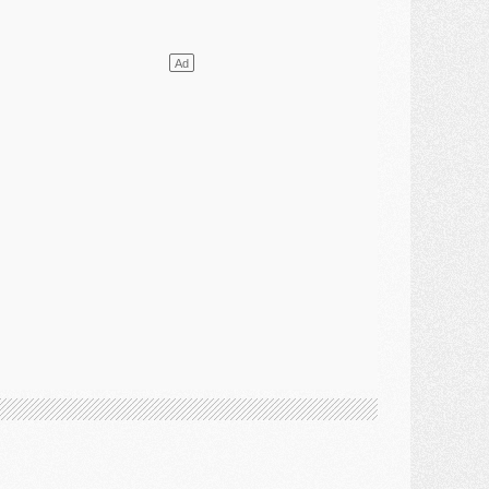
ercato
- Le PSG presserait Ferran Torres de se décider, deux pistes de secours
lub
- Déguisements, shopping, double scouting, Luis Campos dévoile ses méthodes
ercato
- Kroupi retiré du mercato
ercato
- Enfin une avancée dans le transfert d'Akliouche
MERCREDI 29 JUILLET
ercato
- Ferran Torres priorité du PSG, mais ouvert à tout
ercato
- Première offre de Liverpool en approche pour Barcola
ercato
- Le montant du transfert de Kolo Muani se précise, la formule aussi
ercato
- Kolo Muani attendu en Italie, son transfert débloqué
ercato
- Monaco a encore repoussé une offre du PSG pour Akliouche
ercato
- Liverpool presque d'accord avec Barcola, le PSG pas du tout
ercato
- Moment décisif pour le transfert de Kolo Muani
MARDI 28 JUILLET
ercato
- Des intermédiaires ont tenté de relancer Diomande au PSG
lub
- Au moins neuf jeunes conviés à l'entraînement des pros
ercato
- Une partie du communiqué du PSG sur Diomande expliquée
ercato
- Barcola futur plus gros transfert de l'été ?
ormation
- Retour sur la saison des U17 du PSG en 7 chiffres clés
lub
- Le PSG connaît ses premiers matches de septembre