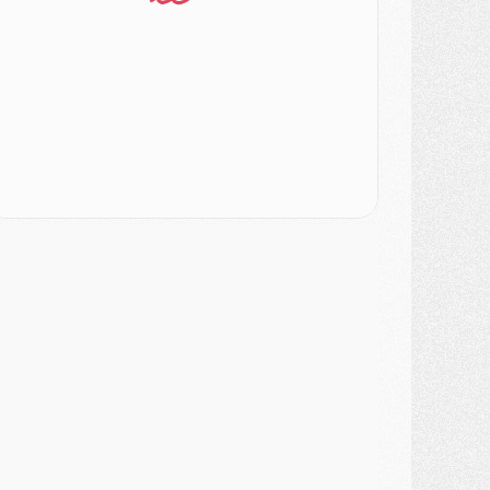
SAMEDI 01 AOÛT
ercato
- L'agent de Mika Godts confirme un accord avec le PSG
lub
- Quels numéros de maillot pour Akliouche et Digne au PSG ?
atch
- Un hommage prévu lors de Brest/PSG
ercato
- Le PSG et le Barça ont rendez-vous pour Ferran Torres
ercato
- Guéla Doué dans les listes du PSG
ercato
- Le transfert de Mika Godts au PSG en bonne voie
VENDREDI 31 JUILLET
atch
- Un diffuseur annoncé pour les deux premiers matchs amicaux du PSG
ercato
- Le transfert d'Akliouche au PSG bouclé, le montant se précise
lub
- Un retour majeur dans le groupe du PSG
lub
- [MAJ] Ndjantou et deux jeunes du PSG annoncés dans un tournoi U21
ercato
- L'étonnante piste Suzuki confirmée et onéreuse
JEUDI 30 JUILLET
élections
- Ancelotti fait le ménage au Brésil mais veut garder Marquinhos
ercato
- Le statu quo du milieu du PSG se précise
lub
- Le PSG plutôt que la FIFA pour Al-Khelaïfi, poussé par l'UEFA ?