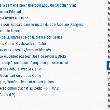
M
s la semaine prochaine pour Edouard (Scottish Sun)
M
tic sur Edouard
M
ur rester au Celtic
C
ve pour Edouard dans le match du titre face aux Rangers
M
M
che de la porte
M
é de Guimarães selon la presse portugaise
M
m au Celtic, Krychowiak se fâche
M
iak et Guedes légèrement blessés
M
ak (superbe) passeur, Jesé de retour à Stoke
M
un triplé, son coach évoque un possible achat
i ses débuts avec le Celtic
E
puis part en prêt au Celtic
P
gen, Bernède, le point sur les jeunes
C
vec option d'achat au Celtic (FF) [MAJ]
D
Celtic (LP)
M
M
M