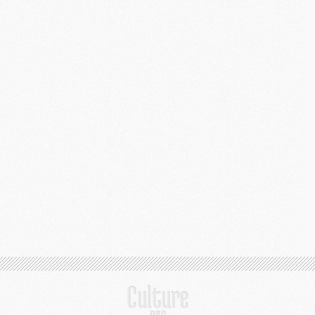
M
C
M
M
M
M
M
M
M
M
M
M
C
M
M
F
C