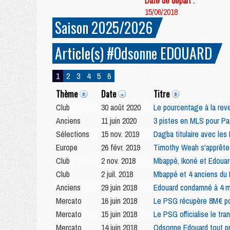
Date de départ :
15/06/2018
Saison 2025/2026
Article(s) #Odsonne EDOUARD
1
2
3
4
5
6
Thème
Date
Titre
Club
30 août 2020
Le pourcentage à la reve
Anciens
11 juin 2020
3 pistes en MLS pour Pa
Sélections
15 nov. 2019
Dagba titulaire avec les
Europe
26 févr. 2019
Timothy Weah s'apprête
Club
2 nov. 2018
Mbappé, Ikoné et Edouard
Club
2 juil. 2018
Mbappé et 4 anciens du
Anciens
29 juin 2018
Edouard condamné à 4 mo
Mercato
16 juin 2018
Le PSG récupère 8M€ po
Mercato
15 juin 2018
Le PSG officialise le tr
Mercato
14 juin 2018
Odsonne Edouard tout pro