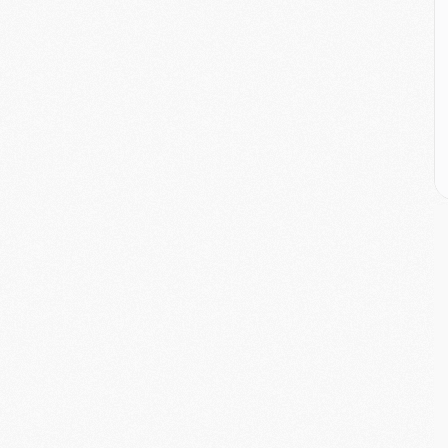
M
C
M
M
M
M
M
M
C
C
M
S
M
C