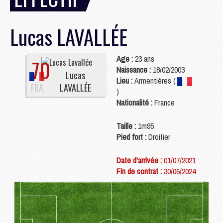
Lucas
LAVALLÉE
Age :
23 ans
70
Naissance :
18/02/2003
Lucas
Lieu :
Armentières (
FRA
LAVALLÉE
)
Nationalité :
France
Taille :
1m95
Pied fort :
Droitier
Date d'arrivée :
01/07/2021
Fin de contrat :
30/06/2024