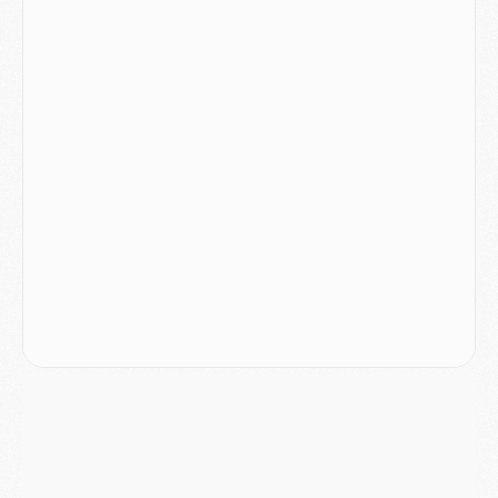
Club
- Casquettes, maillots de bain, padel, le PSG lance sa collection été
Match
- Un des nouveaux maillots pour Majorque/PSG
Mercato
- Le PSG prépare une nouvelle offre pour Suzuki
Mercato
- Le transfert de Ferran Torres au PSG réglé avant le 12 août ?
Match
- Le groupe pour Majorque/PSG avec 11 absents
Mercato
- Le PSG officialise un quatrième prêt
Mercato
- Liverpool ne veut pas que Barcola au PSG
Match
- Majorque/PSG, quelle compo pour le premier match de la saison 2026/27 ?
MARDI 04 AOÛT
Europe
- Les chapeaux provisoires de la Ligue des champions 2026/27
Podcast
- Podcast CulturePSG : Akliouche présenté par un fan de Monaco
Club
- Le PSG dévoile sa première collection d'entraînement pour 2026/2027
Discipline
- Un arbitre inattendu, mais porte-bonheur pour Lens/PSG
Match
- Majorque/PSG, sur quelle chaine et à quelle heure regarder le match ?
Mercato
- Le plan du PSG pour Suzuki et Chevalier se précise
Mercato
- L'Ajax refuse la première offre du PSG pour Godts
Mercato
- Le PSG veut accélérer, Ferran Torres temporise
Mercato
- Liverpool encore très loin du compte pour Barcola