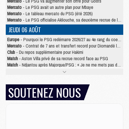
Mercato
- Le PSG va augmenter son offre pour Godts
Mercato
- Le PSG avait un autre plan pour Mbaye
Mercato
- Le tableau mercato du PSG (été 2026)
Mercato
- Le PSG officialise Akliouche, sa deuxième recrue de l’été
JEUDI 06 AOÛT
Europe
- Pourquoi le PSG redémarre 2026/27 au 4e rang du coefficient UEFA
Mercato
- Contrat de 7 ans et transfert record pour Diomandé loin du PSG
Club
- Du repos supplémentaire pour Hakimi
Match
- Aston Villa privé de sa recrue record face au PSG
Match
- Ndjantou après Majorque/PSG : « Je ne me mets pas de plafond »
Mercato
- La deuxième recrue du PSG arrive
Mercato
- Ferran Torres aurait enfin tranché entre le PSG et le Barça
Match
- Rafel Pol « touché » par l'hommage reçu avant Majorque/PSG
SOUTENEZ NOUS
Match
- Majorque/PSG (3-0), les performances individuelles
Match
- Luis Enrique : « On attend le retour de nos internationaux »
MERCREDI 05 AOÛT
Match
- Majorque/PSG (3-0), le résumé et les buts en video
Match
- Majorque/PSG (3-0), reprise compliquée pour Paris
Match
- Les compositions officielles de Majorque/PSG avec Kvara et de nombreux jeunes