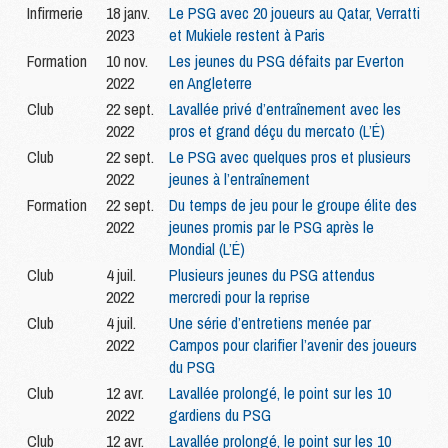
Infirmerie
18 janv.
Le PSG avec 20 joueurs au Qatar, Verratti
2023
et Mukiele restent à Paris
Formation
10 nov.
Les jeunes du PSG défaits par Everton
2022
en Angleterre
Club
22 sept.
Lavallée privé d’entraînement avec les
2022
pros et grand déçu du mercato (L’É)
Club
22 sept.
Le PSG avec quelques pros et plusieurs
2022
jeunes à l’entraînement
Formation
22 sept.
Du temps de jeu pour le groupe élite des
2022
jeunes promis par le PSG après le
Mondial (L’É)
Club
4 juil.
Plusieurs jeunes du PSG attendus
2022
mercredi pour la reprise
Club
4 juil.
Une série d’entretiens menée par
2022
Campos pour clarifier l’avenir des joueurs
du PSG
Club
12 avr.
Lavallée prolongé, le point sur les 10
2022
gardiens du PSG
Club
12 avr.
Lavallée prolongé, le point sur les 10