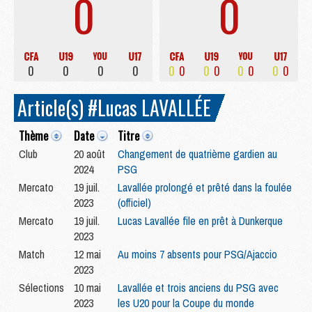
0
0
0
0
0
0
0
0
0
0
0
0
0
0
Article(s) #Lucas LAVALLÉE
Thème
Date
Titre
Club
20 août
Changement de quatrième gardien au
2024
PSG
Mercato
19 juil.
Lavallée prolongé et prêté dans la foulée
2023
(officiel)
Mercato
19 juil.
Lucas Lavallée file en prêt à Dunkerque
2023
Match
12 mai
Au moins 7 absents pour PSG/Ajaccio
2023
Sélections
10 mai
Lavallée et trois anciens du PSG avec
2023
les U20 pour la Coupe du monde