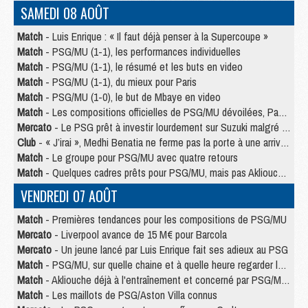
SAMEDI 08 AOÛT
Match
- Luis Enrique : « Il faut déjà penser à la Supercoupe »
Match
- PSG/MU (1-1), les performances individuelles
Match
- PSG/MU (1-1), le résumé et les buts en video
Match
- PSG/MU (1-1), du mieux pour Paris
Match
- PSG/MU (1-0), le but de Mbaye en video
Match
- Les compositions officielles de PSG/MU dévoilées, Pacho titulaire
Mercato
- Le PSG prêt à investir lourdement sur Suzuki malgré Safonov et Chevalier
Club
- « J’irai », Medhi Benatia ne ferme pas la porte à une arrivée au PSG
Match
- Le groupe pour PSG/MU avec quatre retours
Match
- Quelques cadres prêts pour PSG/MU, mais pas Akliouche ?
VENDREDI 07 AOÛT
Match
- Premières tendances pour les compositions de PSG/MU
Mercato
- Liverpool avance de 15 M€ pour Barcola
Mercato
- Un jeune lancé par Luis Enrique fait ses adieux au PSG
Match
- PSG/MU, sur quelle chaine et à quelle heure regarder le match ?
Match
- Akliouche déjà à l'entraînement et concerné par PSG/MU ?
Match
- Les maillots de PSG/Aston Villa connus