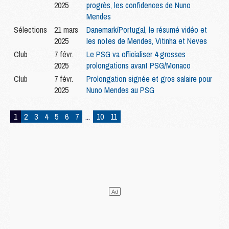
2025
progrès, les confidences de Nuno
Mendes
Sélections
21 mars
Danemark/Portugal, le résumé vidéo et
2025
les notes de Mendes, Vitinha et Neves
Club
7 févr.
Le PSG va officialiser 4 grosses
2025
prolongations avant PSG/Monaco
Club
7 févr.
Prolongation signée et gros salaire pour
2025
Nuno Mendes au PSG
1
2
3
4
5
6
7
...
10
11