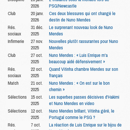
2026
PSG/Newcastle
Club
20 janv.
Ces deux blessures qui ont changé le
2026
destin de Nuno Mendes
Rés.
31 déc.
Le surprenant nouveau look de Nuno
sociaux
2025
Mendes
Infirmerie
27 nov.
Nouvelles plutôt rassurantes pour Nuno
2025
Mendes
Club
27 oct.
Nuno Mendes : « Luis Enrique m'a
2025
beaucoup aidé défensivement »
Rés.
22 oct.
Quand Vitinha chambre Mendes sur son
sociaux
2025
français
Match
21 oct.
Nuno Mendes : « On est sur le bon
2025
chemin »
Sélections
15 oct.
Les superbes passes décisives d'Hakimi
2025
et Nuno Mendes en video
Sélections
12 oct.
Nuno Mendes brillant, Vitinha géré, le
2025
Portugal comme le PSG ?
Rés.
7 oct.
La réaction de Luis Enrique sur le bijou de