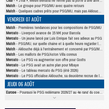
Club
- « J’irai », Medhi Benatia ne ferme pas la porte à une arrivée au PSG
Match
- Le groupe pour PSG/MU avec quatre retours
Match
- Quelques cadres prêts pour PSG/MU, mais pas Akliouche ?
VENDREDI 07 AOÛT
Match
- Premières tendances pour les compositions de PSG/MU
Mercato
- Liverpool avance de 15 M€ pour Barcola
Mercato
- Un jeune lancé par Luis Enrique fait ses adieux au PSG
Match
- PSG/MU, sur quelle chaine et à quelle heure regarder le match ?
Match
- Akliouche déjà à l'entraînement et concerné par PSG/MU ?
Match
- Les maillots de PSG/Aston Villa connus
Mercato
- Le PSG va augmenter son offre pour Godts
Mercato
- Le PSG avait un autre plan pour Mbaye
Mercato
- Le tableau mercato du PSG (été 2026)
Mercato
- Le PSG officialise Akliouche, sa deuxième recrue de l’été
JEUDI 06 AOÛT
Europe
- Pourquoi le PSG redémarre 2026/27 au 4e rang du coefficient UEFA
Mercato
- Contrat de 7 ans et transfert record pour Diomandé loin du PSG
Club
- Du repos supplémentaire pour Hakimi
Match
- Aston Villa privé de sa recrue record face au PSG