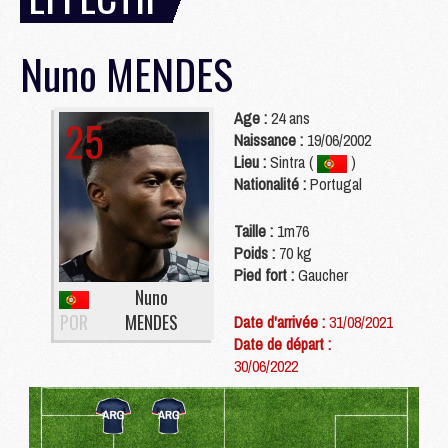
Nuno
MENDES
Age :
24 ans
25
Naissance :
19/06/2002
Lieu :
Sintra (
)
Nationalité :
Portugal
Taille :
1m76
Poids :
70 kg
Pied fort :
Gaucher
Nuno
POR
MENDES
Date d'arrivée :
31/08/2021
Date de départ :
30/06/2022