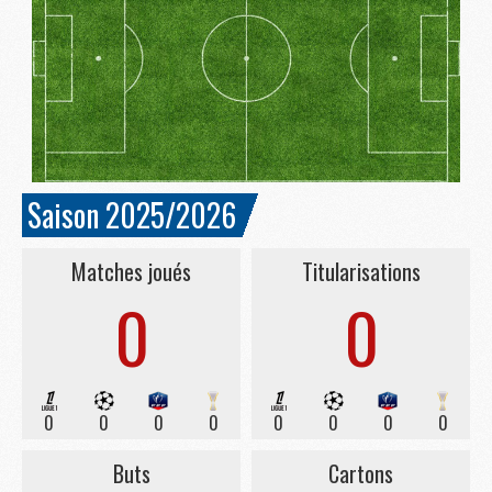
Saison 2025/2026
Matches joués
Titularisations
0
0
0
0
0
0
0
0
0
0
Buts
Cartons