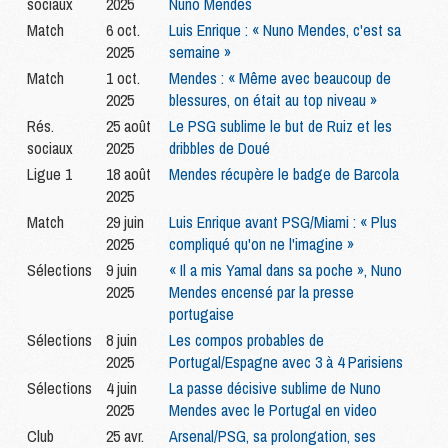
sociaux
2025
Nuno Mendes
Match
6 oct.
Luis Enrique : « Nuno Mendes, c'est sa
2025
semaine »
Match
1 oct.
Mendes : « Même avec beaucoup de
2025
blessures, on était au top niveau »
Rés.
25 août
Le PSG sublime le but de Ruiz et les
sociaux
2025
dribbles de Doué
Ligue 1
18 août
Mendes récupère le badge de Barcola
2025
Match
29 juin
Luis Enrique avant PSG/Miami : « Plus
2025
compliqué qu'on ne l'imagine »
Sélections
9 juin
« Il a mis Yamal dans sa poche », Nuno
2025
Mendes encensé par la presse
portugaise
Sélections
8 juin
Les compos probables de
2025
Portugal/Espagne avec 3 à 4 Parisiens
Sélections
4 juin
La passe décisive sublime de Nuno
2025
Mendes avec le Portugal en video
Club
25 avr.
Arsenal/PSG, sa prolongation, ses