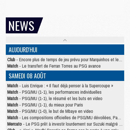
NEWS
AUJOURD'HUI
Club
- Encore plus de temps de jeu prévu pour Marquinhos et les Portugais en Supercoupe
Match
- Le transfert de Ferran Torres au PSG avance
SAMEDI 08 AOÛT
Match
- Luis Enrique : « Il faut déjà penser à la Supercoupe »
Match
- PSG/MU (1-1), les performances individuelles
Match
- PSG/MU (1-1), le résumé et les buts en video
Match
- PSG/MU (1-1), du mieux pour Paris
Match
- PSG/MU (1-0), le but de Mbaye en video
Match
- Les compositions officielles de PSG/MU dévoilées, Pacho titulaire
Mercato
- Le PSG prêt à investir lourdement sur Suzuki malgré Safonov et Chevalier