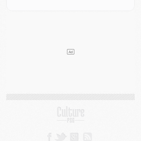
MARDI 04 AOÛT
Europe
- Les chapeaux provisoires de la Ligue des champions 2026/27
Podcast
- Podcast CulturePSG : Akliouche présenté par un fan de Monaco
Club
- Le PSG dévoile sa première collection d'entraînement pour 2026/2027
Discipline
- Un arbitre inattendu, mais porte-bonheur pour Lens/PSG
Match
- Majorque/PSG, sur quelle chaine et à quelle heure regarder le match ?
Mercato
- Le plan du PSG pour Suzuki et Chevalier se précise
Mercato
- L'Ajax refuse la première offre du PSG pour Godts
Mercato
- Le PSG veut accélérer, Ferran Torres temporise
Mercato
- Liverpool encore très loin du compte pour Barcola
LUNDI 03 AOÛT
Match
- Podcast CulturePSG : Mercato (Godts, Suzuki, Akliouche, Barcola, etc)
Mercato
- L'Ajax attend bien plus de 45M pour Mika Godts
Club
- Quatre retours importants dans le groupe du PSG, et un plus discret
Mercato
- Ayari file en Ligue 2
Club
- Le PSG s'associe avec un géant de la tech
Mercato
- Vu d'Italie, le transfert de Suzuki au PSG est bien engagé
Mercato
- Ferran Torres ne serait pas à vendre, mais...
Europe
- Gros coup dur pour Aston Villa avant de croiser le PSG