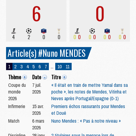
6
0
4
2
0
0
0
0
0
0
0
0
0
0
Article(s) #Nuno MENDES
1
2
3
4
5
6
7
...
10
11
Thème
Date
Titre
Coupe du
7 juil.
« Il était en train de mettre Yamal dans sa
monde
2026
poche », les notes de Mendes, Vitinha et
2026
Neves après Portugal/Espagne (0-1)
Infirmerie
15 avr.
Premiers échos rassurants pour Mendes
2026
et Doué
Match
6 mars
Nuno Mendes : « Pas à notre niveau »
2026
Discipline
28 janv.
2 titulaires sous la menace lors de