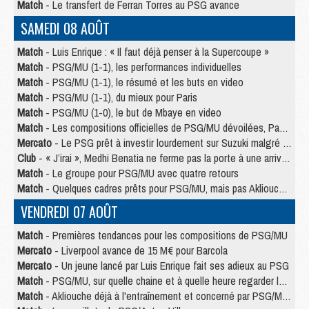
Match
- Le transfert de Ferran Torres au PSG avance
SAMEDI 08 AOÛT
Match
- Luis Enrique : « Il faut déjà penser à la Supercoupe »
Match
- PSG/MU (1-1), les performances individuelles
Match
- PSG/MU (1-1), le résumé et les buts en video
Match
- PSG/MU (1-1), du mieux pour Paris
Match
- PSG/MU (1-0), le but de Mbaye en video
Match
- Les compositions officielles de PSG/MU dévoilées, Pacho titulaire
Mercato
- Le PSG prêt à investir lourdement sur Suzuki malgré Safonov et Chevalier
Club
- « J’irai », Medhi Benatia ne ferme pas la porte à une arrivée au PSG
Match
- Le groupe pour PSG/MU avec quatre retours
Match
- Quelques cadres prêts pour PSG/MU, mais pas Akliouche ?
VENDREDI 07 AOÛT
Match
- Premières tendances pour les compositions de PSG/MU
Mercato
- Liverpool avance de 15 M€ pour Barcola
Mercato
- Un jeune lancé par Luis Enrique fait ses adieux au PSG
Match
- PSG/MU, sur quelle chaine et à quelle heure regarder le match ?
Match
- Akliouche déjà à l'entraînement et concerné par PSG/MU ?