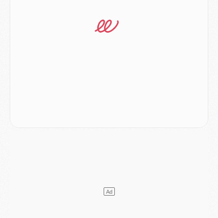
Match
- Les compositions officielles de Majorque/PSG avec Kvara et de nombreux jeunes
Club
- Casquettes, maillots de bain, padel, le PSG lance sa collection été
Match
- Un des nouveaux maillots pour Majorque/PSG
Mercato
- Le PSG prépare une nouvelle offre pour Suzuki
Mercato
- Le transfert de Ferran Torres au PSG réglé avant le 12 août ?
Match
- Le groupe pour Majorque/PSG avec 11 absents
Mercato
- Le PSG officialise un quatrième prêt
Mercato
- Liverpool ne veut pas que Barcola au PSG
Match
- Majorque/PSG, quelle compo pour le premier match de la saison 2026/27 ?
MARDI 04 AOÛT
Europe
- Les chapeaux provisoires de la Ligue des champions 2026/27
Podcast
- Podcast CulturePSG : Akliouche présenté par un fan de Monaco
Club
- Le PSG dévoile sa première collection d'entraînement pour 2026/2027
Discipline
- Un arbitre inattendu, mais porte-bonheur pour Lens/PSG
Match
- Majorque/PSG, sur quelle chaine et à quelle heure regarder le match ?
Mercato
- Le plan du PSG pour Suzuki et Chevalier se précise
Mercato
- L'Ajax refuse la première offre du PSG pour Godts
Mercato
- Le PSG veut accélérer, Ferran Torres temporise
Mercato
- Liverpool encore très loin du compte pour Barcola