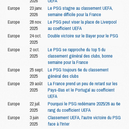
2026
UEFA
Europe
23 janv.
Le PSG stagne au classement UEFA,
2026
semaine difficile pour la France
Europe
28 nov.
Le PSG peut viser la place de Liverpool
2025
au coefficient UEFA
Europe
24 oct.
Double victoire sur le Bayer pour le PSG
2025
Europe
2 oct.
Le PSG se rapproche du top 5 du
2025
classement général des clubs, bonne
semaine pour la France
Europe
25 sept.
Le PSG toujours 6e du classement
2025
général des clubs
Europe
29 août
La France prend un peu de retard sur les
2025
Pays-Bas et le Portugal au coefficient
UEFA
Europe
22 juil.
Pourquoi le PSG redémarre 2025/26 au 6e
2025
rang du coefficient UEFA
Europe
3 juin
Classement UEFA, l'autre victoire du PSG
2025
face à l'Inter