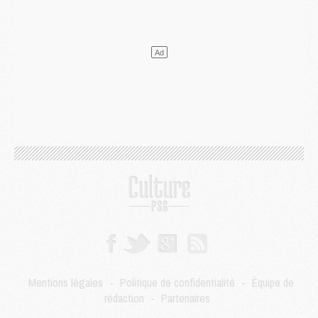
Mercato
- Le PSG veut accélérer, Ferran Torres temporise
Mercato
- Liverpool encore très loin du compte pour Barcola
LUNDI 03 AOÛT
Match
- Podcast CulturePSG : Mercato (Godts, Suzuki, Akliouche, Barcola, etc)
Mercato
- L'Ajax attend bien plus de 45M pour Mika Godts
Club
- Quatre retours importants dans le groupe du PSG, et un plus discret
Mercato
- Ayari file en Ligue 2
Club
- Le PSG s'associe avec un géant de la tech
Mercato
- Vu d'Italie, le transfert de Suzuki au PSG est bien engagé
Mercato
- Ferran Torres ne serait pas à vendre, mais...
Europe
- Gros coup dur pour Aston Villa avant de croiser le PSG
DIMANCHE 02 AOÛT
Mercato
- Le transfert de Kolo Muani à la Juventus est officiel
Mercato
- [MAJ] Le PSG a fait une grosse offre à Parme pour Suzuki
Mercato
- Le PSG a envoyé une première offre pour Mika Godts
Club
- Après Pacho, d'autres retours en vue
Mentions légales
-
Politique de confidentialité
-
Équipe de
Mercato
- Changement de dernière minute pour Kolo Muani
rédaction
-
Partenaires
SAMEDI 01 AOÛT