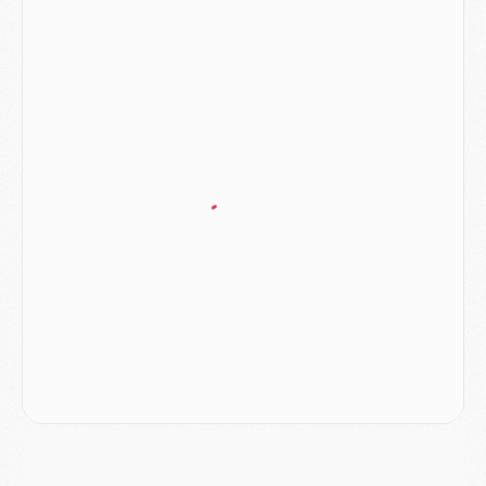
Match
- Majorque/PSG (3-0), le résumé et les buts en video
Match
- Majorque/PSG (3-0), reprise compliquée pour Paris
Match
- Les compositions officielles de Majorque/PSG avec Kvara et de nombreux jeunes
Club
- Casquettes, maillots de bain, padel, le PSG lance sa collection été
Match
- Un des nouveaux maillots pour Majorque/PSG
Mercato
- Le PSG prépare une nouvelle offre pour Suzuki
Mercato
- Le transfert de Ferran Torres au PSG réglé avant le 12 août ?
Match
- Le groupe pour Majorque/PSG avec 11 absents
Mercato
- Le PSG officialise un quatrième prêt
Mercato
- Liverpool ne veut pas que Barcola au PSG
Match
- Majorque/PSG, quelle compo pour le premier match de la saison 2026/27 ?
MARDI 04 AOÛT
Europe
- Les chapeaux provisoires de la Ligue des champions 2026/27
Podcast
- Podcast CulturePSG : Akliouche présenté par un fan de Monaco
Club
- Le PSG dévoile sa première collection d'entraînement pour 2026/2027
Discipline
- Un arbitre inattendu, mais porte-bonheur pour Lens/PSG
Match
- Majorque/PSG, sur quelle chaine et à quelle heure regarder le match ?
Mercato
- Le plan du PSG pour Suzuki et Chevalier se précise
Mercato
- L'Ajax refuse la première offre du PSG pour Godts