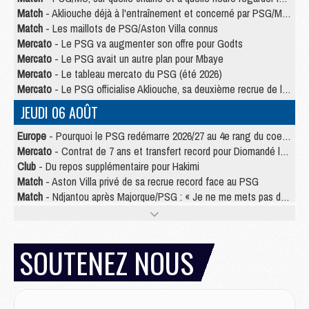
Match
- Akliouche déjà à l'entraînement et concerné par PSG/MU ?
Match
- Les maillots de PSG/Aston Villa connus
Mercato
- Le PSG va augmenter son offre pour Godts
Mercato
- Le PSG avait un autre plan pour Mbaye
Mercato
- Le tableau mercato du PSG (été 2026)
Mercato
- Le PSG officialise Akliouche, sa deuxième recrue de l’été
JEUDI 06 AOÛT
Europe
- Pourquoi le PSG redémarre 2026/27 au 4e rang du coefficient UEFA
Mercato
- Contrat de 7 ans et transfert record pour Diomandé loin du PSG
Club
- Du repos supplémentaire pour Hakimi
Match
- Aston Villa privé de sa recrue record face au PSG
Match
- Ndjantou après Majorque/PSG : « Je ne me mets pas de plafond »
Mercato
- La deuxième recrue du PSG arrive
Mercato
- Ferran Torres aurait enfin tranché entre le PSG et le Barça
Match
- Rafel Pol « touché » par l'hommage reçu avant Majorque/PSG
SOUTENEZ NOUS
Match
- Majorque/PSG (3-0), les performances individuelles
Match
- Luis Enrique : « On attend le retour de nos internationaux »
MERCREDI 05 AOÛT