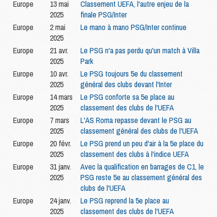
Europe
13 mai
Classement UEFA, l'autre enjeu de la
2025
finale PSG/Inter
Europe
2 mai
Le mano à mano PSG/Inter continue
2025
Europe
21 avr.
Le PSG n'a pas perdu qu'un match à Villa
2025
Park
Europe
10 avr.
Le PSG toujours 5e du classement
2025
général des clubs devant l'Inter
Europe
14 mars
Le PSG conforte sa 5e place au
2025
classement des clubs de l'UEFA
Europe
7 mars
L'AS Roma repasse devant le PSG au
2025
classement général des clubs de l'UEFA
Europe
20 févr.
Le PSG prend un peu d'air à la 5e place du
2025
classement des clubs à l'indice UEFA
Europe
31 janv.
Avec la qualification en barrages de C1, le
2025
PSG reste 5e au classement général des
clubs de l'UEFA
Europe
24 janv.
Le PSG reprend la 5e place au
2025
classement des clubs de l'UEFA