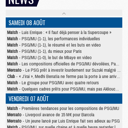
SAMEDI 08 AOÛT
Match
- Luis Enrique : « Il faut déjà penser à la Supercoupe »
Match
- PSG/MU (1-1), les performances individuelles
Match
- PSG/MU (1-1), le résumé et les buts en video
Match
- PSG/MU (1-1), du mieux pour Paris
Match
- PSG/MU (1-0), le but de Mbaye en video
Match
- Les compositions officielles de PSG/MU dévoilées, Pacho titulaire
Mercato
- Le PSG prêt à investir lourdement sur Suzuki malgré Safonov et Chevalier
Club
- « J’irai », Medhi Benatia ne ferme pas la porte à une arrivée au PSG
Match
- Le groupe pour PSG/MU avec quatre retours
Match
- Quelques cadres prêts pour PSG/MU, mais pas Akliouche ?
VENDREDI 07 AOÛT
Match
- Premières tendances pour les compositions de PSG/MU
Mercato
- Liverpool avance de 15 M€ pour Barcola
Mercato
- Un jeune lancé par Luis Enrique fait ses adieux au PSG
Match
- PSG/MU, sur quelle chaine et à quelle heure regarder le match ?