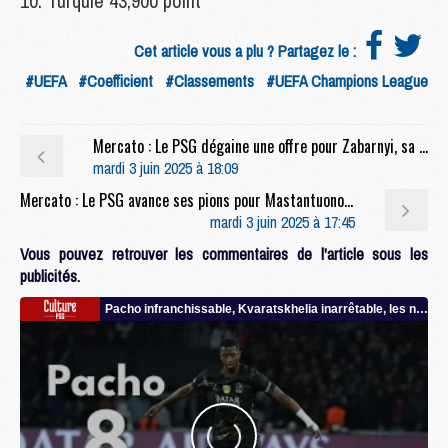
10. Turquie 43,900 point
Cet article vous a plu ? Partagez le :
#UEFA
#Coefficient
#Classements
#UEFA Champions League
Mercato : Le PSG dégaine une offre pour Zabarnyi, sa piste prioritaire en défense
mardi 3 juin 2025 à 18:09
Mercato : Le PSG avance ses pions pour Mastantuono, un intérêt réciproque bien établi
mardi 3 juin 2025 à 17:45
Vous pouvez retrouver les commentaires de l'article sous les
publicités.