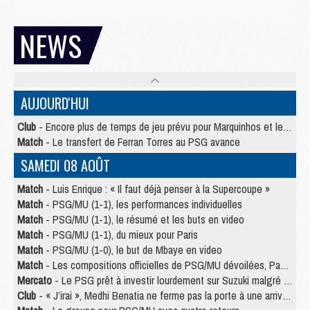
NEWS
AUJOURD'HUI
Club
- Encore plus de temps de jeu prévu pour Marquinhos et les Portugais en Supercoupe
Match
- Le transfert de Ferran Torres au PSG avance
SAMEDI 08 AOÛT
Match
- Luis Enrique : « Il faut déjà penser à la Supercoupe »
Match
- PSG/MU (1-1), les performances individuelles
Match
- PSG/MU (1-1), le résumé et les buts en video
Match
- PSG/MU (1-1), du mieux pour Paris
Match
- PSG/MU (1-0), le but de Mbaye en video
Match
- Les compositions officielles de PSG/MU dévoilées, Pacho titulaire
Mercato
- Le PSG prêt à investir lourdement sur Suzuki malgré Safonov et Chevalier
Club
- « J’irai », Medhi Benatia ne ferme pas la porte à une arrivée au PSG