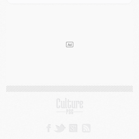
Europe
- Les chapeaux provisoires de la Ligue des champions 2026/27
Podcast
- Podcast CulturePSG : Akliouche présenté par un fan de Monaco
Club
- Le PSG dévoile sa première collection d'entraînement pour 2026/2027
Discipline
- Un arbitre inattendu, mais porte-bonheur pour Lens/PSG
Match
- Majorque/PSG, sur quelle chaine et à quelle heure regarder le match ?
Mercato
- Le plan du PSG pour Suzuki et Chevalier se précise
Mercato
- L'Ajax refuse la première offre du PSG pour Godts
Mercato
- Le PSG veut accélérer, Ferran Torres temporise
Mercato
- Liverpool encore très loin du compte pour Barcola
LUNDI 03 AOÛT
Match
- Podcast CulturePSG : Mercato (Godts, Suzuki, Akliouche, Barcola, etc)
Mercato
- L'Ajax attend bien plus de 45M pour Mika Godts
Club
- Quatre retours importants dans le groupe du PSG, et un plus discret
Mercato
- Ayari file en Ligue 2
Club
- Le PSG s'associe avec un géant de la tech
Mercato
- Vu d'Italie, le transfert de Suzuki au PSG est bien engagé
Mercato
- Ferran Torres ne serait pas à vendre, mais...
Europe
- Gros coup dur pour Aston Villa avant de croiser le PSG
DIMANCHE 02 AOÛT