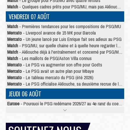
Match
- Le groupe pour PSG/MU avec quatre retours
Match
- Quelques cadres prêts pour PSG/MU, mais pas Akliouche ?
VENDREDI 07 AOÛT
Match
- Premières tendances pour les compositions de PSG/MU
Mercato
- Liverpool avance de 15 M€ pour Barcola
Mercato
- Un jeune lancé par Luis Enrique fait ses adieux au PSG
Match
- PSG/MU, sur quelle chaine et à quelle heure regarder le match ?
Match
- Akliouche déjà à l'entraînement et concerné par PSG/MU ?
Match
- Les maillots de PSG/Aston Villa connus
Mercato
- Le PSG va augmenter son offre pour Godts
Mercato
- Le PSG avait un autre plan pour Mbaye
Mercato
- Le tableau mercato du PSG (été 2026)
Mercato
- Le PSG officialise Akliouche, sa deuxième recrue de l’été
JEUDI 06 AOÛT
Europe
- Pourquoi le PSG redémarre 2026/27 au 4e rang du coefficient UEFA
Mercato
- Contrat de 7 ans et transfert record pour Diomandé loin du PSG
Club
- Du repos supplémentaire pour Hakimi
Match
- Aston Villa privé de sa recrue record face au PSG
Match
- Ndjantou après Majorque/PSG : « Je ne me mets pas de plafond »