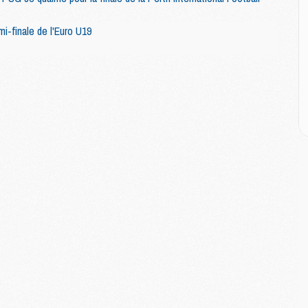
M
i-finale de l'Euro U19
M
C
M
M
M
M
M
M
C
C
M
S
M