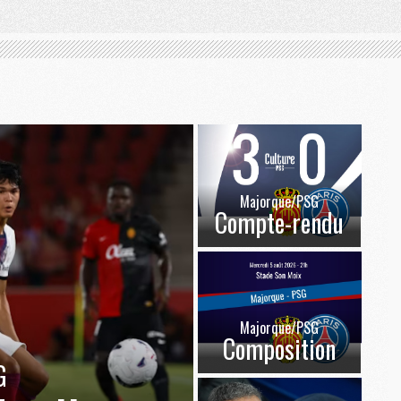
Majorque/PSG
Compte-rendu
Majorque/PSG
Composition
G