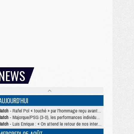
NEWS
AUJOURD'HUI
atch
- Rafel Pol « touché » par l'hommage reçu avant Majorque/PSG
atch
- Majorque/PSG (3-0), les performances individuelles
atch
- Luis Enrique : « On attend le retour de nos internationaux »