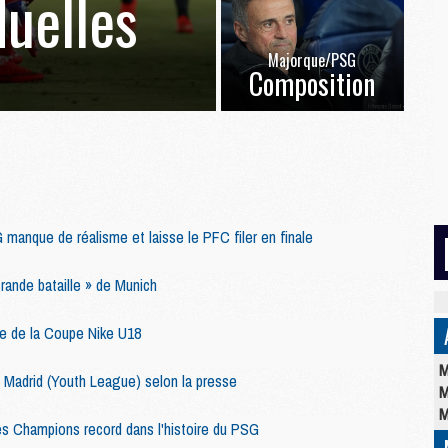
duelles
Majorque/PSG
Composition
manque de réalisme et laisse le PFC filer en finale
ande bataille » de Munich
le de la Coupe Nike U18
M
Madrid (Youth League) selon la presse
M
M
es Champions record dans l'histoire du PSG