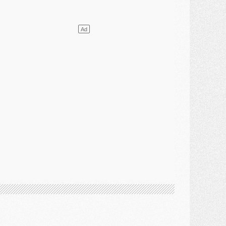
lub
- Le PSG plutôt que la FIFA pour Al-Khelaïfi, poussé par l'UEFA ?
ercato
- Le PSG presserait Ferran Torres de se décider, deux pistes de secours
lub
- Déguisements, shopping, double scouting, Luis Campos dévoile ses méthodes
ercato
- Kroupi retiré du mercato
ercato
- Enfin une avancée dans le transfert d'Akliouche
MERCREDI 29 JUILLET
ercato
- Ferran Torres priorité du PSG, mais ouvert à tout
ercato
- Première offre de Liverpool en approche pour Barcola
ercato
- Le montant du transfert de Kolo Muani se précise, la formule aussi
ercato
- Kolo Muani attendu en Italie, son transfert débloqué
ercato
- Monaco a encore repoussé une offre du PSG pour Akliouche
ercato
- Liverpool presque d'accord avec Barcola, le PSG pas du tout
ercato
- Moment décisif pour le transfert de Kolo Muani
MARDI 28 JUILLET
ercato
- Des intermédiaires ont tenté de relancer Diomande au PSG
lub
- Au moins neuf jeunes conviés à l'entraînement des pros
ercato
- Une partie du communiqué du PSG sur Diomande expliquée
ercato
- Barcola futur plus gros transfert de l'été ?
ormation
- Retour sur la saison des U17 du PSG en 7 chiffres clés