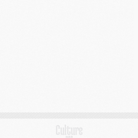
C
M
C
M
M
M
M
M
M
M
M
M
M
C
M
M
F