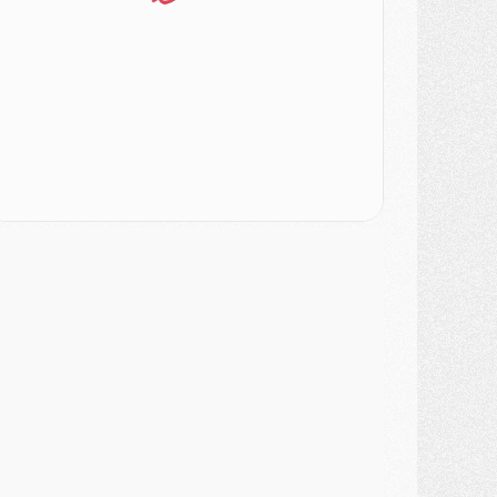
ercato
- Changement de dernière minute pour Kolo Muani
SAMEDI 01 AOÛT
ercato
- L'agent de Mika Godts confirme un accord avec le PSG
lub
- Quels numéros de maillot pour Akliouche et Digne au PSG ?
atch
- Un hommage prévu lors de Brest/PSG
ercato
- Le PSG et le Barça ont rendez-vous pour Ferran Torres
ercato
- Guéla Doué dans les listes du PSG
ercato
- Le transfert de Mika Godts au PSG en bonne voie
VENDREDI 31 JUILLET
atch
- Un diffuseur annoncé pour les deux premiers matchs amicaux du PSG
ercato
- Le transfert d'Akliouche au PSG bouclé, le montant se précise
lub
- Un retour majeur dans le groupe du PSG
lub
- [MAJ] Ndjantou et deux jeunes du PSG annoncés dans un tournoi U21
ercato
- L'étonnante piste Suzuki confirmée et onéreuse
JEUDI 30 JUILLET
élections
- Ancelotti fait le ménage au Brésil mais veut garder Marquinhos
ercato
- Le statu quo du milieu du PSG se précise