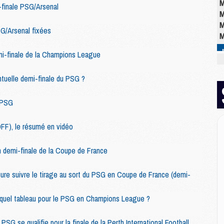
M
-finale PSG/Arsenal
M
M
G/Arsenal fixées
M
mi-finale de la Champions League
M
ntuelle demi-finale du PSG ?
M
C
/PSG
M
C
M
DFF), le résumé en vidéo
M
E
 demi-finale de la Coupe de France
heure suivre le tirage au sort du PSG en Coupe de France (demi-
M
M
l, quel tableau pour le PSG en Champions League ?
M
C
SG se qualifie pour la finale de la Perth International Football