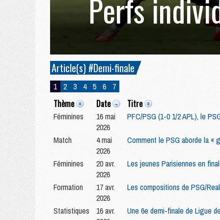
Perfs indivi
Article(s) #Demi-finale
1
2
3
4
5
6
7
Thème
Date
Titre
Féminines
16 mai
PFC/PSG (1-0 1/2 APL), le PSG 
2026
Match
4 mai
Comment le PSG aborde la « gr
2026
Féminines
20 avr.
Les jeunes Parisiennes en fina
2026
Formation
17 avr.
Les compositions de PSG/Real 
2026
Statistiques
16 avr.
Une 6e demi-finale de Ligue d