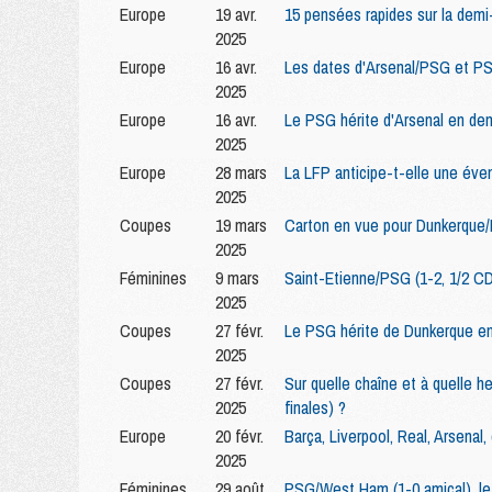
Europe
19 avr.
15 pensées rapides sur la demi
2025
Europe
16 avr.
Les dates d'Arsenal/PSG et PS
2025
Europe
16 avr.
Le PSG hérite d'Arsenal en de
2025
Europe
28 mars
La LFP anticipe-t-elle une éve
2025
Coupes
19 mars
Carton en vue pour Dunkerque
2025
Féminines
9 mars
Saint-Etienne/PSG (1-2, 1/2 C
2025
Coupes
27 févr.
Le PSG hérite de Dunkerque en
2025
Coupes
27 févr.
Sur quelle chaîne et à quelle 
2025
finales) ?
Europe
20 févr.
Barça, Liverpool, Real, Arsena
2025
Féminines
29 août
PSG/West Ham (1-0 amical), le P