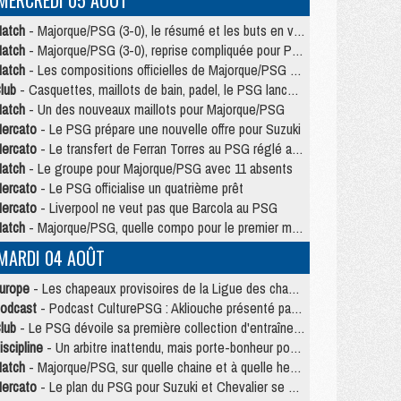
MERCREDI 05 AOÛT
atch
- Majorque/PSG (3-0), le résumé et les buts en video
atch
- Majorque/PSG (3-0), reprise compliquée pour Paris
atch
- Les compositions officielles de Majorque/PSG avec Kvara et de nombreux jeunes
lub
- Casquettes, maillots de bain, padel, le PSG lance sa collection été
atch
- Un des nouveaux maillots pour Majorque/PSG
ercato
- Le PSG prépare une nouvelle offre pour Suzuki
ercato
- Le transfert de Ferran Torres au PSG réglé avant le 12 août ?
atch
- Le groupe pour Majorque/PSG avec 11 absents
ercato
- Le PSG officialise un quatrième prêt
ercato
- Liverpool ne veut pas que Barcola au PSG
atch
- Majorque/PSG, quelle compo pour le premier match de la saison 2026/27 ?
MARDI 04 AOÛT
urope
- Les chapeaux provisoires de la Ligue des champions 2026/27
odcast
- Podcast CulturePSG : Akliouche présenté par un fan de Monaco
lub
- Le PSG dévoile sa première collection d'entraînement pour 2026/2027
iscipline
- Un arbitre inattendu, mais porte-bonheur pour Lens/PSG
atch
- Majorque/PSG, sur quelle chaine et à quelle heure regarder le match ?
ercato
- Le plan du PSG pour Suzuki et Chevalier se précise