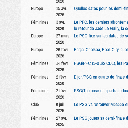
2026
Europe
15 avr.
Quelles dates pour les demi-f
2026
Féminines
3 avr.
Le PFC, les derniers affrontement
2026
le retour de Jade Le Guilly, l
Europe
27 mars
Le PSG fixé sur les dates de 
2026
Europe
26 févr.
Barça, Chelsea, Real, City, qu
2026
Féminines
14 févr.
PSG/PFC (3-0 1/2 CDL), les Pari
2026
Féminines
2 févr.
Dijon/PSG en quarts de finale
2026
Féminines
2 févr.
PSG/Toulouse en quarts de fin
2026
Club
6 juil.
Le PSG va retrouver Mbappé en
2025
Féminines
27 avr.
Le PSG jouera sa demi-finale d
2025