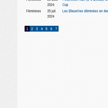
2024
Cup
Féminines
25 juil.
Les Bleuettes éliminées en dem
2024
1
2
3
4
5
6
7