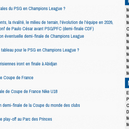
inales du PSG en Champions League ?
M
M
s, la rivalité, le milieu de terrain, l'évolution de l'équipe en 2026,
M
a conf de Paulo César avant PSG/PFC (demi-finale CDF)
C
M
son éventuelle demi-finale de Champions League
M
M
el tableau pour le PSG en Champions League ?
M
M
siennes iront en finale à Abidjan
M
M
 de Coupe de France
ale de Coupe de France Nike U18
E
P
 demi-finale de la Coupe du monde des clubs
C
D
M
e play-off au Parc des Princes
M