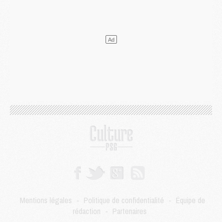
Match
- Un hommage prévu lors de Brest/PSG
Mercato
- Le PSG et le Barça ont rendez-vous pour Ferran Torres
Mercato
- Guéla Doué dans les listes du PSG
Mercato
- Le transfert de Mika Godts au PSG en bonne voie
VENDREDI 31 JUILLET
Match
- Un diffuseur annoncé pour les deux premiers matchs amicaux du PSG
Mercato
- Le transfert d'Akliouche au PSG bouclé, le montant se précise
Club
- Un retour majeur dans le groupe du PSG
Club
- [MAJ] Ndjantou et deux jeunes du PSG annoncés dans un tournoi U21
Mercato
- L'étonnante piste Suzuki confirmée et onéreuse
JEUDI 30 JUILLET
Sélections
- Ancelotti fait le ménage au Brésil mais veut garder Marquinhos
Mercato
- Le statu quo du milieu du PSG se précise
Club
- Le PSG plutôt que la FIFA pour Al-Khelaïfi, poussé par l'UEFA ?
Mercato
- Le PSG presserait Ferran Torres de se décider, deux pistes de secours
Club
- Déguisements, shopping, double scouting, Luis Campos dévoile ses méthodes
Mentions légales
-
Politique de confidentialité
-
Équipe de
Mercato
- Kroupi retiré du mercato
rédaction
-
Partenaires
Mercato
- Enfin une avancée dans le transfert d'Akliouche