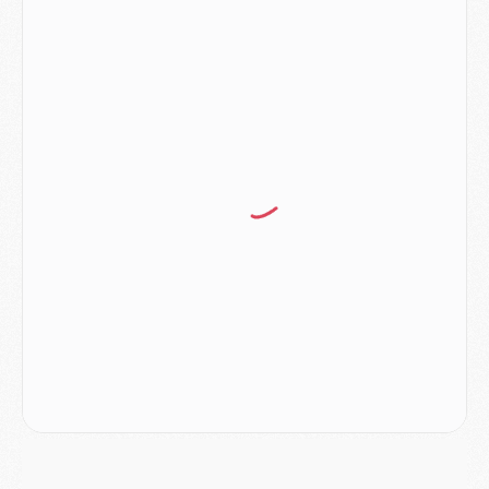
LUNDI 03 AOÛT
Match
- Podcast CulturePSG : Mercato (Godts, Suzuki, Akliouche, Barcola, etc)
Mercato
- L'Ajax attend bien plus de 45M pour Mika Godts
Club
- Quatre retours importants dans le groupe du PSG, et un plus discret
Mercato
- Ayari file en Ligue 2
Club
- Le PSG s'associe avec un géant de la tech
Mercato
- Vu d'Italie, le transfert de Suzuki au PSG est bien engagé
Mercato
- Ferran Torres ne serait pas à vendre, mais...
Europe
- Gros coup dur pour Aston Villa avant de croiser le PSG
DIMANCHE 02 AOÛT
Mercato
- Le transfert de Kolo Muani à la Juventus est officiel
Mercato
- [MAJ] Le PSG a fait une grosse offre à Parme pour Suzuki
Mercato
- Le PSG a envoyé une première offre pour Mika Godts
Club
- Après Pacho, d'autres retours en vue
Mercato
- Changement de dernière minute pour Kolo Muani
SAMEDI 01 AOÛT
Mercato
- L'agent de Mika Godts confirme un accord avec le PSG
Club
- Quels numéros de maillot pour Akliouche et Digne au PSG ?