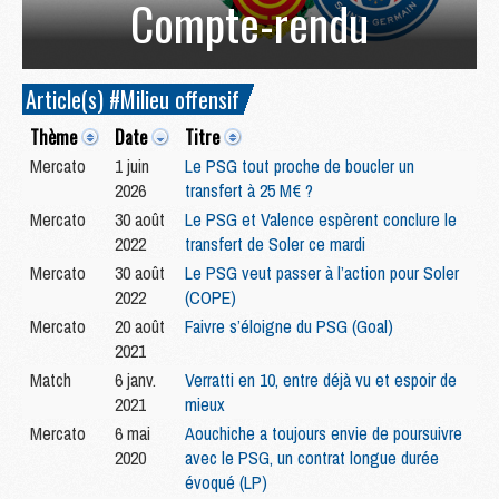
Compte-rendu
Article(s) #Milieu offensif
Thème
Date
Titre
Mercato
1 juin
Le PSG tout proche de boucler un
2026
transfert à 25 M€ ?
Mercato
30 août
Le PSG et Valence espèrent conclure le
2022
transfert de Soler ce mardi
Mercato
30 août
Le PSG veut passer à l’action pour Soler
2022
(COPE)
Mercato
20 août
Faivre s’éloigne du PSG (Goal)
2021
Match
6 janv.
Verratti en 10, entre déjà vu et espoir de
2021
mieux
Mercato
6 mai
Aouchiche a toujours envie de poursuivre
2020
avec le PSG, un contrat longue durée
évoqué (LP)