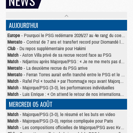
NEWS
AUJOURD'HUI
Europe
- Pourquoi le PSG redémarre 2026/27 au 4e rang du coefficient UEFA
Mercato
- Contrat de 7 ans et transfert record pour Diomandé loin du PSG
Club
- Du repos supplémentaire pour Hakimi
Match
- Aston Villa privé de sa recrue record face au PSG
Match
- Ndjantou après Majorque/PSG : « Je ne me mets pas de plafond »
Mercato
- La deuxième recrue du PSG arrive
Mercato
- Ferran Torres aurait enfin tranché entre le PSG et le Barça
Match
- Rafel Pol « touché » par l'hommage reçu avant Majorque/PSG
Match
- Majorque/PSG (3-0), les performances individuelles
Match
- Luis Enrique : « On attend le retour de nos internationaux »
MERCREDI 05 AOÛT
Match
- Majorque/PSG (3-0), le résumé et les buts en video
Match
- Majorque/PSG (3-0), reprise compliquée pour Paris
Match
- Les compositions officielles de Majorque/PSG avec Kvara et de nombreux jeunes