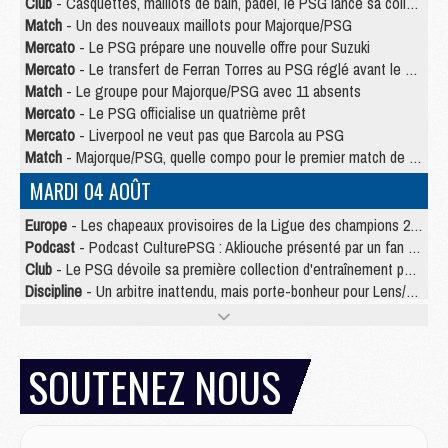
Club
- Casquettes, maillots de bain, padel, le PSG lance sa collection été
Match
- Un des nouveaux maillots pour Majorque/PSG
Mercato
- Le PSG prépare une nouvelle offre pour Suzuki
Mercato
- Le transfert de Ferran Torres au PSG réglé avant le 12 août ?
Match
- Le groupe pour Majorque/PSG avec 11 absents
Mercato
- Le PSG officialise un quatrième prêt
Mercato
- Liverpool ne veut pas que Barcola au PSG
Match
- Majorque/PSG, quelle compo pour le premier match de la saison 2026/27 ?
MARDI 04 AOÛT
Europe
- Les chapeaux provisoires de la Ligue des champions 2026/27
Podcast
- Podcast CulturePSG : Akliouche présenté par un fan de Monaco
Club
- Le PSG dévoile sa première collection d'entraînement pour 2026/2027
Discipline
- Un arbitre inattendu, mais porte-bonheur pour Lens/PSG
Match
- Majorque/PSG, sur quelle chaine et à quelle heure regarder le match ?
Mercato
- Le plan du PSG pour Suzuki et Chevalier se précise
Mercato
- Le tableau mercato du PSG (été 2026)
SOUTENEZ NOUS
Mercato
- L'Ajax refuse la première offre du PSG pour Godts
Mercato
- Le PSG veut accélérer, Ferran Torres temporise
Mercato
- Liverpool encore très loin du compte pour Barcola