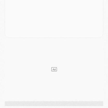
Mercato
- L'agent de Mika Godts confirme un accord avec le PSG
Club
- Quels numéros de maillot pour Akliouche et Digne au PSG ?
Match
- Un hommage prévu lors de Brest/PSG
Mercato
- Le PSG et le Barça ont rendez-vous pour Ferran Torres
Mercato
- Guéla Doué dans les listes du PSG
Mercato
- Le transfert de Mika Godts au PSG en bonne voie
VENDREDI 31 JUILLET
Match
- Un diffuseur annoncé pour les deux premiers matchs amicaux du PSG
Mercato
- Le transfert d'Akliouche au PSG bouclé, le montant se précise
Club
- Un retour majeur dans le groupe du PSG
Club
- [MAJ] Ndjantou et deux jeunes du PSG annoncés dans un tournoi U21
Mercato
- L'étonnante piste Suzuki confirmée et onéreuse
JEUDI 30 JUILLET
Sélections
- Ancelotti fait le ménage au Brésil mais veut garder Marquinhos
Mercato
- Le statu quo du milieu du PSG se précise
Club
- Le PSG plutôt que la FIFA pour Al-Khelaïfi, poussé par l'UEFA ?
Mercato
- Le PSG presserait Ferran Torres de se décider, deux pistes de secours