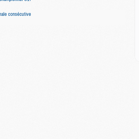
E
nale consécutive
M
M
M
C
M
M
C
M
M
M
M
M
M
C