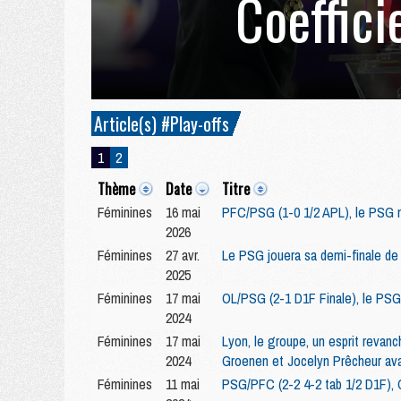
Coeffici
Article(s) #Play-offs
1
2
Thème
Date
Titre
Féminines
16 mai
PFC/PSG (1-0 1/2 APL), le PSG ma
2026
Féminines
27 avr.
Le PSG jouera sa demi-finale de 
2025
Féminines
17 mai
OL/PSG (2-1 D1F Finale), le PSG 
2024
Féminines
17 mai
Lyon, le groupe, un esprit revanch
2024
Groenen et Jocelyn Prêcheur a
Féminines
11 mai
PSG/PFC (2-2 4-2 tab 1/2 D1F), 