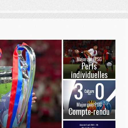
Majorque/PSG
Perfs
individuelles
Majorque/PSG
Compte-rendu