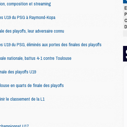
ion, composition et streaming
E
P
r les U19 du PSG à Raymond-Kopa
C
D
le des playoffs, leur adversaire connu
M
M
les U19 du PSG, éliminés aux portes des finales des playoffs
M
M
M
nale nationale, battus 4-1 contre Toulouse
M
ale des playoffs U19
M
ouse en quarts de finale des playoffs
M
C
inir le classement de la L1
M
C
M
M
 championnat U17