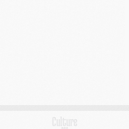
C
M
S
M
C
M
C
M
M
M
M
M
M
M
M
M