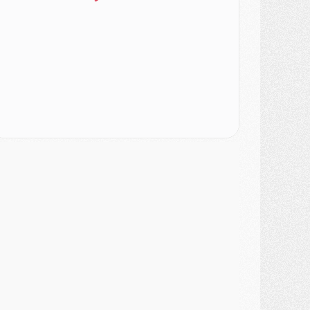
urope
- Gros coup dur pour Aston Villa avant de croiser le PSG
DIMANCHE 02 AOÛT
ercato
- Le transfert de Kolo Muani à la Juventus est officiel
ercato
- [MAJ] Le PSG a fait une grosse offre à Parme pour Suzuki
ercato
- Le PSG a envoyé une première offre pour Mika Godts
lub
- Après Pacho, d'autres retours en vue
ercato
- Changement de dernière minute pour Kolo Muani
SAMEDI 01 AOÛT
ercato
- L'agent de Mika Godts confirme un accord avec le PSG
lub
- Quels numéros de maillot pour Akliouche et Digne au PSG ?
atch
- Un hommage prévu lors de Brest/PSG
ercato
- Le PSG et le Barça ont rendez-vous pour Ferran Torres
ercato
- Guéla Doué dans les listes du PSG
ercato
- Le transfert de Mika Godts au PSG en bonne voie
VENDREDI 31 JUILLET
atch
- Un diffuseur annoncé pour les deux premiers matchs amicaux du PSG
ercato
- Le transfert d'Akliouche au PSG bouclé, le montant se précise
lub
- Un retour majeur dans le groupe du PSG