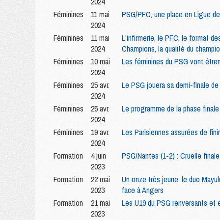
2024
Féminines
11 mai
PSG/PFC, une place en Ligue des
2024
Féminines
11 mai
L'infirmerie, le PFC, le format des
2024
Champions, la qualité du champi
Féminines
10 mai
Les féminines du PSG vont étren
2024
Féminines
25 avr.
Le PSG jouera sa demi-finale de
2024
Féminines
25 avr.
Le programme de la phase finale
2024
Féminines
19 avr.
Les Parisiennes assurées de fini
2024
Formation
4 juin
PSG/Nantes (1-2) : Cruelle finale
2023
Formation
22 mai
Un onze très jeune, le duo Mayul
2023
face à Angers
Formation
21 mai
Les U19 du PSG renversants et e
2023