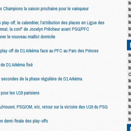
M
 Champions la saison prochaine pour le vainqueur
M
M
M
 play-off, le calendrier, l'attribution des places en Ligue des
M
onnat, la conf' de Jocelyn Prêcheur avant PSG/PFC
M
ner le nouveau maillot domicile
 play-off de D1 Arkéma face au PFC au Parc des Princes
M
M
 de D1 Arkéma fixé
M
C
r secondes de la phase régulière de D1 Arkéma
M
M
 pour les U19 parisiens
M
M
M
u/Housni, PSG/OM, etc, retour sur la victoire des U19 du PSG
M
M
n demi-finale des play-offs