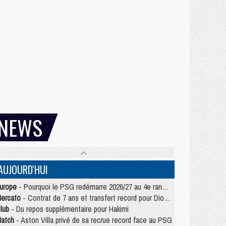
NEWS
AUJOURD'HUI
urope
- Pourquoi le PSG redémarre 2026/27 au 4e rang du coefficient UEFA
ercato
- Contrat de 7 ans et transfert record pour Diomandé loin du PSG
lub
- Du repos supplémentaire pour Hakimi
atch
- Aston Villa privé de sa recrue record face au PSG