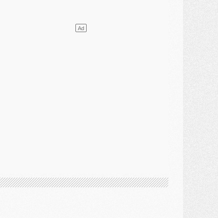
lub
- [MAJ] Ndjantou et deux jeunes du PSG annoncés dans un tournoi U21
ercato
- L'étonnante piste Suzuki confirmée et onéreuse
JEUDI 30 JUILLET
élections
- Ancelotti fait le ménage au Brésil mais veut garder Marquinhos
ercato
- Le statu quo du milieu du PSG se précise
lub
- Le PSG plutôt que la FIFA pour Al-Khelaïfi, poussé par l'UEFA ?
ercato
- Le PSG presserait Ferran Torres de se décider, deux pistes de secours
lub
- Déguisements, shopping, double scouting, Luis Campos dévoile ses méthodes
ercato
- Kroupi retiré du mercato
ercato
- Enfin une avancée dans le transfert d'Akliouche
MERCREDI 29 JUILLET
ercato
- Ferran Torres priorité du PSG, mais ouvert à tout
ercato
- Première offre de Liverpool en approche pour Barcola
ercato
- Le montant du transfert de Kolo Muani se précise, la formule aussi
ercato
- Kolo Muani attendu en Italie, son transfert débloqué
ercato
- Monaco a encore repoussé une offre du PSG pour Akliouche
ercato
- Liverpool presque d'accord avec Barcola, le PSG pas du tout
ercato
- Moment décisif pour le transfert de Kolo Muani