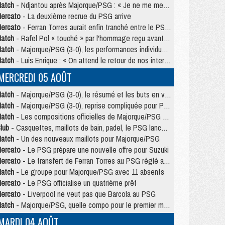
atch
- Ndjantou après Majorque/PSG : « Je ne me mets pas de plafond »
ercato
- La deuxième recrue du PSG arrive
ercato
- Ferran Torres aurait enfin tranché entre le PSG et le Barça
atch
- Rafel Pol « touché » par l'hommage reçu avant Majorque/PSG
atch
- Majorque/PSG (3-0), les performances individuelles
atch
- Luis Enrique : « On attend le retour de nos internationaux »
MERCREDI 05 AOÛT
atch
- Majorque/PSG (3-0), le résumé et les buts en video
atch
- Majorque/PSG (3-0), reprise compliquée pour Paris
atch
- Les compositions officielles de Majorque/PSG avec Kvara et de nombreux jeunes
lub
- Casquettes, maillots de bain, padel, le PSG lance sa collection été
atch
- Un des nouveaux maillots pour Majorque/PSG
ercato
- Le PSG prépare une nouvelle offre pour Suzuki
ercato
- Le transfert de Ferran Torres au PSG réglé avant le 12 août ?
atch
- Le groupe pour Majorque/PSG avec 11 absents
ercato
- Le PSG officialise un quatrième prêt
ercato
- Liverpool ne veut pas que Barcola au PSG
atch
- Majorque/PSG, quelle compo pour le premier match de la saison 2026/27 ?
MARDI 04 AOÛT