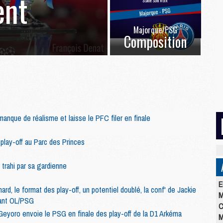
ent
Majorque/PSG
Composition
nque de réalisme et laisse le PFC filer en finale
play-off au Parc des Princes
trahi par sa gardienne
E
ard, le format des play-off, un potentiel doublé, la conf' de Jackie
M
vant OL/PSG
C
Geyoro envoie le PSG en finale des play-off de la D1 Arkéma
M