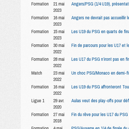
Formation
21 mai
Angers/PSG (1/4 U19), présentat
2023
Formation
16 mai
Angers ne devrait pas accueilli
2023
Formation
15 mai
Les U19 du PSG en quarts de fina
2023
Formation
30 mai
Fin de parcours pour les U17 et 
2022
Formation
28 mai
Les U17 du PSG n’iront pas en fi
2022
Match
23 mai
Un choc PSG/Monaco en demi-fin
2022
Formation
16 mai
Les U19 du PSG affronteront Toul
2022
Ligue 1
29 avr.
Aulas veut des play-offs pour déf
2020
Formation
27 mai
Fin du rêve pour les U17 du PSG
2018
Formation
4 mai
PSG/Auxerre en 1/4 de finale du