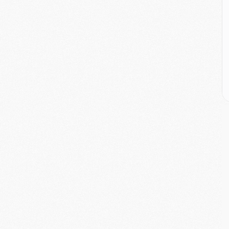
E
P
C
D
M
M
M
M
M
M
M
C
M
C
M
M
E