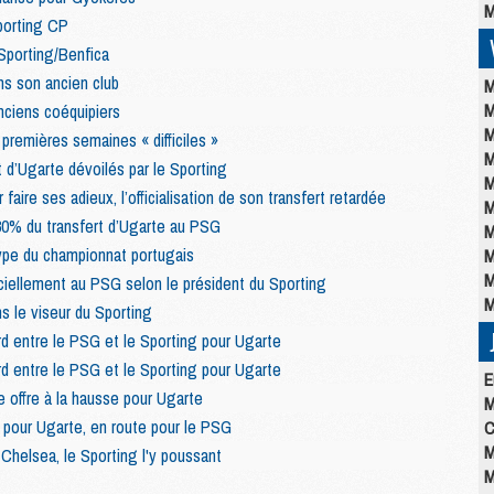
M
porting CP
Sporting/Benfica
s son ancien club
M
M
anciens coéquipiers
M
premières semaines « difficiles »
M
t d’Ugarte dévoilés par le Sporting
M
faire ses adieux, l’officialisation de son transfert retardée
M
80% du transfert d’Ugarte au PSG
M
type du championnat portugais
M
M
ciellement au PSG selon le président du Sporting
M
ns le viseur du Sporting
d entre le PSG et le Sporting pour Ugarte
d entre le PSG et le Sporting pour Ugarte
E
 offre à la hausse pour Ugarte
M
our Ugarte, en route pour le PSG
C
M
Chelsea, le Sporting l'y poussant
M