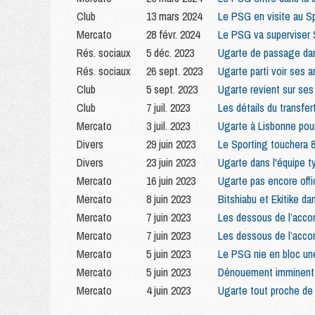
Club
13 mars 2024
Le PSG en visite au S
Mercato
28 févr. 2024
Le PSG va superviser 
Rés. sociaux
5 déc. 2023
Ugarte de passage dan
Rés. sociaux
26 sept. 2023
Ugarte parti voir ses 
Club
5 sept. 2023
Ugarte revient sur ses 
Club
7 juil. 2023
Les détails du transfer
Mercato
3 juil. 2023
Ugarte à Lisbonne pour 
Divers
29 juin 2023
Le Sporting touchera 
Divers
23 juin 2023
Ugarte dans l'équipe 
Mercato
16 juin 2023
Ugarte pas encore offi
Mercato
8 juin 2023
Bitshiabu et Ekitike da
Mercato
7 juin 2023
Les dessous de l’accor
Mercato
7 juin 2023
Les dessous de l’accor
Mercato
5 juin 2023
Le PSG nie en bloc une
Mercato
5 juin 2023
Dénouement imminent p
Mercato
4 juin 2023
Ugarte tout proche de 