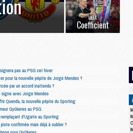
ion
UEFA
Coefficient
signera pas au PSG cet hiver
er pour la nouvelle pépite de Jorge Mendes ?
ncée par un accord inattendu ?
G signe avec Jorge Mendes
frir Quenda, la nouvelle pépite du Sporting
umeur Gyökeres au PSG
M
M
 remplaçant d'Ugarte au Sporting
C
iste confirmée mais déjà à oublier ?
M
danse pour Gyökeres