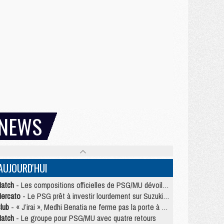
NEWS
AUJOURD'HUI
atch
- Les compositions officielles de PSG/MU dévoilées, Pacho titulaire
ercato
- Le PSG prêt à investir lourdement sur Suzuki malgré Safonov et Chevalier
lub
- « J’irai », Medhi Benatia ne ferme pas la porte à une arrivée au PSG
atch
- Le groupe pour PSG/MU avec quatre retours