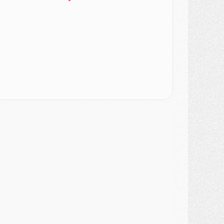
urope
- Les chapeaux provisoires de la Ligue des champions 2026/27
odcast
- Podcast CulturePSG : Akliouche présenté par un fan de Monaco
lub
- Le PSG dévoile sa première collection d'entraînement pour 2026/2027
iscipline
- Un arbitre inattendu, mais porte-bonheur pour Lens/PSG
atch
- Majorque/PSG, sur quelle chaine et à quelle heure regarder le match ?
ercato
- Le plan du PSG pour Suzuki et Chevalier se précise
ercato
- L'Ajax refuse la première offre du PSG pour Godts
ercato
- Le PSG veut accélérer, Ferran Torres temporise
ercato
- Liverpool encore très loin du compte pour Barcola
LUNDI 03 AOÛT
atch
- Podcast CulturePSG : Mercato (Godts, Suzuki, Akliouche, Barcola, etc)
ercato
- L'Ajax attend bien plus de 45M pour Mika Godts
lub
- Quatre retours importants dans le groupe du PSG, et un plus discret
ercato
- Ayari file en Ligue 2
lub
- Le PSG s'associe avec un géant de la tech
ercato
- Vu d'Italie, le transfert de Suzuki au PSG est bien engagé
ercato
- Ferran Torres ne serait pas à vendre, mais...
urope
- Gros coup dur pour Aston Villa avant de croiser le PSG
DIMANCHE 02 AOÛT