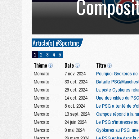
Composit
Article(s) #Sporting
1
2
3
4
5
Thème
Date
Titre
Mercato
7 nov. 2024
Pourquoi Gyökeres ne 
Mercato
30 oct. 2024
Bataille PSG/Manchest
Mercato
29 oct. 2024
La piste Gyökeres rela
Mercato
14 oct. 2024
Une des cibles du PS
Mercato
8 oct. 2024
Le PSG a tenté de s'of
Mercato
13 sept. 2024
Campos répond à la r
Mercato
24 juin 2024
Le PSG s'intéresse au
Mercato
9 mai 2024
Gyökeres au PSG, une p
Mercato
26 mars 2024
Le PSG entre dans la 