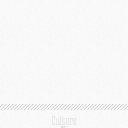
M
M
M
C
M
M
C
M
M
M
M
M
M
C
C
M