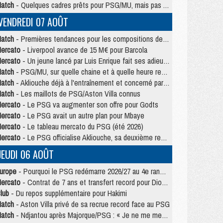
atch
- Quelques cadres prêts pour PSG/MU, mais pas Akliouche ?
VENDREDI 07 AOÛT
atch
- Premières tendances pour les compositions de PSG/MU
ercato
- Liverpool avance de 15 M€ pour Barcola
ercato
- Un jeune lancé par Luis Enrique fait ses adieux au PSG
atch
- PSG/MU, sur quelle chaine et à quelle heure regarder le match ?
atch
- Akliouche déjà à l'entraînement et concerné par PSG/MU ?
atch
- Les maillots de PSG/Aston Villa connus
ercato
- Le PSG va augmenter son offre pour Godts
ercato
- Le PSG avait un autre plan pour Mbaye
ercato
- Le tableau mercato du PSG (été 2026)
ercato
- Le PSG officialise Akliouche, sa deuxième recrue de l’été
JEUDI 06 AOÛT
urope
- Pourquoi le PSG redémarre 2026/27 au 4e rang du coefficient UEFA
ercato
- Contrat de 7 ans et transfert record pour Diomandé loin du PSG
lub
- Du repos supplémentaire pour Hakimi
atch
- Aston Villa privé de sa recrue record face au PSG
atch
- Ndjantou après Majorque/PSG : « Je ne me mets pas de plafond »