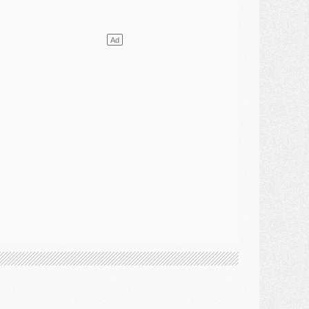
ercato
- Le transfert de Kolo Muani à la Juventus est officiel
ercato
- [MAJ] Le PSG a fait une grosse offre à Parme pour Suzuki
ercato
- Le PSG a envoyé une première offre pour Mika Godts
lub
- Après Pacho, d'autres retours en vue
ercato
- Changement de dernière minute pour Kolo Muani
SAMEDI 01 AOÛT
ercato
- L'agent de Mika Godts confirme un accord avec le PSG
lub
- Quels numéros de maillot pour Akliouche et Digne au PSG ?
atch
- Un hommage prévu lors de Brest/PSG
ercato
- Le PSG et le Barça ont rendez-vous pour Ferran Torres
ercato
- Guéla Doué dans les listes du PSG
ercato
- Le transfert de Mika Godts au PSG en bonne voie
VENDREDI 31 JUILLET
atch
- Un diffuseur annoncé pour les deux premiers matchs amicaux du PSG
ercato
- Le transfert d'Akliouche au PSG bouclé, le montant se précise
lub
- Un retour majeur dans le groupe du PSG
lub
- [MAJ] Ndjantou et deux jeunes du PSG annoncés dans un tournoi U21
ercato
- L'étonnante piste Suzuki confirmée et onéreuse