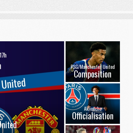
PSG/Manchester United
Composition
Akliouche
Officialisation
nited