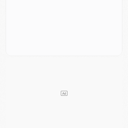
Club
- Le PSG dévoile sa première collection d'entraînement pour 2026/2027
Discipline
- Un arbitre inattendu, mais porte-bonheur pour Lens/PSG
Match
- Majorque/PSG, sur quelle chaine et à quelle heure regarder le match ?
Mercato
- Le plan du PSG pour Suzuki et Chevalier se précise
Mercato
- L'Ajax refuse la première offre du PSG pour Godts
Mercato
- Le PSG veut accélérer, Ferran Torres temporise
Mercato
- Liverpool encore très loin du compte pour Barcola
LUNDI 03 AOÛT
Match
- Podcast CulturePSG : Mercato (Godts, Suzuki, Akliouche, Barcola, etc)
Mercato
- L'Ajax attend bien plus de 45M pour Mika Godts
Club
- Quatre retours importants dans le groupe du PSG, et un plus discret
Mercato
- Ayari file en Ligue 2
Club
- Le PSG s'associe avec un géant de la tech
Mercato
- Vu d'Italie, le transfert de Suzuki au PSG est bien engagé
Mercato
- Ferran Torres ne serait pas à vendre, mais...
Europe
- Gros coup dur pour Aston Villa avant de croiser le PSG
DIMANCHE 02 AOÛT
Mercato
- Le transfert de Kolo Muani à la Juventus est officiel