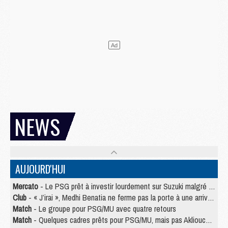
NEWS
AUJOURD'HUI
Mercato
- Le PSG prêt à investir lourdement sur Suzuki malgré Safonov et Chevalier
Club
- « J’irai », Medhi Benatia ne ferme pas la porte à une arrivée au PSG
Match
- Le groupe pour PSG/MU avec quatre retours
Match
- Quelques cadres prêts pour PSG/MU, mais pas Akliouche ?