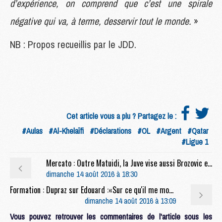
d’expérience, on comprend que c’est une spirale
négative qui va, à terme, desservir tout le monde.
»
NB : Propos recueillis par le JDD.
Cet article vous a plu ? Partagez le :
#Aulas
#Al-Khelaïfi
#Déclarations
#OL
#Argent
#Qatar
#Ligue 1
Mercato : Outre Matuidi, la Juve vise aussi Brozovic et Fabregas (presse ita.)
dimanche 14 août 2016 à 18:30
Formation : Dupraz sur Edouard :«Sur ce qu'il me montre, j'ai vraiment envie de croire en lui»
dimanche 14 août 2016 à 13:09
Vous pouvez retrouver les commentaires de l'article sous les