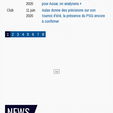
2020
pour Aouar, on analysera »
Club
11 juin
Aulas donne des précisions sur son
2020
tournoi d'été, la présence du PSG encore
à confirmer
1
2
3
4
5
6
7
8
NEWS