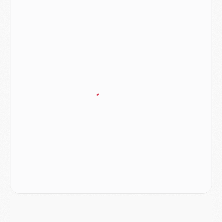
Match
- Majorque/PSG (3-0), le résumé et les buts en video
Match
- Majorque/PSG (3-0), reprise compliquée pour Paris
Match
- Les compositions officielles de Majorque/PSG avec Kvara et de nombreux jeunes
Club
- Casquettes, maillots de bain, padel, le PSG lance sa collection été
Match
- Un des nouveaux maillots pour Majorque/PSG
Mercato
- Le PSG prépare une nouvelle offre pour Suzuki
Mercato
- Le transfert de Ferran Torres au PSG réglé avant le 12 août ?
Match
- Le groupe pour Majorque/PSG avec 11 absents
Mercato
- Le PSG officialise un quatrième prêt
Mercato
- Liverpool ne veut pas que Barcola au PSG
Match
- Majorque/PSG, quelle compo pour le premier match de la saison 2026/27 ?
MARDI 04 AOÛT
Europe
- Les chapeaux provisoires de la Ligue des champions 2026/27
Podcast
- Podcast CulturePSG : Akliouche présenté par un fan de Monaco
Club
- Le PSG dévoile sa première collection d'entraînement pour 2026/2027
Discipline
- Un arbitre inattendu, mais porte-bonheur pour Lens/PSG
Match
- Majorque/PSG, sur quelle chaine et à quelle heure regarder le match ?
Mercato
- Le plan du PSG pour Suzuki et Chevalier se précise
Mercato
- L'Ajax refuse la première offre du PSG pour Godts