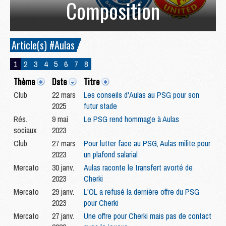
Composition
Article(s) #Aulas
1
2
3
4
5
6
7
8
Thème
Date
Titre
Club
22 mars
Les conseils d'Aulas au PSG pour son
2025
futur stade
Rés.
9 mai
Le PSG rend hommage à Aulas
sociaux
2023
Club
27 mars
Pour lutter face au PSG, Aulas milite pour
2023
un plafond salarial
Mercato
30 janv.
Aulas raconte le transfert avorté de
2023
Cherki
Mercato
29 janv.
L'OL a refusé la dernière offre du PSG
2023
pour Cherki
Mercato
27 janv.
Une offre pour Cherki mais pas de contact