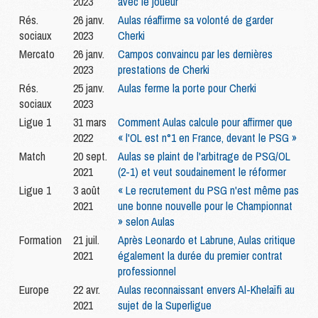
2023
avec le joueur
Rés.
26 janv.
Aulas réaffirme sa volonté de garder
sociaux
2023
Cherki
Mercato
26 janv.
Campos convaincu par les dernières
2023
prestations de Cherki
Rés.
25 janv.
Aulas ferme la porte pour Cherki
sociaux
2023
Ligue 1
31 mars
Comment Aulas calcule pour affirmer que
2022
« l'OL est n°1 en France, devant le PSG »
Match
20 sept.
Aulas se plaint de l'arbitrage de PSG/OL
2021
(2-1) et veut soudainement le réformer
Ligue 1
3 août
« Le recrutement du PSG n'est même pas
2021
une bonne nouvelle pour le Championnat
» selon Aulas
Formation
21 juil.
Après Leonardo et Labrune, Aulas critique
2021
également la durée du premier contrat
professionnel
Europe
22 avr.
Aulas reconnaissant envers Al-Khelaïfi au
2021
sujet de la Superligue