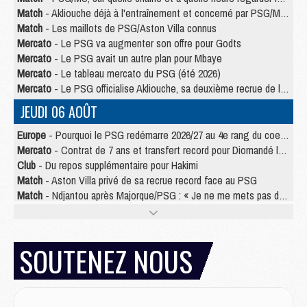
Match
- Akliouche déjà à l'entraînement et concerné par PSG/MU ?
Match
- Les maillots de PSG/Aston Villa connus
Mercato
- Le PSG va augmenter son offre pour Godts
Mercato
- Le PSG avait un autre plan pour Mbaye
Mercato
- Le tableau mercato du PSG (été 2026)
Mercato
- Le PSG officialise Akliouche, sa deuxième recrue de l’été
JEUDI 06 AOÛT
Europe
- Pourquoi le PSG redémarre 2026/27 au 4e rang du coefficient UEFA
Mercato
- Contrat de 7 ans et transfert record pour Diomandé loin du PSG
Club
- Du repos supplémentaire pour Hakimi
Match
- Aston Villa privé de sa recrue record face au PSG
Match
- Ndjantou après Majorque/PSG : « Je ne me mets pas de plafond »
Mercato
- La deuxième recrue du PSG arrive
Mercato
- Ferran Torres aurait enfin tranché entre le PSG et le Barça
Match
- Rafel Pol « touché » par l'hommage reçu avant Majorque/PSG
SOUTENEZ NOUS
Match
- Majorque/PSG (3-0), les performances individuelles
Match
- Luis Enrique : « On attend le retour de nos internationaux »
MERCREDI 05 AOÛT