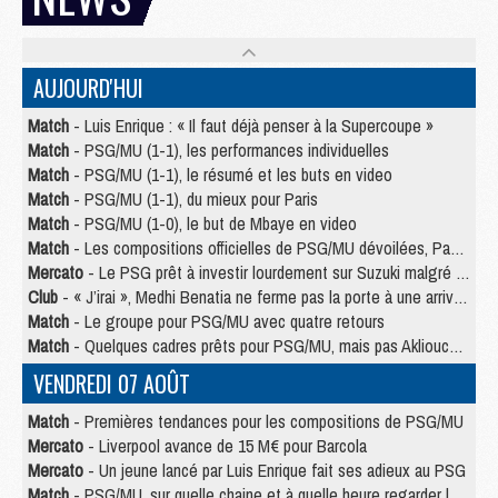
AUJOURD'HUI
Match
- Luis Enrique : « Il faut déjà penser à la Supercoupe »
Match
- PSG/MU (1-1), les performances individuelles
Match
- PSG/MU (1-1), le résumé et les buts en video
Match
- PSG/MU (1-1), du mieux pour Paris
Match
- PSG/MU (1-0), le but de Mbaye en video
Match
- Les compositions officielles de PSG/MU dévoilées, Pacho titulaire
Mercato
- Le PSG prêt à investir lourdement sur Suzuki malgré Safonov et Chevalier
Club
- « J’irai », Medhi Benatia ne ferme pas la porte à une arrivée au PSG
Match
- Le groupe pour PSG/MU avec quatre retours
Match
- Quelques cadres prêts pour PSG/MU, mais pas Akliouche ?
VENDREDI 07 AOÛT
Match
- Premières tendances pour les compositions de PSG/MU
Mercato
- Liverpool avance de 15 M€ pour Barcola
Mercato
- Un jeune lancé par Luis Enrique fait ses adieux au PSG
Match
- PSG/MU, sur quelle chaine et à quelle heure regarder le match ?