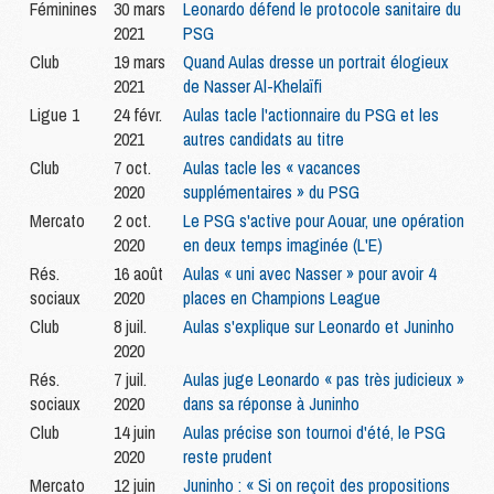
Féminines
30 mars
Leonardo défend le protocole sanitaire du
2021
PSG
Club
19 mars
Quand Aulas dresse un portrait élogieux
2021
de Nasser Al-Khelaïfi
Ligue 1
24 févr.
Aulas tacle l'actionnaire du PSG et les
2021
autres candidats au titre
Club
7 oct.
Aulas tacle les « vacances
2020
supplémentaires » du PSG
Mercato
2 oct.
Le PSG s'active pour Aouar, une opération
2020
en deux temps imaginée (L'E)
Rés.
16 août
Aulas « uni avec Nasser » pour avoir 4
sociaux
2020
places en Champions League
Club
8 juil.
Aulas s'explique sur Leonardo et Juninho
2020
Rés.
7 juil.
Aulas juge Leonardo « pas très judicieux »
sociaux
2020
dans sa réponse à Juninho
Club
14 juin
Aulas précise son tournoi d'été, le PSG
2020
reste prudent
Mercato
12 juin
Juninho : « Si on reçoit des propositions