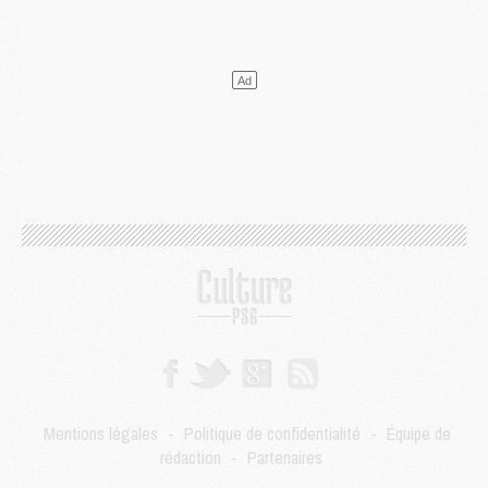
Mercato
- Le PSG veut accélérer, Ferran Torres temporise
Mercato
- Liverpool encore très loin du compte pour Barcola
LUNDI 03 AOÛT
Match
- Podcast CulturePSG : Mercato (Godts, Suzuki, Akliouche, Barcola, etc)
Mercato
- L'Ajax attend bien plus de 45M pour Mika Godts
Club
- Quatre retours importants dans le groupe du PSG, et un plus discret
Mercato
- Ayari file en Ligue 2
Club
- Le PSG s'associe avec un géant de la tech
Mercato
- Vu d'Italie, le transfert de Suzuki au PSG est bien engagé
Mercato
- Ferran Torres ne serait pas à vendre, mais...
Europe
- Gros coup dur pour Aston Villa avant de croiser le PSG
DIMANCHE 02 AOÛT
Mercato
- Le transfert de Kolo Muani à la Juventus est officiel
Mercato
- [MAJ] Le PSG a fait une grosse offre à Parme pour Suzuki
Mercato
- Le PSG a envoyé une première offre pour Mika Godts
Club
- Après Pacho, d'autres retours en vue
Mentions légales
-
Politique de confidentialité
-
Équipe de
Mercato
- Changement de dernière minute pour Kolo Muani
rédaction
-
Partenaires
SAMEDI 01 AOÛT