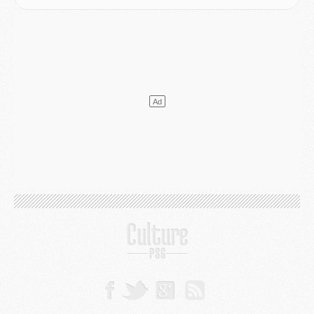
Europe
- Les chapeaux provisoires de la Ligue des champions 2026/27
Podcast
- Podcast CulturePSG : Akliouche présenté par un fan de Monaco
Club
- Le PSG dévoile sa première collection d'entraînement pour 2026/2027
Discipline
- Un arbitre inattendu, mais porte-bonheur pour Lens/PSG
Match
- Majorque/PSG, sur quelle chaine et à quelle heure regarder le match ?
Mercato
- Le plan du PSG pour Suzuki et Chevalier se précise
Mercato
- L'Ajax refuse la première offre du PSG pour Godts
Mercato
- Le PSG veut accélérer, Ferran Torres temporise
Mercato
- Liverpool encore très loin du compte pour Barcola
LUNDI 03 AOÛT
Match
- Podcast CulturePSG : Mercato (Godts, Suzuki, Akliouche, Barcola, etc)
Mercato
- L'Ajax attend bien plus de 45M pour Mika Godts
Club
- Quatre retours importants dans le groupe du PSG, et un plus discret
Mercato
- Ayari file en Ligue 2
Club
- Le PSG s'associe avec un géant de la tech
Mercato
- Vu d'Italie, le transfert de Suzuki au PSG est bien engagé
Mercato
- Ferran Torres ne serait pas à vendre, mais...
Europe
- Gros coup dur pour Aston Villa avant de croiser le PSG