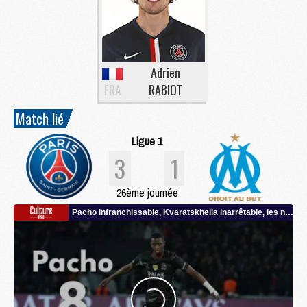
Adrien
FRA
RABIOT
Match lié
Ligue 1
3
1
26ème journée