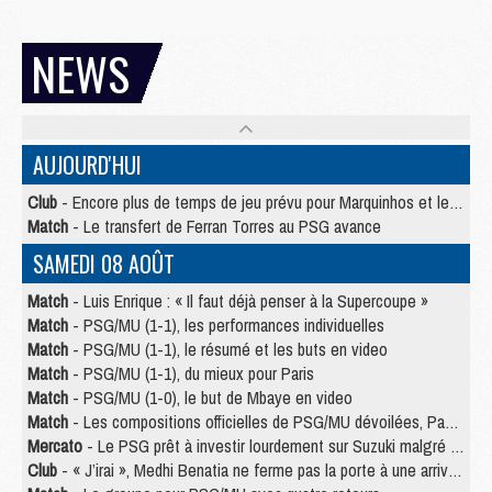
NEWS
AUJOURD'HUI
Club
- Encore plus de temps de jeu prévu pour Marquinhos et les Portugais en Supercoupe
Match
- Le transfert de Ferran Torres au PSG avance
SAMEDI 08 AOÛT
Match
- Luis Enrique : « Il faut déjà penser à la Supercoupe »
Match
- PSG/MU (1-1), les performances individuelles
Match
- PSG/MU (1-1), le résumé et les buts en video
Match
- PSG/MU (1-1), du mieux pour Paris
Match
- PSG/MU (1-0), le but de Mbaye en video
Match
- Les compositions officielles de PSG/MU dévoilées, Pacho titulaire
Mercato
- Le PSG prêt à investir lourdement sur Suzuki malgré Safonov et Chevalier
Club
- « J’irai », Medhi Benatia ne ferme pas la porte à une arrivée au PSG