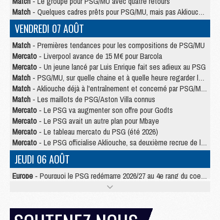
Match
- Le groupe pour PSG/MU avec quatre retours
Match
- Quelques cadres prêts pour PSG/MU, mais pas Akliouche ?
VENDREDI 07 AOÛT
Match
- Premières tendances pour les compositions de PSG/MU
Mercato
- Liverpool avance de 15 M€ pour Barcola
Mercato
- Un jeune lancé par Luis Enrique fait ses adieux au PSG
Match
- PSG/MU, sur quelle chaine et à quelle heure regarder le match ?
Match
- Akliouche déjà à l'entraînement et concerné par PSG/MU ?
Match
- Les maillots de PSG/Aston Villa connus
Mercato
- Le PSG va augmenter son offre pour Godts
Mercato
- Le PSG avait un autre plan pour Mbaye
Mercato
- Le tableau mercato du PSG (été 2026)
Mercato
- Le PSG officialise Akliouche, sa deuxième recrue de l’été
JEUDI 06 AOÛT
Europe
- Pourquoi le PSG redémarre 2026/27 au 4e rang du coefficient UEFA
Mercato
- Contrat de 7 ans et transfert record pour Diomandé loin du PSG
Club
- Du repos supplémentaire pour Hakimi
Match
- Aston Villa privé de sa recrue record face au PSG
Match
- Ndjantou après Majorque/PSG : « Je ne me mets pas de plafond »