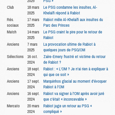
2025
PSG »
Club
18 mars
Le PSG condamne les insultes, Al-
2025
Khelaïfi répond à Rabiot
Rés.
17 mars
Rabiot mêle Al-Khelaïfi aux insultes du
sociaux
2025
Parc des Princes
Match
14 mars
Le PSG craint le pire pour le retour de
2025
Rabiot
Anciens
7 mars
La provocation ultime de Rabiot à
2025
quelques jours de PSG/OM
Sélections
16 oct.
Zaïre-Emery frustré et victime du retour
2024
de Rabiot ?
Anciens
18 sept.
Rabiot : « L'OM ? Je n'ai rien à expliquer à
2024
qui que ce soit »
Anciens
17 sept.
Marquinhos glacial au moment d'évoquer
2024
Rabiot à l'OM
Anciens
16 sept.
Rabiot va signer à l'OM après avoir juré
2024
que c'était « inconcevable »
Mercato
20 mars
Rabiot juge un retour au PSG «
2024
compliqué »