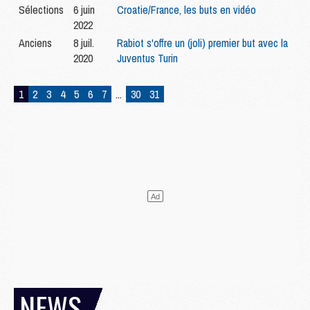
Sélections
6 juin
Croatie/France, les buts en vidéo
2022
Anciens
8 juil.
Rabiot s'offre un (joli) premier but avec la
2020
Juventus Turin
1
2
3
4
5
6
7
...
30
31
NEWS