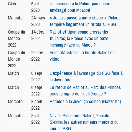
Club
6 juil.
Un scénario à la Rabiot pas encore
2023
envisagé pour Mbappé
Mercato
24 mars
« Je suis passé à autre chose », Rabiot
2023
tempère largement un retour au PSG
Coupe du
14 déc.
Rabiot et Upamecano pressentis
Monde
2022
titulaires, la France avec un onze
2022
inchangé face au Maroc ?
Coupe du
22 nov.
France/Australie, le but de Rabiot en
Monde
2022
video
2022
Match
6 sept.
L'expérience à l'avantage du PSG face à
2022
la Juventus
Match
6 sept.
Le retour de Rabiot au Parc des Princes
2022
sous le signe de l’indifférence ?
Mercato
9 août
Paredes à la Juve, ça coince (Gazzetta)
2022
Mercato
3 juil.
Navas, Pinamonti, Rabiot, Zaniolo,
2022
Skriniar, les autres rumeurs mercato du
jour au PSG