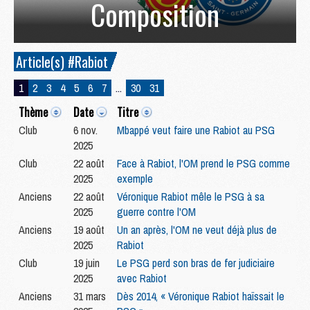
Composition
Article(s) #Rabiot
1
2
3
4
5
6
7
...
30
31
Thème
Date
Titre
Club
6 nov.
Mbappé veut faire une Rabiot au PSG
2025
Club
22 août
Face à Rabiot, l'OM prend le PSG comme
2025
exemple
Anciens
22 août
Véronique Rabiot mêle le PSG à sa
2025
guerre contre l'OM
Anciens
19 août
Un an après, l'OM ne veut déjà plus de
2025
Rabiot
Club
19 juin
Le PSG perd son bras de fer judiciaire
2025
avec Rabiot
Anciens
31 mars
Dès 2014, « Véronique Rabiot haïssait le