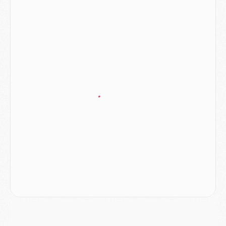
Europe
- Gros coup dur pour Aston Villa avant de croiser le PSG
DIMANCHE 02 AOÛT
Mercato
- Le transfert de Kolo Muani à la Juventus est officiel
Mercato
- [MAJ] Le PSG a fait une grosse offre à Parme pour Suzuki
Mercato
- Le PSG a envoyé une première offre pour Mika Godts
Club
- Après Pacho, d'autres retours en vue
Mercato
- Changement de dernière minute pour Kolo Muani
SAMEDI 01 AOÛT
Mercato
- L'agent de Mika Godts confirme un accord avec le PSG
Club
- Quels numéros de maillot pour Akliouche et Digne au PSG ?
Match
- Un hommage prévu lors de Brest/PSG
Mercato
- Le PSG et le Barça ont rendez-vous pour Ferran Torres
Mercato
- Guéla Doué dans les listes du PSG
Mercato
- Le transfert de Mika Godts au PSG en bonne voie
VENDREDI 31 JUILLET
Match
- Un diffuseur annoncé pour les deux premiers matchs amicaux du PSG
Mercato
- Le transfert d'Akliouche au PSG bouclé, le montant se précise