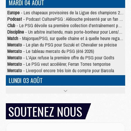
MARDI 04 AOÛT
Europe
- Les chapeaux provisoires de la Ligue des champions 2026/27
Podcast
- Podcast CulturePSG : Akliouche présenté par un fan de Monaco
Club
- Le PSG dévoile sa première collection d'entraînement pour 2026/2027
Discipline
- Un arbitre inattendu, mais porte-bonheur pour Lens/PSG
Match
- Majorque/PSG, sur quelle chaine et à quelle heure regarder le match ?
Mercato
- Le plan du PSG pour Suzuki et Chevalier se précise
Mercato
- Le tableau mercato du PSG (été 2026)
Mercato
- L'Ajax refuse la première offre du PSG pour Godts
Mercato
- Le PSG veut accélérer, Ferran Torres temporise
Mercato
- Liverpool encore très loin du compte pour Barcola
LUNDI 03 AOÛT
Match
- Podcast CulturePSG : Mercato (Godts, Suzuki, Akliouche, Barcola, etc)
Mercato
- L'Ajax attend bien plus de 45M pour Mika Godts
Club
- Quatre retours importants dans le groupe du PSG, et un plus discret
SOUTENEZ NOUS
Mercato
- Ayari file en Ligue 2
Club
- Le PSG s'associe avec un géant de la tech
Mercato
- Vu d'Italie, le transfert de Suzuki au PSG est bien engagé
Mercato
- Ferran Torres ne serait pas à vendre, mais...