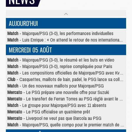
AUJOURD'HUI
Match
- Majorque/PSG (3-0), les performances individuelles
Match
- Luis Enrique : « On attend le retour de nos internationaux »
MERCREDI 05 AOÛT
Match
- Majorque/PSG (3-0), le résumé et les buts en video
Match
- Majorque/PSG (3-0), reprise compliquée pour Paris
Match
- Les compositions officielles de Majorque/PSG avec Kvara et de nombreux jeunes
Club
- Casquettes, maillots de bain, padel, le PSG lance sa collection été
Match
- Un des nouveaux maillots pour Majorque/PSG
Mercato
- Le PSG prépare une nouvelle offre pour Suzuki
Mercato
- Le transfert de Ferran Torres au PSG réglé avant le 12 août ?
Match
- Le groupe pour Majorque/PSG avec 11 absents
Mercato
- Le PSG officialise un quatrième prêt
Mercato
- Liverpool ne veut pas que Barcola au PSG
Match
- Majorque/PSG, quelle compo pour le premier match de la saison 2026/27 ?