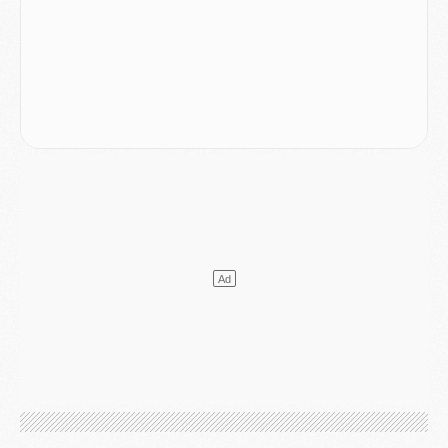
LUNDI 03 AOÛT
Match
- Podcast CulturePSG : Mercato (Godts, Suzuki, Akliouche, Barcola, etc)
Mercato
- L'Ajax attend bien plus de 45M pour Mika Godts
Club
- Quatre retours importants dans le groupe du PSG, et un plus discret
Mercato
- Ayari file en Ligue 2
Club
- Le PSG s'associe avec un géant de la tech
Mercato
- Vu d'Italie, le transfert de Suzuki au PSG est bien engagé
Mercato
- Ferran Torres ne serait pas à vendre, mais...
Europe
- Gros coup dur pour Aston Villa avant de croiser le PSG
DIMANCHE 02 AOÛT
Mercato
- Le transfert de Kolo Muani à la Juventus est officiel
Mercato
- [MAJ] Le PSG a fait une grosse offre à Parme pour Suzuki
Mercato
- Le PSG a envoyé une première offre pour Mika Godts
Club
- Après Pacho, d'autres retours en vue
Mercato
- Changement de dernière minute pour Kolo Muani
SAMEDI 01 AOÛT
Mercato
- L'agent de Mika Godts confirme un accord avec le PSG
Club
- Quels numéros de maillot pour Akliouche et Digne au PSG ?