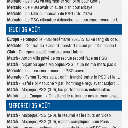
Mercato
- Le PSG va augmenter son offre pour Godts
Mercato
- Le PSG avait un autre plan pour Mbaye
Mercato
- Le tableau mercato du PSG (été 2026)
Mercato
- Le PSG officialise Akliouche, sa deuxième recrue de l’été
JEUDI 06 AOÛT
Europe
- Pourquoi le PSG redémarre 2026/27 au 4e rang du coefficient UEFA
Mercato
- Contrat de 7 ans et transfert record pour Diomandé loin du PSG
Club
- Du repos supplémentaire pour Hakimi
Match
- Aston Villa privé de sa recrue record face au PSG
Match
- Ndjantou après Majorque/PSG : « Je ne me mets pas de plafond »
Mercato
- La deuxième recrue du PSG arrive
Mercato
- Ferran Torres aurait enfin tranché entre le PSG et le Barça
Match
- Rafel Pol « touché » par l'hommage reçu avant Majorque/PSG
Match
- Majorque/PSG (3-0), les performances individuelles
Match
- Luis Enrique : « On attend le retour de nos internationaux »
MERCREDI 05 AOÛT
Match
- Majorque/PSG (3-0), le résumé et les buts en video
Match
- Majorque/PSG (3-0), reprise compliquée pour Paris
Match
- Les compositions officielles de Majorque/PSG avec Kvara et de nombreux jeunes