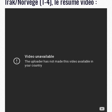
Irak/Norvège (1-4), le résumé video :