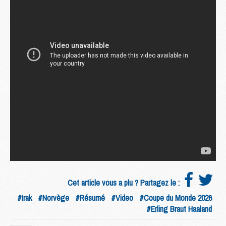
Cet article vous a plu ? Partagez le :
#Irak
#Norvège
#Résumé
#Video
#Coupe du Monde 2026
#Erling Braut Haaland