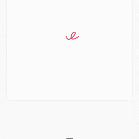
Mercato
- Le transfert de Ferran Torres au PSG réglé avant le 12 août ?
Match
- Le groupe pour Majorque/PSG avec 11 absents
Mercato
- Le PSG officialise un quatrième prêt
Mercato
- Liverpool ne veut pas que Barcola au PSG
Match
- Majorque/PSG, quelle compo pour le premier match de la saison 2026/27 ?
MARDI 04 AOÛT
Europe
- Les chapeaux provisoires de la Ligue des champions 2026/27
Podcast
- Podcast CulturePSG : Akliouche présenté par un fan de Monaco
Club
- Le PSG dévoile sa première collection d'entraînement pour 2026/2027
Discipline
- Un arbitre inattendu, mais porte-bonheur pour Lens/PSG
Match
- Majorque/PSG, sur quelle chaine et à quelle heure regarder le match ?
Mercato
- Le plan du PSG pour Suzuki et Chevalier se précise
Mercato
- L'Ajax refuse la première offre du PSG pour Godts
Mercato
- Le PSG veut accélérer, Ferran Torres temporise
Mercato
- Liverpool encore très loin du compte pour Barcola
LUNDI 03 AOÛT
Match
- Podcast CulturePSG : Mercato (Godts, Suzuki, Akliouche, Barcola, etc)
Mercato
- L'Ajax attend bien plus de 45M pour Mika Godts