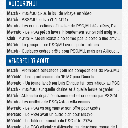
AUJOURD'HUI
Match
- PSG/MU (1-0), le but de Mbaye en video
Match
- PSG/MU, le live (1-1, MT1)
Match
- Les compositions officielles de PSG/MU dévoilées, Pacho titulaire
Mercato
- Le PSG prêt à investir lourdement sur Suzuki malgré Safonov et Chevalier
Club
- « J’irai », Medhi Benatia ne ferme pas la porte à une arrivée au PSG
Match
- Le groupe pour PSG/MU avec quatre retours
Match
- Quelques cadres prêts pour PSG/MU, mais pas Akliouche ?
VENDREDI 07 AOÛT
Match
- Premières tendances pour les compositions de PSG/MU
Mercato
- Liverpool avance de 15 M€ pour Barcola
Mercato
- Un jeune lancé par Luis Enrique fait ses adieux au PSG
Match
- PSG/MU, sur quelle chaine et à quelle heure regarder le match ?
Match
- Akliouche déjà à l'entraînement et concerné par PSG/MU ?
Match
- Les maillots de PSG/Aston Villa connus
Mercato
- Le PSG va augmenter son offre pour Godts
Mercato
- Le PSG avait un autre plan pour Mbaye
Mercato
- Le tableau mercato du PSG (été 2026)
Mercato
- Le PSG officialise Akliouche, sa deuxième recrue de l’été