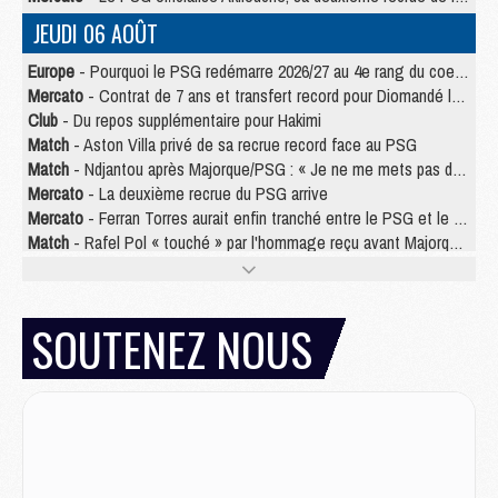
JEUDI 06 AOÛT
Europe
- Pourquoi le PSG redémarre 2026/27 au 4e rang du coefficient UEFA
Mercato
- Contrat de 7 ans et transfert record pour Diomandé loin du PSG
Club
- Du repos supplémentaire pour Hakimi
Match
- Aston Villa privé de sa recrue record face au PSG
Match
- Ndjantou après Majorque/PSG : « Je ne me mets pas de plafond »
Mercato
- La deuxième recrue du PSG arrive
Mercato
- Ferran Torres aurait enfin tranché entre le PSG et le Barça
Match
- Rafel Pol « touché » par l'hommage reçu avant Majorque/PSG
Match
- Majorque/PSG (3-0), les performances individuelles
Match
- Luis Enrique : « On attend le retour de nos internationaux »
MERCREDI 05 AOÛT
SOUTENEZ NOUS
Match
- Majorque/PSG (3-0), le résumé et les buts en video
Match
- Majorque/PSG (3-0), reprise compliquée pour Paris
Match
- Les compositions officielles de Majorque/PSG avec Kvara et de nombreux jeunes
Club
- Casquettes, maillots de bain, padel, le PSG lance sa collection été
Match
- Un des nouveaux maillots pour Majorque/PSG
Mercato
- Le PSG prépare une nouvelle offre pour Suzuki