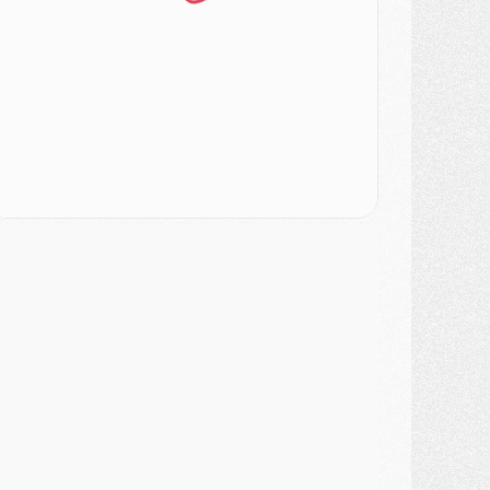
LUNDI 03 AOÛT
atch
- Podcast CulturePSG : Mercato (Godts, Suzuki, Akliouche, Barcola, etc)
ercato
- L'Ajax attend bien plus de 45M pour Mika Godts
lub
- Quatre retours importants dans le groupe du PSG, et un plus discret
ercato
- Ayari file en Ligue 2
lub
- Le PSG s'associe avec un géant de la tech
ercato
- Vu d'Italie, le transfert de Suzuki au PSG est bien engagé
ercato
- Ferran Torres ne serait pas à vendre, mais...
urope
- Gros coup dur pour Aston Villa avant de croiser le PSG
DIMANCHE 02 AOÛT
ercato
- Le transfert de Kolo Muani à la Juventus est officiel
ercato
- [MAJ] Le PSG a fait une grosse offre à Parme pour Suzuki
ercato
- Le PSG a envoyé une première offre pour Mika Godts
lub
- Après Pacho, d'autres retours en vue
ercato
- Changement de dernière minute pour Kolo Muani
SAMEDI 01 AOÛT
ercato
- L'agent de Mika Godts confirme un accord avec le PSG
lub
- Quels numéros de maillot pour Akliouche et Digne au PSG ?