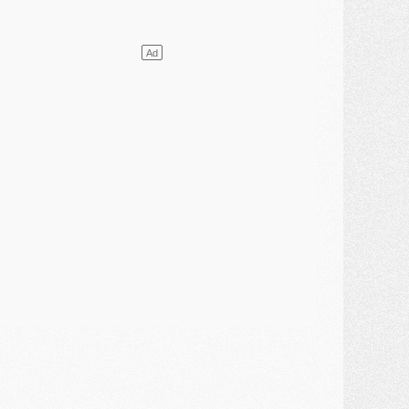
atch
- Un hommage prévu lors de Brest/PSG
ercato
- Le PSG et le Barça ont rendez-vous pour Ferran Torres
ercato
- Guéla Doué dans les listes du PSG
ercato
- Le transfert de Mika Godts au PSG en bonne voie
VENDREDI 31 JUILLET
atch
- Un diffuseur annoncé pour les deux premiers matchs amicaux du PSG
ercato
- Le transfert d'Akliouche au PSG bouclé, le montant se précise
lub
- Un retour majeur dans le groupe du PSG
lub
- [MAJ] Ndjantou et deux jeunes du PSG annoncés dans un tournoi U21
ercato
- L'étonnante piste Suzuki confirmée et onéreuse
JEUDI 30 JUILLET
élections
- Ancelotti fait le ménage au Brésil mais veut garder Marquinhos
ercato
- Le statu quo du milieu du PSG se précise
lub
- Le PSG plutôt que la FIFA pour Al-Khelaïfi, poussé par l'UEFA ?
ercato
- Le PSG presserait Ferran Torres de se décider, deux pistes de secours
lub
- Déguisements, shopping, double scouting, Luis Campos dévoile ses méthodes
ercato
- Kroupi retiré du mercato
ercato
- Enfin une avancée dans le transfert d'Akliouche