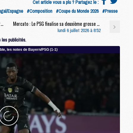
Cet article vous a plu ? Partagez le :
M
ugal/Espagne
#Composition
#Coupe du Monde 2026
#Presse
M
M
Coupe du monde 2026 : Portugal/Espagne, sur quelle chaîne et à quelle heure regarder le match ?
Mercato : Le PSG finalise sa deuxième grosse vente
M
lundi 6 juillet 2026 à 8:52
les publicités.
M
M
C
C
M
S
M
C
M
C
M
M