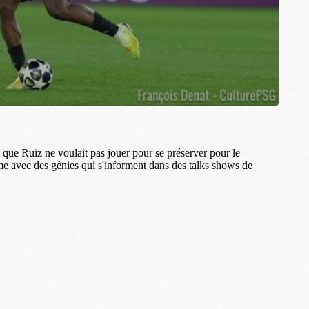
M
M
M
M
M
M
M
M
C
M
M
F
C
M