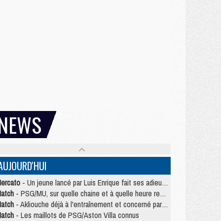
NEWS
AUJOURD'HUI
ercato
- Un jeune lancé par Luis Enrique fait ses adieux au PSG
atch
- PSG/MU, sur quelle chaine et à quelle heure regarder le match ?
atch
- Akliouche déjà à l'entraînement et concerné par PSG/MU ?
atch
- Les maillots de PSG/Aston Villa connus