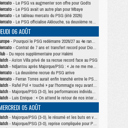
ercato
- Le PSG va augmenter son offre pour Godts
ercato
- Le PSG avait un autre plan pour Mbaye
ercato
- Le tableau mercato du PSG (été 2026)
ercato
- Le PSG officialise Akliouche, sa deuxième recrue de l’été
JEUDI 06 AOÛT
urope
- Pourquoi le PSG redémarre 2026/27 au 4e rang du coefficient UEFA
ercato
- Contrat de 7 ans et transfert record pour Diomandé loin du PSG
lub
- Du repos supplémentaire pour Hakimi
atch
- Aston Villa privé de sa recrue record face au PSG
atch
- Ndjantou après Majorque/PSG : « Je ne me mets pas de plafond »
ercato
- La deuxième recrue du PSG arrive
ercato
- Ferran Torres aurait enfin tranché entre le PSG et le Barça
atch
- Rafel Pol « touché » par l'hommage reçu avant Majorque/PSG
atch
- Majorque/PSG (3-0), les performances individuelles
atch
- Luis Enrique : « On attend le retour de nos internationaux »
MERCREDI 05 AOÛT
atch
- Majorque/PSG (3-0), le résumé et les buts en video
atch
- Majorque/PSG (3-0), reprise compliquée pour Paris