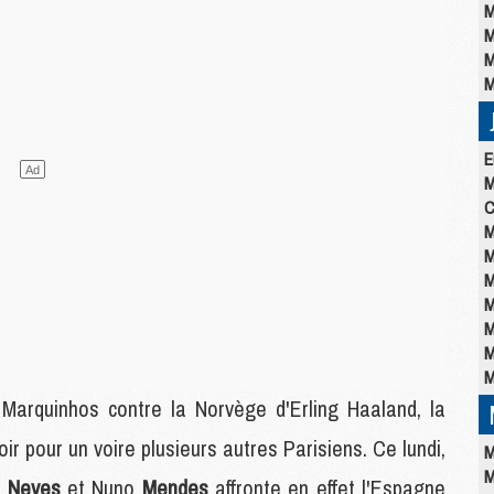
M
M
M
M
E
M
C
M
M
M
M
M
M
M
 Marquinhos contre la Norvège d'Erling Haaland, la
r pour un voire plusieurs autres Parisiens. Ce lundi,
M
M
o
Neves
et Nuno
Mendes
affronte en effet l'Espagne