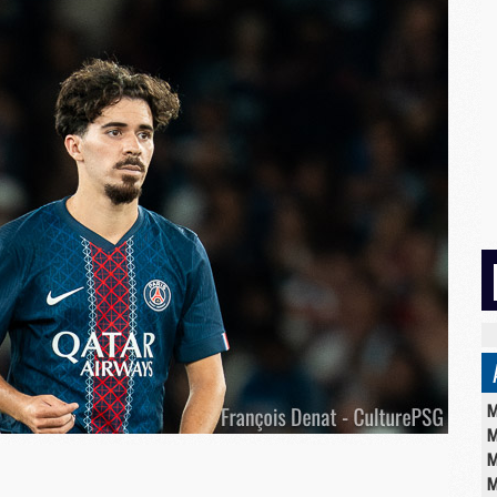
M
M
M
M