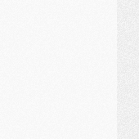
MERCREDI 29 JUILLET
ercato
- Ferran Torres priorité du PSG, mais ouvert à tout
ercato
- Première offre de Liverpool en approche pour Barcola
ercato
- Le montant du transfert de Kolo Muani se précise, la formule aussi
ercato
- Kolo Muani attendu en Italie, son transfert débloqué
ercato
- Monaco a encore repoussé une offre du PSG pour Akliouche
ercato
- Liverpool presque d'accord avec Barcola, le PSG pas du tout
ercato
- Moment décisif pour le transfert de Kolo Muani
MARDI 28 JUILLET
ercato
- Des intermédiaires ont tenté de relancer Diomande au PSG
lub
- Au moins neuf jeunes conviés à l'entraînement des pros
ercato
- Une partie du communiqué du PSG sur Diomande expliquée
ercato
- Barcola futur plus gros transfert de l'été ?
ormation
- Retour sur la saison des U17 du PSG en 7 chiffres clés
lub
- Le PSG connaît ses premiers matches de septembre
ercato
- Un troisième prêt bouclé par le PSG
LUNDI 27 JUILLET