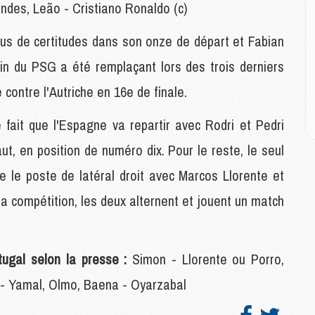
ndes, Leão - Cristiano Ronaldo (c)
M
lus de certitudes dans son onze de départ et Fabian
M
C
rain du PSG a été remplaçant lors des trois derniers
M
contre l'Autriche en 16e de finale.
C
M
 fait que l'Espagne va repartir avec Rodri et Pedri
M
E
ut, en position de numéro dix. Pour le reste, le seul
 le poste de latéral droit avec Marcos Llorente et
M
a compétition, les deux alternent et jouent un match
M
M
C
M
ugal selon la presse :
Simon - Llorente ou Porro,
ri - Yamal, Olmo, Baena - Oyarzabal
M
C