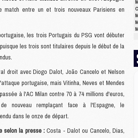
M
le match entre un et trois nouveaux Parisiens en
C
M
M
M
portugaise, les trois Portugais du PSG vont débuter
M
M
isque les trois sont titulaires depuis le début de la
M
M
ndus.
éral droit avec Diogo Dalot, João Cancelo et Nelson
E
l'attaque portugaise, mais Vitinha, Neves et Mendes
P
C
 passée à l'AC Milan contre 70 à 74 millions d'euros,
D
de nouveau remplaçant face à l'Espagne, le
M
M
tendu dans le onze de départ.
M
M
e selon la presse :
Costa - Dalot ou Cancelo, Dias,
M