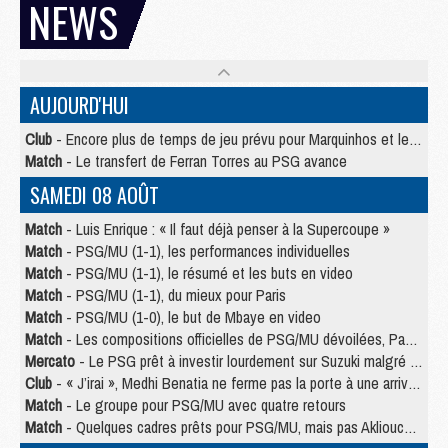
NEWS
AUJOURD'HUI
Club
- Encore plus de temps de jeu prévu pour Marquinhos et les Portugais en Supercoupe
Match
- Le transfert de Ferran Torres au PSG avance
SAMEDI 08 AOÛT
Match
- Luis Enrique : « Il faut déjà penser à la Supercoupe »
Match
- PSG/MU (1-1), les performances individuelles
Match
- PSG/MU (1-1), le résumé et les buts en video
Match
- PSG/MU (1-1), du mieux pour Paris
Match
- PSG/MU (1-0), le but de Mbaye en video
Match
- Les compositions officielles de PSG/MU dévoilées, Pacho titulaire
Mercato
- Le PSG prêt à investir lourdement sur Suzuki malgré Safonov et Chevalier
Club
- « J’irai », Medhi Benatia ne ferme pas la porte à une arrivée au PSG
Match
- Le groupe pour PSG/MU avec quatre retours
Match
- Quelques cadres prêts pour PSG/MU, mais pas Akliouche ?