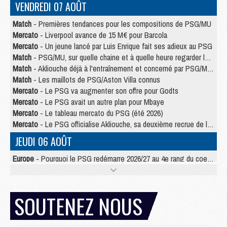
VENDREDI 07 AOÛT
Match
- Premières tendances pour les compositions de PSG/MU
Mercato
- Liverpool avance de 15 M€ pour Barcola
Mercato
- Un jeune lancé par Luis Enrique fait ses adieux au PSG
Match
- PSG/MU, sur quelle chaine et à quelle heure regarder le match ?
Match
- Akliouche déjà à l'entraînement et concerné par PSG/MU ?
Match
- Les maillots de PSG/Aston Villa connus
Mercato
- Le PSG va augmenter son offre pour Godts
Mercato
- Le PSG avait un autre plan pour Mbaye
Mercato
- Le tableau mercato du PSG (été 2026)
Mercato
- Le PSG officialise Akliouche, sa deuxième recrue de l’été
JEUDI 06 AOÛT
Europe
- Pourquoi le PSG redémarre 2026/27 au 4e rang du coefficient UEFA
Mercato
- Contrat de 7 ans et transfert record pour Diomandé loin du PSG
Club
- Du repos supplémentaire pour Hakimi
Match
- Aston Villa privé de sa recrue record face au PSG
SOUTENEZ NOUS
Match
- Ndjantou après Majorque/PSG : « Je ne me mets pas de plafond »
Mercato
- La deuxième recrue du PSG arrive
Mercato
- Ferran Torres aurait enfin tranché entre le PSG et le Barça