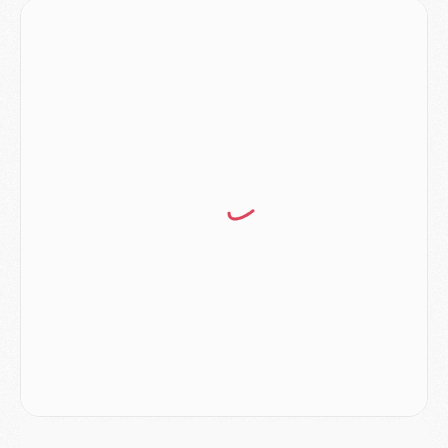
Match
- Rafel Pol « touché » par l'hommage reçu avant Majorque/PSG
Match
- Majorque/PSG (3-0), les performances individuelles
Match
- Luis Enrique : « On attend le retour de nos internationaux »
MERCREDI 05 AOÛT
Match
- Majorque/PSG (3-0), le résumé et les buts en video
Match
- Majorque/PSG (3-0), reprise compliquée pour Paris
Match
- Les compositions officielles de Majorque/PSG avec Kvara et de nombreux jeunes
Club
- Casquettes, maillots de bain, padel, le PSG lance sa collection été
Match
- Un des nouveaux maillots pour Majorque/PSG
Mercato
- Le PSG prépare une nouvelle offre pour Suzuki
Mercato
- Le transfert de Ferran Torres au PSG réglé avant le 12 août ?
Match
- Le groupe pour Majorque/PSG avec 11 absents
Mercato
- Le PSG officialise un quatrième prêt
Mercato
- Liverpool ne veut pas que Barcola au PSG
Match
- Majorque/PSG, quelle compo pour le premier match de la saison 2026/27 ?
MARDI 04 AOÛT
Europe
- Les chapeaux provisoires de la Ligue des champions 2026/27
Podcast
- Podcast CulturePSG : Akliouche présenté par un fan de Monaco