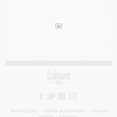
Club
- Le PSG dévoile sa première collection d'entraînement pour 2026/2027
Discipline
- Un arbitre inattendu, mais porte-bonheur pour Lens/PSG
Match
- Majorque/PSG, sur quelle chaine et à quelle heure regarder le match ?
Mercato
- Le plan du PSG pour Suzuki et Chevalier se précise
Mercato
- L'Ajax refuse la première offre du PSG pour Godts
Mercato
- Le PSG veut accélérer, Ferran Torres temporise
Mercato
- Liverpool encore très loin du compte pour Barcola
LUNDI 03 AOÛT
Match
- Podcast CulturePSG : Mercato (Godts, Suzuki, Akliouche, Barcola, etc)
Mercato
- L'Ajax attend bien plus de 45M pour Mika Godts
Club
- Quatre retours importants dans le groupe du PSG, et un plus discret
Mercato
- Ayari file en Ligue 2
Club
- Le PSG s'associe avec un géant de la tech
Mercato
- Vu d'Italie, le transfert de Suzuki au PSG est bien engagé
Mercato
- Ferran Torres ne serait pas à vendre, mais...
Europe
- Gros coup dur pour Aston Villa avant de croiser le PSG
DIMANCHE 02 AOÛT
Mentions légales
-
Politique de confidentialité
-
Équipe de
Mercato
- Le transfert de Kolo Muani à la Juventus est officiel
rédaction
-
Partenaires