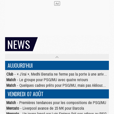
NEWS
AUJOURD'HUI
Club
- « J’irai », Medhi Benatia ne ferme pas la porte à une arrivée au PSG
Match
- Le groupe pour PSG/MU avec quatre retours
Match
- Quelques cadres prêts pour PSG/MU, mais pas Akliouche ?
VENDREDI 07 AOÛT
Match
- Premières tendances pour les compositions de PSG/MU
Mercato
- Liverpool avance de 15 M€ pour Barcola
Mercato
- Un jeune lancé par Luis Enrique fait ses adieux au PSG