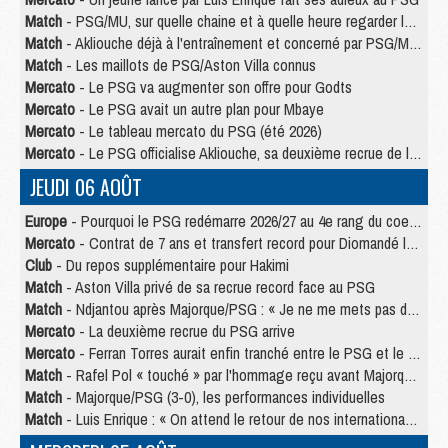
Match
- PSG/MU, sur quelle chaine et à quelle heure regarder le match ?
Match
- Akliouche déjà à l'entraînement et concerné par PSG/MU ?
Match
- Les maillots de PSG/Aston Villa connus
Mercato
- Le PSG va augmenter son offre pour Godts
Mercato
- Le PSG avait un autre plan pour Mbaye
Mercato
- Le tableau mercato du PSG (été 2026)
Mercato
- Le PSG officialise Akliouche, sa deuxième recrue de l’été
JEUDI 06 AOÛT
Europe
- Pourquoi le PSG redémarre 2026/27 au 4e rang du coefficient UEFA
Mercato
- Contrat de 7 ans et transfert record pour Diomandé loin du PSG
Club
- Du repos supplémentaire pour Hakimi
Match
- Aston Villa privé de sa recrue record face au PSG
Match
- Ndjantou après Majorque/PSG : « Je ne me mets pas de plafond »
Mercato
- La deuxième recrue du PSG arrive
Mercato
- Ferran Torres aurait enfin tranché entre le PSG et le Barça
Match
- Rafel Pol « touché » par l'hommage reçu avant Majorque/PSG
Match
- Majorque/PSG (3-0), les performances individuelles
Match
- Luis Enrique : « On attend le retour de nos internationaux »