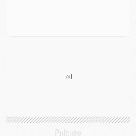
Mercato
- L'Ajax refuse la première offre du PSG pour Godts
Mercato
- Le PSG veut accélérer, Ferran Torres temporise
Mercato
- Liverpool encore très loin du compte pour Barcola
LUNDI 03 AOÛT
Match
- Podcast CulturePSG : Mercato (Godts, Suzuki, Akliouche, Barcola, etc)
Mercato
- L'Ajax attend bien plus de 45M pour Mika Godts
Club
- Quatre retours importants dans le groupe du PSG, et un plus discret
Mercato
- Ayari file en Ligue 2
Club
- Le PSG s'associe avec un géant de la tech
Mercato
- Vu d'Italie, le transfert de Suzuki au PSG est bien engagé
Mercato
- Ferran Torres ne serait pas à vendre, mais...
Europe
- Gros coup dur pour Aston Villa avant de croiser le PSG
DIMANCHE 02 AOÛT
Mercato
- Le transfert de Kolo Muani à la Juventus est officiel
Mercato
- [MAJ] Le PSG a fait une grosse offre à Parme pour Suzuki
Mercato
- Le PSG a envoyé une première offre pour Mika Godts
Club
- Après Pacho, d'autres retours en vue
Mercato
- Changement de dernière minute pour Kolo Muani