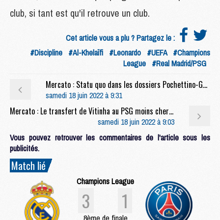
club, si tant est qu'il retrouve un club.
Cet article vous a plu ? Partagez le :
#Discipline
#Al-Khelaïfi
#Leonardo
#UEFA
#Champions
League
#Real Madrid/PSG
Mercato : Statu quo dans les dossiers Pochettino-Galtier (L'E)
samedi 18 juin 2022 à 9:31
Mercato : Le transfert de Vitinha au PSG moins cher qu'annoncé et dès ce week-end ?
samedi 18 juin 2022 à 9:03
Vous pouvez retrouver les commentaires de l'article sous les
publicités.
Match lié
Champions League
3
1
8ème de finale