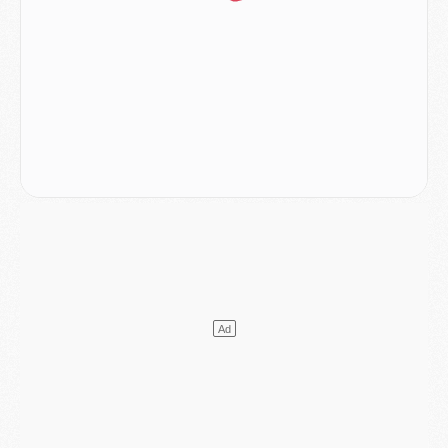
LUNDI 03 AOÛT
Match
- Podcast CulturePSG : Mercato (Godts, Suzuki, Akliouche, Barcola, etc)
Mercato
- L'Ajax attend bien plus de 45M pour Mika Godts
Club
- Quatre retours importants dans le groupe du PSG, et un plus discret
Mercato
- Ayari file en Ligue 2
Club
- Le PSG s'associe avec un géant de la tech
Mercato
- Vu d'Italie, le transfert de Suzuki au PSG est bien engagé
Mercato
- Ferran Torres ne serait pas à vendre, mais...
Europe
- Gros coup dur pour Aston Villa avant de croiser le PSG
DIMANCHE 02 AOÛT
Mercato
- Le transfert de Kolo Muani à la Juventus est officiel
Mercato
- [MAJ] Le PSG a fait une grosse offre à Parme pour Suzuki
Mercato
- Le PSG a envoyé une première offre pour Mika Godts
Club
- Après Pacho, d'autres retours en vue
Mercato
- Changement de dernière minute pour Kolo Muani
SAMEDI 01 AOÛT
Mercato
- L'agent de Mika Godts confirme un accord avec le PSG
Club
- Quels numéros de maillot pour Akliouche et Digne au PSG ?