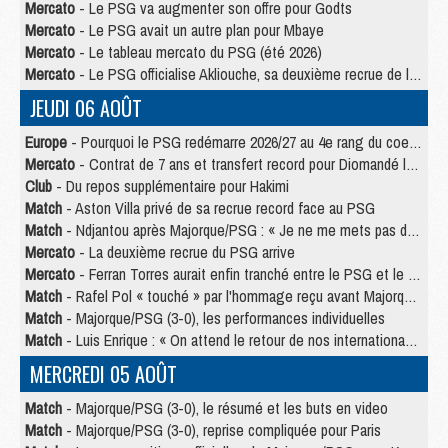
Mercato
- Le PSG va augmenter son offre pour Godts
Mercato
- Le PSG avait un autre plan pour Mbaye
Mercato
- Le tableau mercato du PSG (été 2026)
Mercato
- Le PSG officialise Akliouche, sa deuxième recrue de l’été
JEUDI 06 AOÛT
Europe
- Pourquoi le PSG redémarre 2026/27 au 4e rang du coefficient UEFA
Mercato
- Contrat de 7 ans et transfert record pour Diomandé loin du PSG
Club
- Du repos supplémentaire pour Hakimi
Match
- Aston Villa privé de sa recrue record face au PSG
Match
- Ndjantou après Majorque/PSG : « Je ne me mets pas de plafond »
Mercato
- La deuxième recrue du PSG arrive
Mercato
- Ferran Torres aurait enfin tranché entre le PSG et le Barça
Match
- Rafel Pol « touché » par l'hommage reçu avant Majorque/PSG
Match
- Majorque/PSG (3-0), les performances individuelles
Match
- Luis Enrique : « On attend le retour de nos internationaux »
MERCREDI 05 AOÛT
Match
- Majorque/PSG (3-0), le résumé et les buts en video
Match
- Majorque/PSG (3-0), reprise compliquée pour Paris