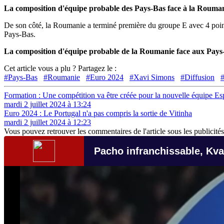
La composition d'équipe probable des Pays-Bas face à la Rouma
De son côté, la Roumanie a terminé première du groupe E avec 4 poin
Pays-Bas.
La composition d'équipe probable de la Roumanie face aux Pays
Cet article vous a plu ? Partagez le :
#Pays-Bas
#Roumanie
#Euro 2024
#Xavi Simons
#Diffusion
Formation : Une compétition va être créée pour la nouvelle équipe E
mardi 2 juillet 2024 à 13:24
Euro 2024 : Le Portugal n'a pas compris la sortie de Vitinha
mardi 2 juillet 2024 à 12:23
Vous pouvez retrouver les commentaires de l'article sous les publicités