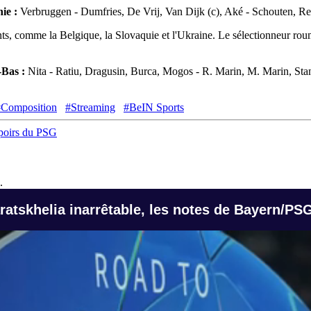
nie :
Verbruggen - Dumfries, De Vrij, Van Dijk (c), Aké - Schouten, R
ts, comme la Belgique, la Slovaquie et l'Ukraine. Le sélectionneur rou
-Bas :
Nita - Ratiu, Dragusin, Burca, Mogos - R. Marin, M. Marin, Sta
#Composition
#Streaming
#BeIN Sports
spoirs du PSG
.