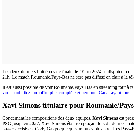
Les deux derniers huitièmes de finale de l'Euro 2024 se disputent ce 
21h. Le match Roumanie/Pays-Bas ne sera pas diffusé en clair à la télé
Il est aussi possible de voir Roumanie/Pays-Bas en streaming tout à fait 
vous souhaitez une offre plus complète et pérenne, Canal ayant tous 
Xavi Simons titulaire pour Roumanie/Pays
Concernant les compositions des deux équipes,
Xavi Simons
est pres
PSG jusqu'en 2027, Xavi Simons était remplaçant lors du dernier match
passer décisive à Cody Gakpo quelques minutes plus tard. Les Pays-Ba