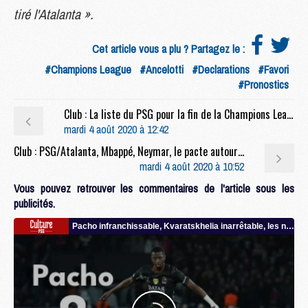
tiré l'Atalanta ».
Cet article vous a plu ? Partagez le :
#Champions League
#Ancelotti
#Declarations
#Favori
#Pronostics
Club : La liste du PSG pour la fin de la Champions League officialisée
mardi 4 août 2020 à 12:42
Club : PSG/Atalanta, Mbappé, Neymar, le pacte autour de la Champions League, etc : Verratti se confie
mardi 4 août 2020 à 10:52
Vous pouvez retrouver les commentaires de l'article sous les
publicités.