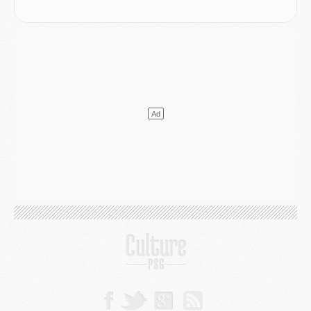
MARDI 04 AOÛT
Europe
- Les chapeaux provisoires de la Ligue des champions 2026/27
Podcast
- Podcast CulturePSG : Akliouche présenté par un fan de Monaco
Club
- Le PSG dévoile sa première collection d'entraînement pour 2026/2027
Discipline
- Un arbitre inattendu, mais porte-bonheur pour Lens/PSG
Match
- Majorque/PSG, sur quelle chaine et à quelle heure regarder le match ?
Mercato
- Le plan du PSG pour Suzuki et Chevalier se précise
Mercato
- L'Ajax refuse la première offre du PSG pour Godts
Mercato
- Le PSG veut accélérer, Ferran Torres temporise
Mercato
- Liverpool encore très loin du compte pour Barcola
LUNDI 03 AOÛT
Match
- Podcast CulturePSG : Mercato (Godts, Suzuki, Akliouche, Barcola, etc)
Mercato
- L'Ajax attend bien plus de 45M pour Mika Godts
Club
- Quatre retours importants dans le groupe du PSG, et un plus discret
Mercato
- Ayari file en Ligue 2
Club
- Le PSG s'associe avec un géant de la tech
Mercato
- Vu d'Italie, le transfert de Suzuki au PSG est bien engagé
Mercato
- Ferran Torres ne serait pas à vendre, mais...
Europe
- Gros coup dur pour Aston Villa avant de croiser le PSG