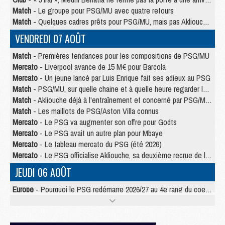
Match
- Le groupe pour PSG/MU avec quatre retours
Match
- Quelques cadres prêts pour PSG/MU, mais pas Akliouche ?
VENDREDI 07 AOÛT
Match
- Premières tendances pour les compositions de PSG/MU
Mercato
- Liverpool avance de 15 M€ pour Barcola
Mercato
- Un jeune lancé par Luis Enrique fait ses adieux au PSG
Match
- PSG/MU, sur quelle chaine et à quelle heure regarder le match ?
Match
- Akliouche déjà à l'entraînement et concerné par PSG/MU ?
Match
- Les maillots de PSG/Aston Villa connus
Mercato
- Le PSG va augmenter son offre pour Godts
Mercato
- Le PSG avait un autre plan pour Mbaye
Mercato
- Le tableau mercato du PSG (été 2026)
Mercato
- Le PSG officialise Akliouche, sa deuxième recrue de l’été
JEUDI 06 AOÛT
Europe
- Pourquoi le PSG redémarre 2026/27 au 4e rang du coefficient UEFA
Mercato
- Contrat de 7 ans et transfert record pour Diomandé loin du PSG
Club
- Du repos supplémentaire pour Hakimi
Match
- Aston Villa privé de sa recrue record face au PSG