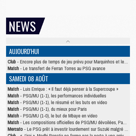
NEWS
AUJOURD'HUI
Club
- Encore plus de temps de jeu prévu pour Marquinhos et les Portugais en Supercoupe
Match
- Le transfert de Ferran Torres au PSG avance
SAMEDI 08 AOÛT
Match
- Luis Enrique : « Il faut déjà penser à la Supercoupe »
Match
- PSG/MU (1-1), les performances individuelles
Match
- PSG/MU (1-1), le résumé et les buts en video
Match
- PSG/MU (1-1), du mieux pour Paris
Match
- PSG/MU (1-0), le but de Mbaye en video
Match
- Les compositions officielles de PSG/MU dévoilées, Pacho titulaire
Mercato
- Le PSG prêt à investir lourdement sur Suzuki malgré Safonov et Chevalier
Club
- « J’irai », Medhi Benatia ne ferme pas la porte à une arrivée au PSG