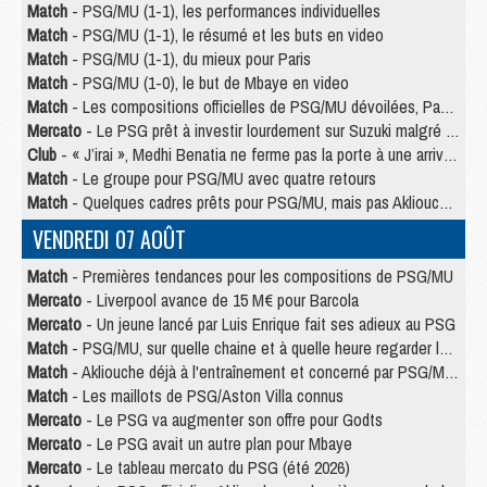
Match
- PSG/MU (1-1), les performances individuelles
Match
- PSG/MU (1-1), le résumé et les buts en video
Match
- PSG/MU (1-1), du mieux pour Paris
Match
- PSG/MU (1-0), le but de Mbaye en video
Match
- Les compositions officielles de PSG/MU dévoilées, Pacho titulaire
Mercato
- Le PSG prêt à investir lourdement sur Suzuki malgré Safonov et Chevalier
Club
- « J’irai », Medhi Benatia ne ferme pas la porte à une arrivée au PSG
Match
- Le groupe pour PSG/MU avec quatre retours
Match
- Quelques cadres prêts pour PSG/MU, mais pas Akliouche ?
VENDREDI 07 AOÛT
Match
- Premières tendances pour les compositions de PSG/MU
Mercato
- Liverpool avance de 15 M€ pour Barcola
Mercato
- Un jeune lancé par Luis Enrique fait ses adieux au PSG
Match
- PSG/MU, sur quelle chaine et à quelle heure regarder le match ?
Match
- Akliouche déjà à l'entraînement et concerné par PSG/MU ?
Match
- Les maillots de PSG/Aston Villa connus
Mercato
- Le PSG va augmenter son offre pour Godts
Mercato
- Le PSG avait un autre plan pour Mbaye
Mercato
- Le tableau mercato du PSG (été 2026)