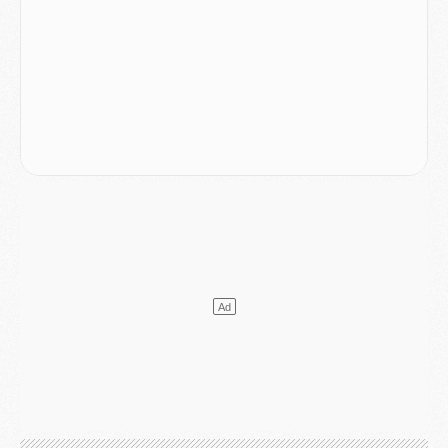
Mercato
- Le PSG prépare une nouvelle offre pour Suzuki
Mercato
- Le transfert de Ferran Torres au PSG réglé avant le 12 août ?
Match
- Le groupe pour Majorque/PSG avec 11 absents
Mercato
- Le PSG officialise un quatrième prêt
Mercato
- Liverpool ne veut pas que Barcola au PSG
Match
- Majorque/PSG, quelle compo pour le premier match de la saison 2026/27 ?
MARDI 04 AOÛT
Europe
- Les chapeaux provisoires de la Ligue des champions 2026/27
Podcast
- Podcast CulturePSG : Akliouche présenté par un fan de Monaco
Club
- Le PSG dévoile sa première collection d'entraînement pour 2026/2027
Discipline
- Un arbitre inattendu, mais porte-bonheur pour Lens/PSG
Match
- Majorque/PSG, sur quelle chaine et à quelle heure regarder le match ?
Mercato
- Le plan du PSG pour Suzuki et Chevalier se précise
Mercato
- L'Ajax refuse la première offre du PSG pour Godts
Mercato
- Le PSG veut accélérer, Ferran Torres temporise
Mercato
- Liverpool encore très loin du compte pour Barcola
LUNDI 03 AOÛT
Match
- Podcast CulturePSG : Mercato (Godts, Suzuki, Akliouche, Barcola, etc)
Mercato
- L'Ajax attend bien plus de 45M pour Mika Godts