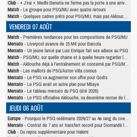
Club
- « J’irai », Medhi Benatia ne ferme pas la porte à une arrivée au PSG
Match
- Le groupe pour PSG/MU avec quatre retours
Match
- Quelques cadres prêts pour PSG/MU, mais pas Akliouche ?
VENDREDI 07 AOÛT
Match
- Premières tendances pour les compositions de PSG/MU
Mercato
- Liverpool avance de 15 M€ pour Barcola
Mercato
- Un jeune lancé par Luis Enrique fait ses adieux au PSG
Match
- PSG/MU, sur quelle chaine et à quelle heure regarder le match ?
Match
- Akliouche déjà à l'entraînement et concerné par PSG/MU ?
Match
- Les maillots de PSG/Aston Villa connus
Mercato
- Le PSG va augmenter son offre pour Godts
Mercato
- Le PSG avait un autre plan pour Mbaye
Mercato
- Le tableau mercato du PSG (été 2026)
Mercato
- Le PSG officialise Akliouche, sa deuxième recrue de l’été
JEUDI 06 AOÛT
Europe
- Pourquoi le PSG redémarre 2026/27 au 4e rang du coefficient UEFA
Mercato
- Contrat de 7 ans et transfert record pour Diomandé loin du PSG
Club
- Du repos supplémentaire pour Hakimi