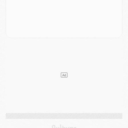
MARDI 04 AOÛT
Europe
- Les chapeaux provisoires de la Ligue des champions 2026/27
Podcast
- Podcast CulturePSG : Akliouche présenté par un fan de Monaco
Club
- Le PSG dévoile sa première collection d'entraînement pour 2026/2027
Discipline
- Un arbitre inattendu, mais porte-bonheur pour Lens/PSG
Match
- Majorque/PSG, sur quelle chaine et à quelle heure regarder le match ?
Mercato
- Le plan du PSG pour Suzuki et Chevalier se précise
Mercato
- L'Ajax refuse la première offre du PSG pour Godts
Mercato
- Le PSG veut accélérer, Ferran Torres temporise
Mercato
- Liverpool encore très loin du compte pour Barcola
LUNDI 03 AOÛT
Match
- Podcast CulturePSG : Mercato (Godts, Suzuki, Akliouche, Barcola, etc)
Mercato
- L'Ajax attend bien plus de 45M pour Mika Godts
Club
- Quatre retours importants dans le groupe du PSG, et un plus discret
Mercato
- Ayari file en Ligue 2
Club
- Le PSG s'associe avec un géant de la tech
Mercato
- Vu d'Italie, le transfert de Suzuki au PSG est bien engagé
Mercato
- Ferran Torres ne serait pas à vendre, mais...
Europe
- Gros coup dur pour Aston Villa avant de croiser le PSG