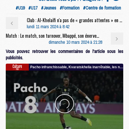
#U19
#U17
#Jeunes
#Formation
#Centre de formation
Club : Al-Khelaïfi n'a pas de « grandes attentes » en Champions League cette saison
lundi 11 mars 2024 à 8:42
Match : Le match, son turnover, Mbappé, son énervement, etc, la conf' complète de Luis Enrique après PSG/Reims (2-2)
dimanche 10 mars 2024 à 21:28
Vous pouvez retrouver les commentaires de l'article sous les
publicités.