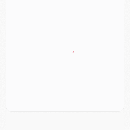
Match
- Majorque/PSG (3-0), le résumé et les buts en video
Match
- Majorque/PSG (3-0), reprise compliquée pour Paris
Match
- Les compositions officielles de Majorque/PSG avec Kvara et de nombreux jeunes
Club
- Casquettes, maillots de bain, padel, le PSG lance sa collection été
Match
- Un des nouveaux maillots pour Majorque/PSG
Mercato
- Le PSG prépare une nouvelle offre pour Suzuki
Mercato
- Le transfert de Ferran Torres au PSG réglé avant le 12 août ?
Match
- Le groupe pour Majorque/PSG avec 11 absents
Mercato
- Le PSG officialise un quatrième prêt
Mercato
- Liverpool ne veut pas que Barcola au PSG
Match
- Majorque/PSG, quelle compo pour le premier match de la saison 2026/27 ?
MARDI 04 AOÛT
Europe
- Les chapeaux provisoires de la Ligue des champions 2026/27
Podcast
- Podcast CulturePSG : Akliouche présenté par un fan de Monaco
Club
- Le PSG dévoile sa première collection d'entraînement pour 2026/2027
Discipline
- Un arbitre inattendu, mais porte-bonheur pour Lens/PSG
Match
- Majorque/PSG, sur quelle chaine et à quelle heure regarder le match ?
Mercato
- Le plan du PSG pour Suzuki et Chevalier se précise
Mercato
- L'Ajax refuse la première offre du PSG pour Godts