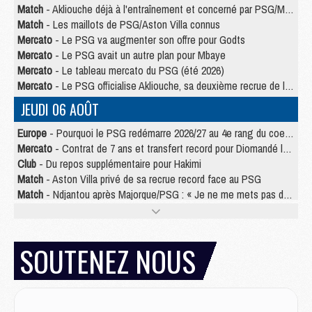
Match
- Akliouche déjà à l'entraînement et concerné par PSG/MU ?
Match
- Les maillots de PSG/Aston Villa connus
Mercato
- Le PSG va augmenter son offre pour Godts
Mercato
- Le PSG avait un autre plan pour Mbaye
Mercato
- Le tableau mercato du PSG (été 2026)
Mercato
- Le PSG officialise Akliouche, sa deuxième recrue de l’été
JEUDI 06 AOÛT
Europe
- Pourquoi le PSG redémarre 2026/27 au 4e rang du coefficient UEFA
Mercato
- Contrat de 7 ans et transfert record pour Diomandé loin du PSG
Club
- Du repos supplémentaire pour Hakimi
Match
- Aston Villa privé de sa recrue record face au PSG
Match
- Ndjantou après Majorque/PSG : « Je ne me mets pas de plafond »
Mercato
- La deuxième recrue du PSG arrive
Mercato
- Ferran Torres aurait enfin tranché entre le PSG et le Barça
Match
- Rafel Pol « touché » par l'hommage reçu avant Majorque/PSG
SOUTENEZ NOUS
Match
- Majorque/PSG (3-0), les performances individuelles
Match
- Luis Enrique : « On attend le retour de nos internationaux »
MERCREDI 05 AOÛT