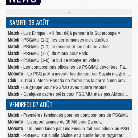
SAMEDI 08 AOÛT
Match
- Luis Enrique : « Il faut déjà penser à la Supercoupe »
Match
- PSG/MU (1-1), les performances individuelles
Match
- PSG/MU (1-1), le résumé et les buts en video
Match
- PSG/MU (1-1), du mieux pour Paris
Match
- PSG/MU (1-0), le but de Mbaye en video
Match
- Les compositions officielles de PSG/MU dévoilées, Pacho titulaire
Mercato
- Le PSG prêt à investir lourdement sur Suzuki malgré Safonov et Chevalier
Club
- « J’irai », Medhi Benatia ne ferme pas la porte à une arrivée au PSG
Match
- Le groupe pour PSG/MU avec quatre retours
Match
- Quelques cadres prêts pour PSG/MU, mais pas Akliouche ?
VENDREDI 07 AOÛT
Match
- Premières tendances pour les compositions de PSG/MU
Mercato
- Liverpool avance de 15 M€ pour Barcola
Mercato
- Un jeune lancé par Luis Enrique fait ses adieux au PSG
Match
- PSG/MU, sur quelle chaine et à quelle heure regarder le match ?