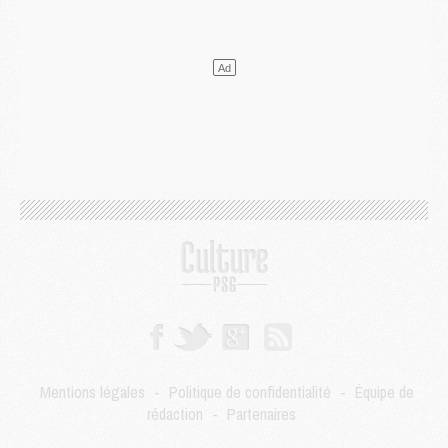
Mercato
- Le PSG veut accélérer, Ferran Torres temporise
Mercato
- Liverpool encore très loin du compte pour Barcola
LUNDI 03 AOÛT
Match
- Podcast CulturePSG : Mercato (Godts, Suzuki, Akliouche, Barcola, etc)
Mercato
- L'Ajax attend bien plus de 45M pour Mika Godts
Club
- Quatre retours importants dans le groupe du PSG, et un plus discret
Mercato
- Ayari file en Ligue 2
Club
- Le PSG s'associe avec un géant de la tech
Mercato
- Vu d'Italie, le transfert de Suzuki au PSG est bien engagé
Mercato
- Ferran Torres ne serait pas à vendre, mais...
Europe
- Gros coup dur pour Aston Villa avant de croiser le PSG
DIMANCHE 02 AOÛT
Mercato
- Le transfert de Kolo Muani à la Juventus est officiel
Mercato
- [MAJ] Le PSG a fait une grosse offre à Parme pour Suzuki
Mercato
- Le PSG a envoyé une première offre pour Mika Godts
Club
- Après Pacho, d'autres retours en vue
Mentions légales
-
Politique de confidentialité
-
Équipe de
Mercato
- Changement de dernière minute pour Kolo Muani
rédaction
-
Partenaires
SAMEDI 01 AOÛT