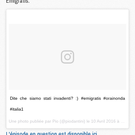
Emigratis.
Dite che siamo stati invadenti? :) #emigratis #orainonda
#italia1
Une photo publiée par Pio (@piodantini) le
10 Avril 2016 à 15h19 PDT
L'épisode en question est disponible ici.