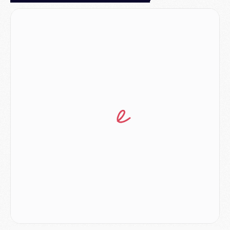
Mercato
- Le transfert de Ferran Torres au PSG réglé avant le 12 août ?
Match
- Le groupe pour Majorque/PSG avec 11 absents
Mercato
- Le PSG officialise un quatrième prêt
Mercato
- Liverpool ne veut pas que Barcola au PSG
Match
- Majorque/PSG, quelle compo pour le premier match de la saison 2026/27 ?
MARDI 04 AOÛT
Europe
- Les chapeaux provisoires de la Ligue des champions 2026/27
Podcast
- Podcast CulturePSG : Akliouche présenté par un fan de Monaco
Club
- Le PSG dévoile sa première collection d'entraînement pour 2026/2027
Discipline
- Un arbitre inattendu, mais porte-bonheur pour Lens/PSG
Match
- Majorque/PSG, sur quelle chaine et à quelle heure regarder le match ?
Mercato
- Le plan du PSG pour Suzuki et Chevalier se précise
Mercato
- L'Ajax refuse la première offre du PSG pour Godts
Mercato
- Le PSG veut accélérer, Ferran Torres temporise
Mercato
- Liverpool encore très loin du compte pour Barcola
LUNDI 03 AOÛT
Match
- Podcast CulturePSG : Mercato (Godts, Suzuki, Akliouche, Barcola, etc)
Mercato
- L'Ajax attend bien plus de 45M pour Mika Godts