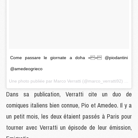
Come passare le giornate a doha == @piodantini
@amedeogrieco
Une photo publiée par Marco Verratti (@marco_verratti92) le
18 M
Dans sa publication, Verratti cite un duo de
comiques italiens bien connue, Pio et Amedeo. Il y a
un petit mois, les deux étaient passés à Paris pour
tourner avec Verratti un épisode de leur émission,