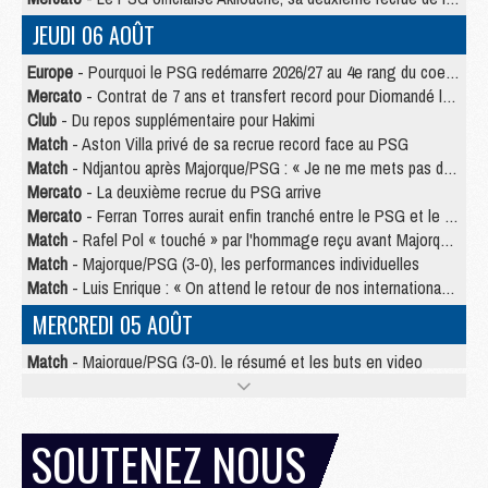
JEUDI 06 AOÛT
Europe
- Pourquoi le PSG redémarre 2026/27 au 4e rang du coefficient UEFA
Mercato
- Contrat de 7 ans et transfert record pour Diomandé loin du PSG
Club
- Du repos supplémentaire pour Hakimi
Match
- Aston Villa privé de sa recrue record face au PSG
Match
- Ndjantou après Majorque/PSG : « Je ne me mets pas de plafond »
Mercato
- La deuxième recrue du PSG arrive
Mercato
- Ferran Torres aurait enfin tranché entre le PSG et le Barça
Match
- Rafel Pol « touché » par l'hommage reçu avant Majorque/PSG
Match
- Majorque/PSG (3-0), les performances individuelles
Match
- Luis Enrique : « On attend le retour de nos internationaux »
MERCREDI 05 AOÛT
Match
- Majorque/PSG (3-0), le résumé et les buts en video
Match
- Majorque/PSG (3-0), reprise compliquée pour Paris
Match
- Les compositions officielles de Majorque/PSG avec Kvara et de nombreux jeunes
Club
- Casquettes, maillots de bain, padel, le PSG lance sa collection été
SOUTENEZ NOUS
Match
- Un des nouveaux maillots pour Majorque/PSG
Mercato
- Le PSG prépare une nouvelle offre pour Suzuki