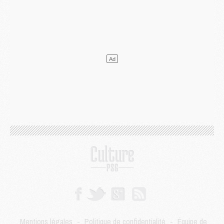
Club
- Quatre retours importants dans le groupe du PSG, et un plus discret
Mercato
- Ayari file en Ligue 2
Club
- Le PSG s'associe avec un géant de la tech
Mercato
- Vu d'Italie, le transfert de Suzuki au PSG est bien engagé
Mercato
- Ferran Torres ne serait pas à vendre, mais...
Europe
- Gros coup dur pour Aston Villa avant de croiser le PSG
DIMANCHE 02 AOÛT
Mercato
- Le transfert de Kolo Muani à la Juventus est officiel
Mercato
- [MAJ] Le PSG a fait une grosse offre à Parme pour Suzuki
Mercato
- Le PSG a envoyé une première offre pour Mika Godts
Club
- Après Pacho, d'autres retours en vue
Mercato
- Changement de dernière minute pour Kolo Muani
SAMEDI 01 AOÛT
Mercato
- L'agent de Mika Godts confirme un accord avec le PSG
Club
- Quels numéros de maillot pour Akliouche et Digne au PSG ?
Match
- Un hommage prévu lors de Brest/PSG
Mercato
- Le PSG et le Barça ont rendez-vous pour Ferran Torres
Mercato
- Guéla Doué dans les listes du PSG
Mentions légales
-
Politique de confidentialité
-
Équipe de