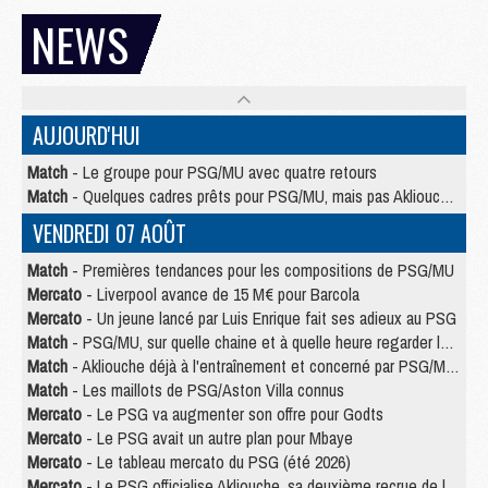
NEWS
AUJOURD'HUI
Match
- Le groupe pour PSG/MU avec quatre retours
Match
- Quelques cadres prêts pour PSG/MU, mais pas Akliouche ?
VENDREDI 07 AOÛT
Match
- Premières tendances pour les compositions de PSG/MU
Mercato
- Liverpool avance de 15 M€ pour Barcola
Mercato
- Un jeune lancé par Luis Enrique fait ses adieux au PSG
Match
- PSG/MU, sur quelle chaine et à quelle heure regarder le match ?
Match
- Akliouche déjà à l'entraînement et concerné par PSG/MU ?
Match
- Les maillots de PSG/Aston Villa connus
Mercato
- Le PSG va augmenter son offre pour Godts
Mercato
- Le PSG avait un autre plan pour Mbaye
Mercato
- Le tableau mercato du PSG (été 2026)
Mercato
- Le PSG officialise Akliouche, sa deuxième recrue de l’été