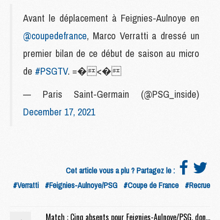
Avant le déplacement à Feignies-Aulnoye en
@coupedefrance
, Marco Verratti a dressé un
premier bilan de ce début de saison au micro
de
#PSGTV
. =�<�
— Paris Saint-Germain (@PSG_inside)
December 17, 2021
Cet article vous a plu ? Partagez le :
#Verratti
#Feignies-Aulnoye/PSG
#Coupe de France
#Recrue
Match : Cinq absents pour Feignies-Aulnoye/PSG, dont Mendes