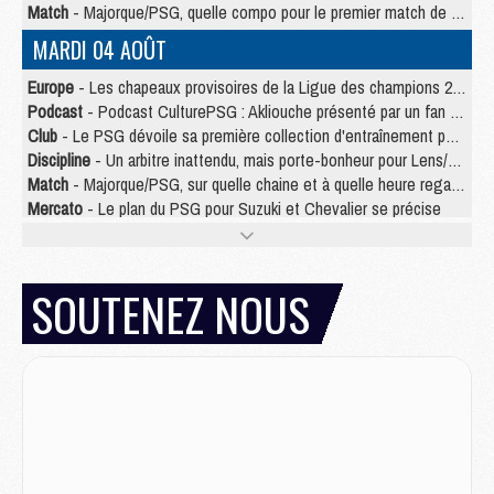
Match
- Majorque/PSG, quelle compo pour le premier match de la saison 2026/27 ?
MARDI 04 AOÛT
Europe
- Les chapeaux provisoires de la Ligue des champions 2026/27
Podcast
- Podcast CulturePSG : Akliouche présenté par un fan de Monaco
Club
- Le PSG dévoile sa première collection d'entraînement pour 2026/2027
Discipline
- Un arbitre inattendu, mais porte-bonheur pour Lens/PSG
Match
- Majorque/PSG, sur quelle chaine et à quelle heure regarder le match ?
Mercato
- Le plan du PSG pour Suzuki et Chevalier se précise
Mercato
- Le tableau mercato du PSG (été 2026)
Mercato
- L'Ajax refuse la première offre du PSG pour Godts
Mercato
- Le PSG veut accélérer, Ferran Torres temporise
SOUTENEZ NOUS
Mercato
- Liverpool encore très loin du compte pour Barcola
LUNDI 03 AOÛT
Match
- Podcast CulturePSG : Mercato (Godts, Suzuki, Akliouche, Barcola, etc)
Mercato
- L'Ajax attend bien plus de 45M pour Mika Godts
Club
- Quatre retours importants dans le groupe du PSG, et un plus discret
Mercato
- Ayari file en Ligue 2
Club
- Le PSG s'associe avec un géant de la tech