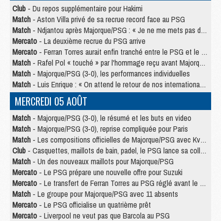
Club
- Du repos supplémentaire pour Hakimi
Match
- Aston Villa privé de sa recrue record face au PSG
Match
- Ndjantou après Majorque/PSG : « Je ne me mets pas de plafond »
Mercato
- La deuxième recrue du PSG arrive
Mercato
- Ferran Torres aurait enfin tranché entre le PSG et le Barça
Match
- Rafel Pol « touché » par l'hommage reçu avant Majorque/PSG
Match
- Majorque/PSG (3-0), les performances individuelles
Match
- Luis Enrique : « On attend le retour de nos internationaux »
MERCREDI 05 AOÛT
Match
- Majorque/PSG (3-0), le résumé et les buts en video
Match
- Majorque/PSG (3-0), reprise compliquée pour Paris
Match
- Les compositions officielles de Majorque/PSG avec Kvara et de nombreux jeunes
Club
- Casquettes, maillots de bain, padel, le PSG lance sa collection été
Match
- Un des nouveaux maillots pour Majorque/PSG
Mercato
- Le PSG prépare une nouvelle offre pour Suzuki
Mercato
- Le transfert de Ferran Torres au PSG réglé avant le 12 août ?
Match
- Le groupe pour Majorque/PSG avec 11 absents
Mercato
- Le PSG officialise un quatrième prêt
Mercato
- Liverpool ne veut pas que Barcola au PSG