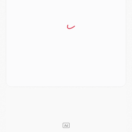
Mercato
- Vu d'Italie, le transfert de Suzuki au PSG est bien engagé
Mercato
- Ferran Torres ne serait pas à vendre, mais...
Europe
- Gros coup dur pour Aston Villa avant de croiser le PSG
DIMANCHE 02 AOÛT
Mercato
- Le transfert de Kolo Muani à la Juventus est officiel
Mercato
- [MAJ] Le PSG a fait une grosse offre à Parme pour Suzuki
Mercato
- Le PSG a envoyé une première offre pour Mika Godts
Club
- Après Pacho, d'autres retours en vue
Mercato
- Changement de dernière minute pour Kolo Muani
SAMEDI 01 AOÛT
Mercato
- L'agent de Mika Godts confirme un accord avec le PSG
Club
- Quels numéros de maillot pour Akliouche et Digne au PSG ?
Match
- Un hommage prévu lors de Brest/PSG
Mercato
- Le PSG et le Barça ont rendez-vous pour Ferran Torres
Mercato
- Guéla Doué dans les listes du PSG
Mercato
- Le transfert de Mika Godts au PSG en bonne voie
VENDREDI 31 JUILLET