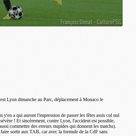
M
M
M
M
M
M
M
M
M
M
C
M
M
F
C
M