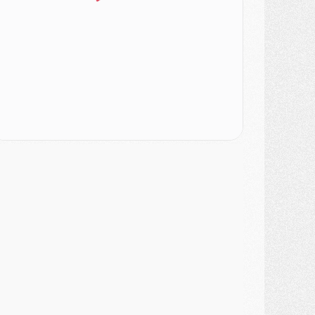
ercato
- Le PSG veut accélérer, Ferran Torres temporise
ercato
- Liverpool encore très loin du compte pour Barcola
LUNDI 03 AOÛT
atch
- Podcast CulturePSG : Mercato (Godts, Suzuki, Akliouche, Barcola, etc)
ercato
- L'Ajax attend bien plus de 45M pour Mika Godts
lub
- Quatre retours importants dans le groupe du PSG, et un plus discret
ercato
- Ayari file en Ligue 2
lub
- Le PSG s'associe avec un géant de la tech
ercato
- Vu d'Italie, le transfert de Suzuki au PSG est bien engagé
ercato
- Ferran Torres ne serait pas à vendre, mais...
urope
- Gros coup dur pour Aston Villa avant de croiser le PSG
DIMANCHE 02 AOÛT
ercato
- Le transfert de Kolo Muani à la Juventus est officiel
ercato
- [MAJ] Le PSG a fait une grosse offre à Parme pour Suzuki
ercato
- Le PSG a envoyé une première offre pour Mika Godts
lub
- Après Pacho, d'autres retours en vue
ercato
- Changement de dernière minute pour Kolo Muani
SAMEDI 01 AOÛT