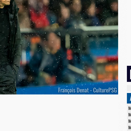
M
M
M
M