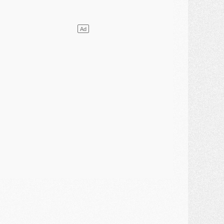
ercato
- L'agent de Mika Godts confirme un accord avec le PSG
lub
- Quels numéros de maillot pour Akliouche et Digne au PSG ?
atch
- Un hommage prévu lors de Brest/PSG
ercato
- Le PSG et le Barça ont rendez-vous pour Ferran Torres
ercato
- Guéla Doué dans les listes du PSG
ercato
- Le transfert de Mika Godts au PSG en bonne voie
VENDREDI 31 JUILLET
atch
- Un diffuseur annoncé pour les deux premiers matchs amicaux du PSG
ercato
- Le transfert d'Akliouche au PSG bouclé, le montant se précise
lub
- Un retour majeur dans le groupe du PSG
lub
- [MAJ] Ndjantou et deux jeunes du PSG annoncés dans un tournoi U21
ercato
- L'étonnante piste Suzuki confirmée et onéreuse
JEUDI 30 JUILLET
élections
- Ancelotti fait le ménage au Brésil mais veut garder Marquinhos
ercato
- Le statu quo du milieu du PSG se précise
lub
- Le PSG plutôt que la FIFA pour Al-Khelaïfi, poussé par l'UEFA ?
ercato
- Le PSG presserait Ferran Torres de se décider, deux pistes de secours
lub
- Déguisements, shopping, double scouting, Luis Campos dévoile ses méthodes