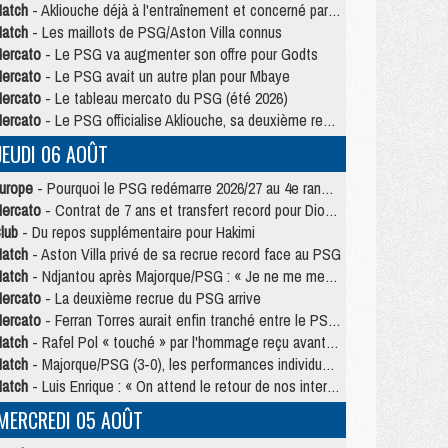
atch
- Akliouche déjà à l'entraînement et concerné par PSG/MU ?
atch
- Les maillots de PSG/Aston Villa connus
ercato
- Le PSG va augmenter son offre pour Godts
ercato
- Le PSG avait un autre plan pour Mbaye
ercato
- Le tableau mercato du PSG (été 2026)
ercato
- Le PSG officialise Akliouche, sa deuxième recrue de l’été
JEUDI 06 AOÛT
urope
- Pourquoi le PSG redémarre 2026/27 au 4e rang du coefficient UEFA
ercato
- Contrat de 7 ans et transfert record pour Diomandé loin du PSG
lub
- Du repos supplémentaire pour Hakimi
atch
- Aston Villa privé de sa recrue record face au PSG
atch
- Ndjantou après Majorque/PSG : « Je ne me mets pas de plafond »
ercato
- La deuxième recrue du PSG arrive
ercato
- Ferran Torres aurait enfin tranché entre le PSG et le Barça
atch
- Rafel Pol « touché » par l'hommage reçu avant Majorque/PSG
atch
- Majorque/PSG (3-0), les performances individuelles
atch
- Luis Enrique : « On attend le retour de nos internationaux »
MERCREDI 05 AOÛT