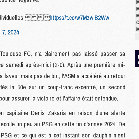
M
M
M
 individuelles 
https://t.co/w7MzwlB2Ww
C
M
 7, 2024
M
M
M
e Toulouse FC, n'a clairement pas laissé passer sa
M
M
ce samedi après-midi (2-0). Après une première mi-
M
 faveur mais pas de but, l'ASM a accéléré au retour
dès la 50e sur un coup-franc excentré, un second
E
our assurer la victoire et l'affaire était entendue.
P
C
D
 capitaine Denis Zakaria en raison d'une alerte
M
recolle un peu au PSG en cette fin d'année 2024. De
M
M
le PSG et ce qui est à cet instant son dauphin n'est