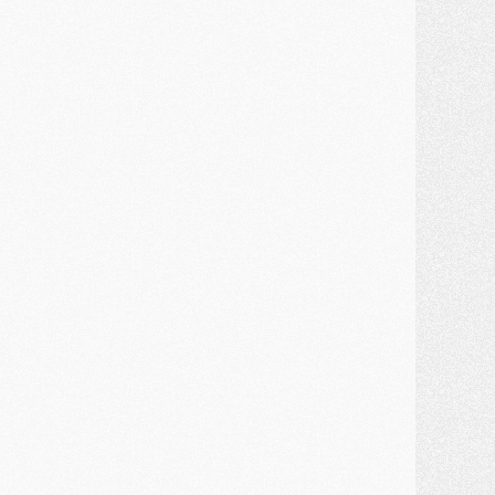
ercato
- Kroupi retiré du mercato
ercato
- Enfin une avancée dans le transfert d'Akliouche
MERCREDI 29 JUILLET
ercato
- Ferran Torres priorité du PSG, mais ouvert à tout
ercato
- Première offre de Liverpool en approche pour Barcola
ercato
- Le montant du transfert de Kolo Muani se précise, la formule aussi
ercato
- Kolo Muani attendu en Italie, son transfert débloqué
ercato
- Monaco a encore repoussé une offre du PSG pour Akliouche
ercato
- Liverpool presque d'accord avec Barcola, le PSG pas du tout
ercato
- Moment décisif pour le transfert de Kolo Muani
MARDI 28 JUILLET
ercato
- Des intermédiaires ont tenté de relancer Diomande au PSG
lub
- Au moins neuf jeunes conviés à l'entraînement des pros
ercato
- Une partie du communiqué du PSG sur Diomande expliquée
ercato
- Barcola futur plus gros transfert de l'été ?
ormation
- Retour sur la saison des U17 du PSG en 7 chiffres clés
lub
- Le PSG connaît ses premiers matches de septembre
ercato
- Un troisième prêt bouclé par le PSG