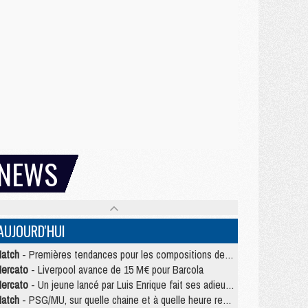
NEWS
AUJOURD'HUI
atch
- Premières tendances pour les compositions de PSG/MU
ercato
- Liverpool avance de 15 M€ pour Barcola
ercato
- Un jeune lancé par Luis Enrique fait ses adieux au PSG
atch
- PSG/MU, sur quelle chaine et à quelle heure regarder le match ?