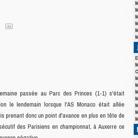
M
M
M
M
M
M
E
M
C
M
M
M
emaine passée au Parc des Princes (1-1) s'était
M
on le lendemain lorsque l'AS Monaco était allée
M
M
aris prenant donc un point d'avance en plus en tête de
M
sécutif des Parisiens en championnat, à Auxerre ce
équence négative.