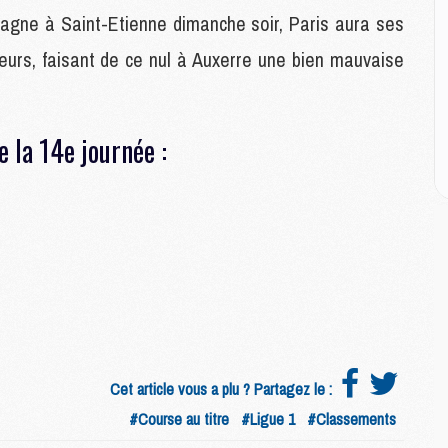
M
gagne à Saint-Etienne dimanche soir, Paris aura ses
M
eurs, faisant de ce nul à Auxerre une bien mauvaise
M
M
C
 la 14e journée :
M
C
M
M
E
M
M
M
C
Cet article vous a plu ? Partagez le :
M
#Course au titre
#Ligue 1
#Classements