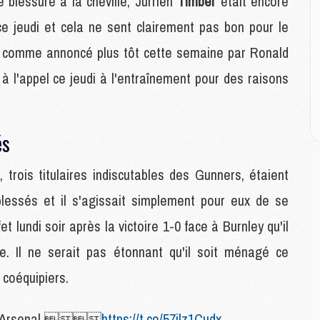
 blessure à la cheville, Jurriën
Timber
était encore
 ce jeudi et cela ne sent clairement pas bon pour le
E
P
le, comme annoncé plus tôt cette semaine par Ronald
C
 l'appel ce jeudi à l'entraînement pour des raisons
D
M
M
M
és
M
M
, trois titulaires indiscutables des Gunners, étaient
blessés et il s'agissait simplement pour eux de se
M
M
 lundi soir après la victoire 1-0 face à Burnley qu'il
C
e. Il ne serait pas étonnant qu'il soit ménagé ce
M
C
coéquipiers.
M
M
/Arsenal 
https://t.co/57ilz1Cudx
E