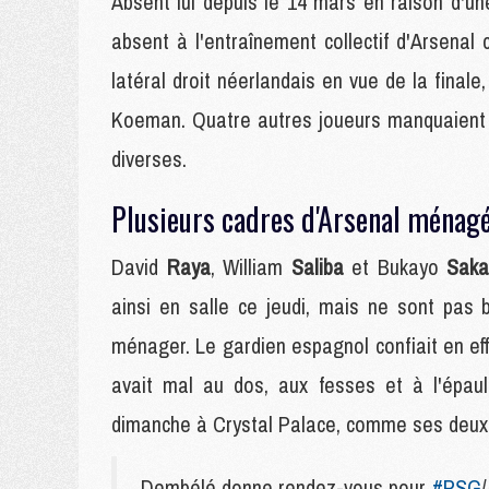
Absent lui depuis le 14 mars en raison d'une
absent à l'entraînement collectif d'Arsenal
latéral droit néerlandais en vue de la fina
Koeman. Quatre autres joueurs manquaient à
diverses.
Plusieurs cadres d'Arsenal ménag
David
Raya
, William
Saliba
et Bukayo
Saka
ainsi en salle ce jeudi, mais ne sont pas 
ménager. Le gardien espagnol confiait en effet
avait mal au dos, aux fesses et à l'épaul
dimanche à Crystal Palace, comme ses deux 
Dembélé donne rendez-vous pour
#PSG