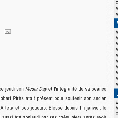
C
M
M
M
M
M
M
M
M
M
M
M
M
ce jeudi son
Media Day
et l'intégralité de sa séance
Robert Pirès était présent pour soutenir son ancien
E
 Arteta et ses joueurs. Blessé depuis fin janvier, le
M
C
ui aussi été applaudi par ses coéquipiers après avoir