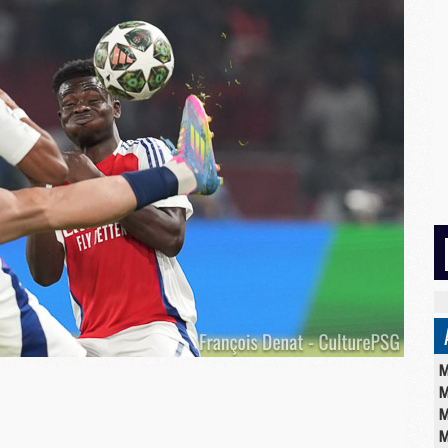
M
M
M
M