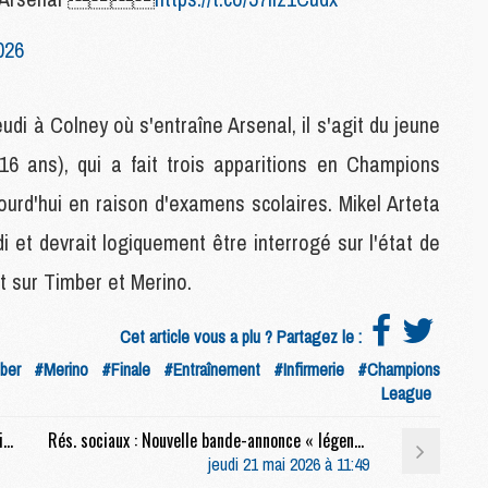
026
M
M
M
eudi à Colney où s'entraîne Arsenal, il s'agit du jeune
C
(16 ans), qui a fait trois apparitions en Champions
M
ourd'hui en raison d'examens scolaires. Mikel Arteta
 et devrait logiquement être interrogé sur l'état de
M
C
t sur Timber et Merino.
M
M
M
Cet article vous a plu ? Partagez le :
M
ber
#Merino
#Finale
#Entraînement
#Infirmerie
#Champions
League
M
Coupe du monde 2026 : Mbaye a (presque) validé son billet pour la Coupe du monde
Rés. sociaux : Nouvelle bande-annonce « légendaire » à 9 jours de la finale PSG/Arsenal
M
jeudi 21 mai 2026 à 11:49
C