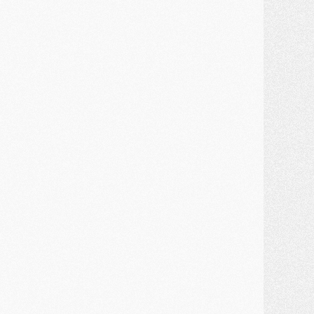
lub
- [MAJ] Ndjantou et deux jeunes du PSG annoncés dans un tournoi U21
ercato
- L'étonnante piste Suzuki confirmée et onéreuse
JEUDI 30 JUILLET
élections
- Ancelotti fait le ménage au Brésil mais veut garder Marquinhos
ercato
- Le statu quo du milieu du PSG se précise
lub
- Le PSG plutôt que la FIFA pour Al-Khelaïfi, poussé par l'UEFA ?
ercato
- Le PSG presserait Ferran Torres de se décider, deux pistes de secours
lub
- Déguisements, shopping, double scouting, Luis Campos dévoile ses méthodes
ercato
- Kroupi retiré du mercato
ercato
- Enfin une avancée dans le transfert d'Akliouche
MERCREDI 29 JUILLET
ercato
- Ferran Torres priorité du PSG, mais ouvert à tout
ercato
- Première offre de Liverpool en approche pour Barcola
ercato
- Le montant du transfert de Kolo Muani se précise, la formule aussi
ercato
- Kolo Muani attendu en Italie, son transfert débloqué
ercato
- Monaco a encore repoussé une offre du PSG pour Akliouche
ercato
- Liverpool presque d'accord avec Barcola, le PSG pas du tout
ercato
- Moment décisif pour le transfert de Kolo Muani