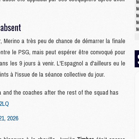
M
M
M
M
 absent
M
M
er, Merino a très peu de chance de démarrer la finale
M
ntre le PSG, mais peut espérer être convoqué pour
ans les 9 jours à venir. L'Espagnol a d'ailleurs eu le
M
M
nts à l'issue de la séance collective du jour.
M
C
M
 and the coaches after the rest of the squad has
M
E2LQ
M
M
21, 2026
M
M
M