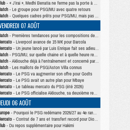
lub
- « J’irai », Medhi Benatia ne ferme pas la porte à une arrivée au PSG
atch
- Le groupe pour PSG/MU avec quatre retours
atch
- Quelques cadres prêts pour PSG/MU, mais pas Akliouche ?
VENDREDI 07 AOÛT
atch
- Premières tendances pour les compositions de PSG/MU
ercato
- Liverpool avance de 15 M€ pour Barcola
ercato
- Un jeune lancé par Luis Enrique fait ses adieux au PSG
atch
- PSG/MU, sur quelle chaine et à quelle heure regarder le match ?
atch
- Akliouche déjà à l'entraînement et concerné par PSG/MU ?
atch
- Les maillots de PSG/Aston Villa connus
ercato
- Le PSG va augmenter son offre pour Godts
ercato
- Le PSG avait un autre plan pour Mbaye
ercato
- Le tableau mercato du PSG (été 2026)
ercato
- Le PSG officialise Akliouche, sa deuxième recrue de l’été
JEUDI 06 AOÛT
urope
- Pourquoi le PSG redémarre 2026/27 au 4e rang du coefficient UEFA
ercato
- Contrat de 7 ans et transfert record pour Diomandé loin du PSG
lub
- Du repos supplémentaire pour Hakimi