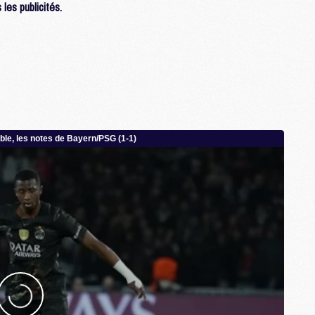
les publicités.
C
M
S
M
C
M
C
M
M
M
M
M
M
M
M
M