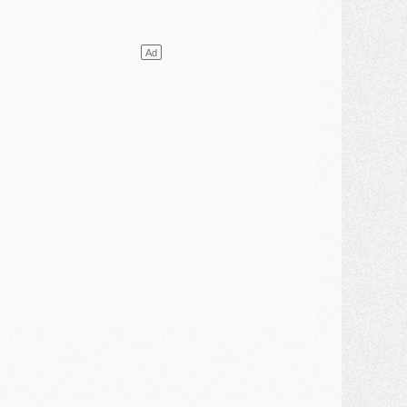
DIMANCHE 02 AOÛT
ercato
- Le transfert de Kolo Muani à la Juventus est officiel
ercato
- [MAJ] Le PSG a fait une grosse offre à Parme pour Suzuki
ercato
- Le PSG a envoyé une première offre pour Mika Godts
lub
- Après Pacho, d'autres retours en vue
ercato
- Changement de dernière minute pour Kolo Muani
SAMEDI 01 AOÛT
ercato
- L'agent de Mika Godts confirme un accord avec le PSG
lub
- Quels numéros de maillot pour Akliouche et Digne au PSG ?
atch
- Un hommage prévu lors de Brest/PSG
ercato
- Le PSG et le Barça ont rendez-vous pour Ferran Torres
ercato
- Guéla Doué dans les listes du PSG
ercato
- Le transfert de Mika Godts au PSG en bonne voie
VENDREDI 31 JUILLET
atch
- Un diffuseur annoncé pour les deux premiers matchs amicaux du PSG
ercato
- Le transfert d'Akliouche au PSG bouclé, le montant se précise
lub
- Un retour majeur dans le groupe du PSG