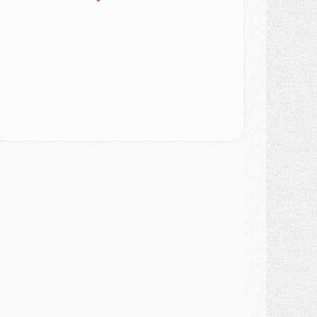
MARDI 04 AOÛT
urope
- Les chapeaux provisoires de la Ligue des champions 2026/27
odcast
- Podcast CulturePSG : Akliouche présenté par un fan de Monaco
lub
- Le PSG dévoile sa première collection d'entraînement pour 2026/2027
iscipline
- Un arbitre inattendu, mais porte-bonheur pour Lens/PSG
atch
- Majorque/PSG, sur quelle chaine et à quelle heure regarder le match ?
ercato
- Le plan du PSG pour Suzuki et Chevalier se précise
ercato
- L'Ajax refuse la première offre du PSG pour Godts
ercato
- Le PSG veut accélérer, Ferran Torres temporise
ercato
- Liverpool encore très loin du compte pour Barcola
LUNDI 03 AOÛT
atch
- Podcast CulturePSG : Mercato (Godts, Suzuki, Akliouche, Barcola, etc)
ercato
- L'Ajax attend bien plus de 45M pour Mika Godts
lub
- Quatre retours importants dans le groupe du PSG, et un plus discret
ercato
- Ayari file en Ligue 2
lub
- Le PSG s'associe avec un géant de la tech
ercato
- Vu d'Italie, le transfert de Suzuki au PSG est bien engagé
ercato
- Ferran Torres ne serait pas à vendre, mais...
urope
- Gros coup dur pour Aston Villa avant de croiser le PSG