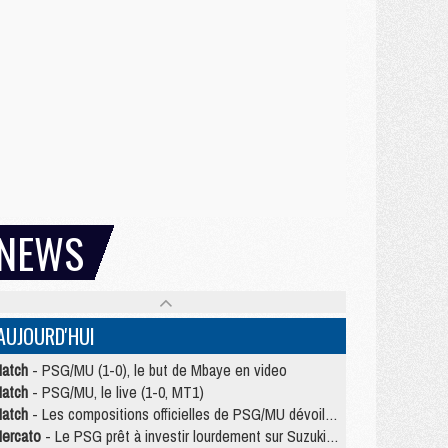
NEWS
AUJOURD'HUI
atch
- PSG/MU (1-0), le but de Mbaye en video
atch
- PSG/MU, le live (1-0, MT1)
atch
- Les compositions officielles de PSG/MU dévoilées, Pacho titulaire
ercato
- Le PSG prêt à investir lourdement sur Suzuki malgré Safonov et Chevalier