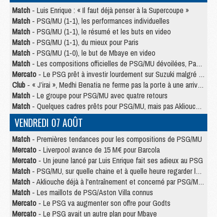
Match
- Luis Enrique : « Il faut déjà penser à la Supercoupe »
Match
- PSG/MU (1-1), les performances individuelles
Match
- PSG/MU (1-1), le résumé et les buts en video
Match
- PSG/MU (1-1), du mieux pour Paris
Match
- PSG/MU (1-0), le but de Mbaye en video
Match
- Les compositions officielles de PSG/MU dévoilées, Pacho titulaire
Mercato
- Le PSG prêt à investir lourdement sur Suzuki malgré Safonov et Chevalier
Club
- « J’irai », Medhi Benatia ne ferme pas la porte à une arrivée au PSG
Match
- Le groupe pour PSG/MU avec quatre retours
Match
- Quelques cadres prêts pour PSG/MU, mais pas Akliouche ?
VENDREDI 07 AOÛT
Match
- Premières tendances pour les compositions de PSG/MU
Mercato
- Liverpool avance de 15 M€ pour Barcola
Mercato
- Un jeune lancé par Luis Enrique fait ses adieux au PSG
Match
- PSG/MU, sur quelle chaine et à quelle heure regarder le match ?
Match
- Akliouche déjà à l'entraînement et concerné par PSG/MU ?
Match
- Les maillots de PSG/Aston Villa connus
Mercato
- Le PSG va augmenter son offre pour Godts
Mercato
- Le PSG avait un autre plan pour Mbaye