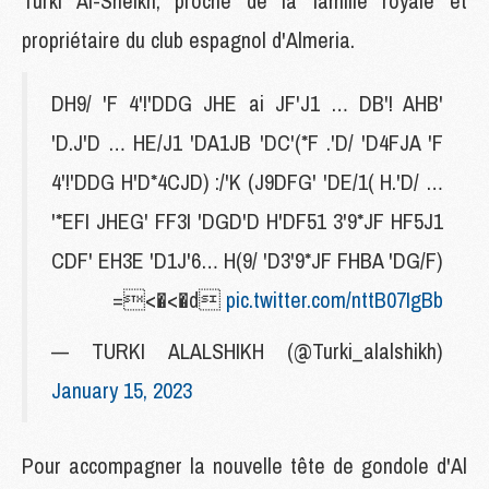
Turki Al-Sheikh, proche de la famille royale et
propriétaire du club espagnol d'Almeria.
'DH9/ 'F 4'!'DDG JHE ai JF'J1 … DB'! AHB
'D.J'D … HE/J1 'DA1JB 'DC'(*F .'D/ 'D4FJA 'F
4'!'DDG H'D*4CJD) :/'K (J9DFG' 'DE/1( H.'D/ …
'*EFI JHEG' FF3I 'DGD'D H'DF51 3'9*JF HF5J1
CDF' EH3E 'D1J'6… H(9/ 'D3'9*JF FHBA 'DG/F)
=<�<�d
pic.twitter.com/nttB07IgBb
— TURKI ALALSHIKH (@Turki_alalshikh)
January 15, 2023
Pour accompagner la nouvelle tête de gondole d'Al