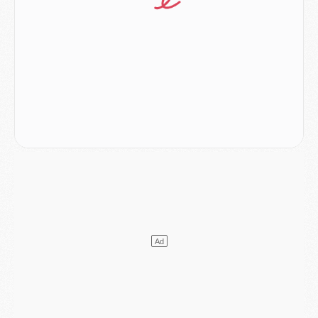
Match
- Un des nouveaux maillots pour Majorque/PSG
Mercato
- Le PSG prépare une nouvelle offre pour Suzuki
Mercato
- Le transfert de Ferran Torres au PSG réglé avant le 12 août ?
Match
- Le groupe pour Majorque/PSG avec 11 absents
Mercato
- Le PSG officialise un quatrième prêt
Mercato
- Liverpool ne veut pas que Barcola au PSG
Match
- Majorque/PSG, quelle compo pour le premier match de la saison 2026/27 ?
MARDI 04 AOÛT
Europe
- Les chapeaux provisoires de la Ligue des champions 2026/27
Podcast
- Podcast CulturePSG : Akliouche présenté par un fan de Monaco
Club
- Le PSG dévoile sa première collection d'entraînement pour 2026/2027
Discipline
- Un arbitre inattendu, mais porte-bonheur pour Lens/PSG
Match
- Majorque/PSG, sur quelle chaine et à quelle heure regarder le match ?
Mercato
- Le plan du PSG pour Suzuki et Chevalier se précise
Mercato
- L'Ajax refuse la première offre du PSG pour Godts
Mercato
- Le PSG veut accélérer, Ferran Torres temporise
Mercato
- Liverpool encore très loin du compte pour Barcola
LUNDI 03 AOÛT