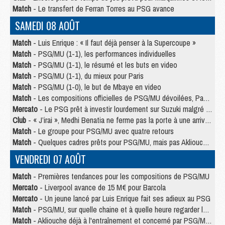
Match
- Le transfert de Ferran Torres au PSG avance
SAMEDI 08 AOÛT
Match
- Luis Enrique : « Il faut déjà penser à la Supercoupe »
Match
- PSG/MU (1-1), les performances individuelles
Match
- PSG/MU (1-1), le résumé et les buts en video
Match
- PSG/MU (1-1), du mieux pour Paris
Match
- PSG/MU (1-0), le but de Mbaye en video
Match
- Les compositions officielles de PSG/MU dévoilées, Pacho titulaire
Mercato
- Le PSG prêt à investir lourdement sur Suzuki malgré Safonov et Chevalier
Club
- « J’irai », Medhi Benatia ne ferme pas la porte à une arrivée au PSG
Match
- Le groupe pour PSG/MU avec quatre retours
Match
- Quelques cadres prêts pour PSG/MU, mais pas Akliouche ?
VENDREDI 07 AOÛT
Match
- Premières tendances pour les compositions de PSG/MU
Mercato
- Liverpool avance de 15 M€ pour Barcola
Mercato
- Un jeune lancé par Luis Enrique fait ses adieux au PSG
Match
- PSG/MU, sur quelle chaine et à quelle heure regarder le match ?
Match
- Akliouche déjà à l'entraînement et concerné par PSG/MU ?