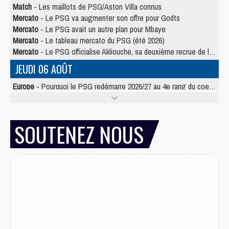
Match
- Les maillots de PSG/Aston Villa connus
Mercato
- Le PSG va augmenter son offre pour Godts
Mercato
- Le PSG avait un autre plan pour Mbaye
Mercato
- Le tableau mercato du PSG (été 2026)
Mercato
- Le PSG officialise Akliouche, sa deuxième recrue de l’été
JEUDI 06 AOÛT
Europe
- Pourquoi le PSG redémarre 2026/27 au 4e rang du coefficient UEFA
Mercato
- Contrat de 7 ans et transfert record pour Diomandé loin du PSG
Club
- Du repos supplémentaire pour Hakimi
Match
- Aston Villa privé de sa recrue record face au PSG
SOUTENEZ NOUS
Match
- Ndjantou après Majorque/PSG : « Je ne me mets pas de plafond »
Mercato
- La deuxième recrue du PSG arrive
Mercato
- Ferran Torres aurait enfin tranché entre le PSG et le Barça
Match
- Rafel Pol « touché » par l'hommage reçu avant Majorque/PSG
Match
- Majorque/PSG (3-0), les performances individuelles
Match
- Luis Enrique : « On attend le retour de nos internationaux »
MERCREDI 05 AOÛT
Match
- Majorque/PSG (3-0), le résumé et les buts en video