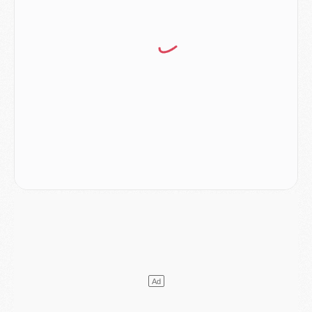
Match
- Majorque/PSG (3-0), reprise compliquée pour Paris
Match
- Les compositions officielles de Majorque/PSG avec Kvara et de nombreux jeunes
Club
- Casquettes, maillots de bain, padel, le PSG lance sa collection été
Match
- Un des nouveaux maillots pour Majorque/PSG
Mercato
- Le PSG prépare une nouvelle offre pour Suzuki
Mercato
- Le transfert de Ferran Torres au PSG réglé avant le 12 août ?
Match
- Le groupe pour Majorque/PSG avec 11 absents
Mercato
- Le PSG officialise un quatrième prêt
Mercato
- Liverpool ne veut pas que Barcola au PSG
Match
- Majorque/PSG, quelle compo pour le premier match de la saison 2026/27 ?
MARDI 04 AOÛT
Europe
- Les chapeaux provisoires de la Ligue des champions 2026/27
Podcast
- Podcast CulturePSG : Akliouche présenté par un fan de Monaco
Club
- Le PSG dévoile sa première collection d'entraînement pour 2026/2027
Discipline
- Un arbitre inattendu, mais porte-bonheur pour Lens/PSG
Match
- Majorque/PSG, sur quelle chaine et à quelle heure regarder le match ?
Mercato
- Le plan du PSG pour Suzuki et Chevalier se précise
Mercato
- L'Ajax refuse la première offre du PSG pour Godts
Mercato
- Le PSG veut accélérer, Ferran Torres temporise