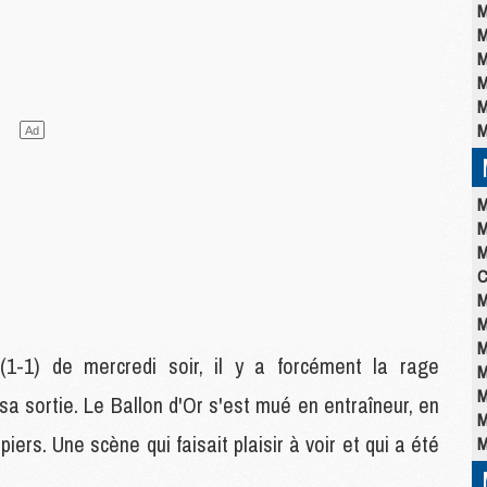
M
M
M
M
M
M
M
M
M
C
M
M
M
1-1) de mercredi soir, il y a forcément la rage
M
M
 sortie. Le Ballon d'Or s'est mué en entraîneur, en
M
ers. Une scène qui faisait plaisir à voir et qui a été
M