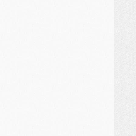
MARDI 28 JUILLET
ercato
- Des intermédiaires ont tenté de relancer Diomande au PSG
lub
- Au moins neuf jeunes conviés à l'entraînement des pros
ercato
- Une partie du communiqué du PSG sur Diomande expliquée
ercato
- Barcola futur plus gros transfert de l'été ?
ormation
- Retour sur la saison des U17 du PSG en 7 chiffres clés
lub
- Le PSG connaît ses premiers matches de septembre
ercato
- Un troisième prêt bouclé par le PSG
LUNDI 27 JUILLET
odcast
- Podcast CulturePSG à 22h : Mercato (Barcola, Diomande, etc)
ercato
- La prolongation de Dembélé au PSG dans la dernière ligne droite
lub
- Le PSG a fait sa reprise avec... 9 joueurs
és. sociaux
- Les Portugais du PSG réunis pendant leurs vacances
ercato
- Le PSG avance sur la piste Suzuki
ercato
- Après Digne, un autre défenseur en approche au PSG ?
lub
- Une petite quinzaine de joueurs attendus pour la reprise de l'entraînement du PSG
DIMANCHE 26 JUILLET