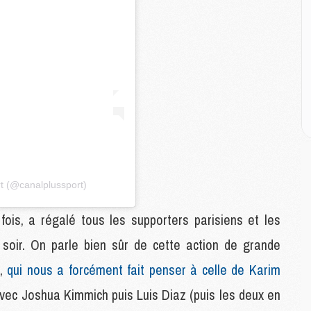
E
M
M
M
C
M
M
C
M
t (@canalplussport)
M
M
 fois, a régalé tous les supporters parisiens et les
M
 soir. On parle bien sûr de cette action de grande
e,
qui nous a forcément fait penser à celle de Karim
M
avec Joshua Kimmich puis Luis Diaz (puis les deux en
M
C