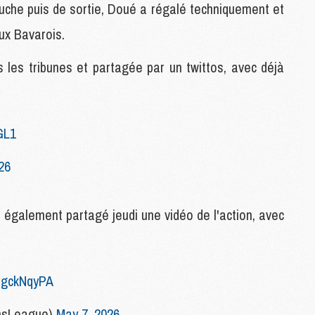
uche puis de sortie, Doué a régalé techniquement et
C
M
ux Bavarois.
 les tribunes et partagée par un twittos, avec déjà
S
M
C
M
GL1
C
M
26
M
 également partagé jeudi une vidéo de l'action, avec
M
M
M
M
kbgckNqyPA
M
M
M
nsLeague)
May 7, 2026