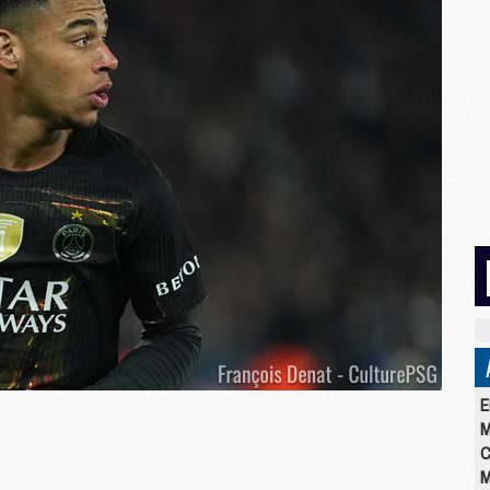
E
M
C
M