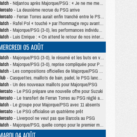
atch
- Ndjantou après Majorque/PSG : « Je ne me mets pas de plafond »
ercato
- La deuxième recrue du PSG arrive
ercato
- Ferran Torres aurait enfin tranché entre le PSG et le Barça
atch
- Rafel Pol « touché » par l'hommage reçu avant Majorque/PSG
atch
- Majorque/PSG (3-0), les performances individuelles
atch
- Luis Enrique : « On attend le retour de nos internationaux »
MERCREDI 05 AOÛT
atch
- Majorque/PSG (3-0), le résumé et les buts en video
atch
- Majorque/PSG (3-0), reprise compliquée pour Paris
atch
- Les compositions officielles de Majorque/PSG avec Kvara et de nombreux jeunes
lub
- Casquettes, maillots de bain, padel, le PSG lance sa collection été
atch
- Un des nouveaux maillots pour Majorque/PSG
ercato
- Le PSG prépare une nouvelle offre pour Suzuki
ercato
- Le transfert de Ferran Torres au PSG réglé avant le 12 août ?
atch
- Le groupe pour Majorque/PSG avec 11 absents
ercato
- Le PSG officialise un quatrième prêt
ercato
- Liverpool ne veut pas que Barcola au PSG
atch
- Majorque/PSG, quelle compo pour le premier match de la saison 2026/27 ?
MARDI 04 AOÛT