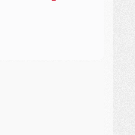
urope
- Gros coup dur pour Aston Villa avant de croiser le PSG
DIMANCHE 02 AOÛT
ercato
- Le transfert de Kolo Muani à la Juventus est officiel
ercato
- [MAJ] Le PSG a fait une grosse offre à Parme pour Suzuki
ercato
- Le PSG a envoyé une première offre pour Mika Godts
lub
- Après Pacho, d'autres retours en vue
ercato
- Changement de dernière minute pour Kolo Muani
SAMEDI 01 AOÛT
ercato
- L'agent de Mika Godts confirme un accord avec le PSG
lub
- Quels numéros de maillot pour Akliouche et Digne au PSG ?
atch
- Un hommage prévu lors de Brest/PSG
ercato
- Le PSG et le Barça ont rendez-vous pour Ferran Torres
ercato
- Guéla Doué dans les listes du PSG
ercato
- Le transfert de Mika Godts au PSG en bonne voie
VENDREDI 31 JUILLET
atch
- Un diffuseur annoncé pour les deux premiers matchs amicaux du PSG
ercato
- Le transfert d'Akliouche au PSG bouclé, le montant se précise
lub
- Un retour majeur dans le groupe du PSG