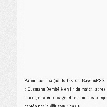
Parmi les images fortes du Bayern/PSG (
d'Ousmane Dembélé en fin de match, après sa
leader, et a encouragé et replacé ses coéquipi
captée par le diffuseur Canal+.