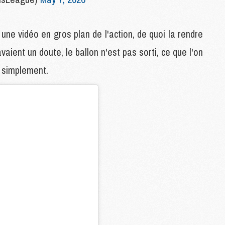
M
ne vidéo en gros plan de l'action, de quoi la rendre
C
aient un doute, le ballon n'est pas sorti, ce que l'on
M
M
t simplement.
F
C
M
P
M
C
R
M
M
C