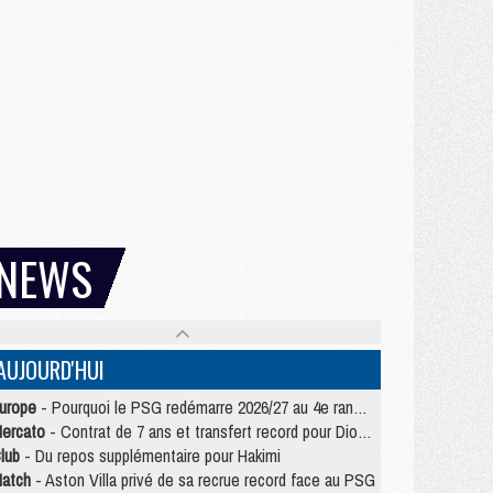
NEWS
AUJOURD'HUI
urope
- Pourquoi le PSG redémarre 2026/27 au 4e rang du coefficient UEFA
ercato
- Contrat de 7 ans et transfert record pour Diomandé loin du PSG
lub
- Du repos supplémentaire pour Hakimi
atch
- Aston Villa privé de sa recrue record face au PSG