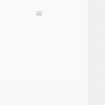
lub
- [MAJ] Ndjantou et deux jeunes du PSG annoncés dans un tournoi U21
ercato
- L'étonnante piste Suzuki confirmée et onéreuse
JEUDI 30 JUILLET
élections
- Ancelotti fait le ménage au Brésil mais veut garder Marquinhos
ercato
- Le statu quo du milieu du PSG se précise
lub
- Le PSG plutôt que la FIFA pour Al-Khelaïfi, poussé par l'UEFA ?
ercato
- Le PSG presserait Ferran Torres de se décider, deux pistes de secours
lub
- Déguisements, shopping, double scouting, Luis Campos dévoile ses méthodes
ercato
- Kroupi retiré du mercato
ercato
- Enfin une avancée dans le transfert d'Akliouche
MERCREDI 29 JUILLET
ercato
- Ferran Torres priorité du PSG, mais ouvert à tout
ercato
- Première offre de Liverpool en approche pour Barcola
ercato
- Le montant du transfert de Kolo Muani se précise, la formule aussi
ercato
- Kolo Muani attendu en Italie, son transfert débloqué
ercato
- Monaco a encore repoussé une offre du PSG pour Akliouche
ercato
- Liverpool presque d'accord avec Barcola, le PSG pas du tout
ercato
- Moment décisif pour le transfert de Kolo Muani