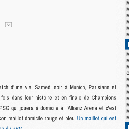
M
M
M
M
M
M
M
M
M
C
M
M
atch d'une vie. Samedi soir à Munich, Parisiens et
M
e fois dans leur histoire et en finale de Champions
M
M
 PSG qui jouera à domicile à l'Allianz Arena et c'est
M
son maillot domicile rouge et bleu.
Un maillot qui est
M
igne du PSG
.