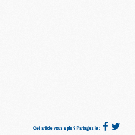
M
C
M
M
F
C
M
P
M
C
R
M
M
C
Cet article vous a plu ? Partagez le :