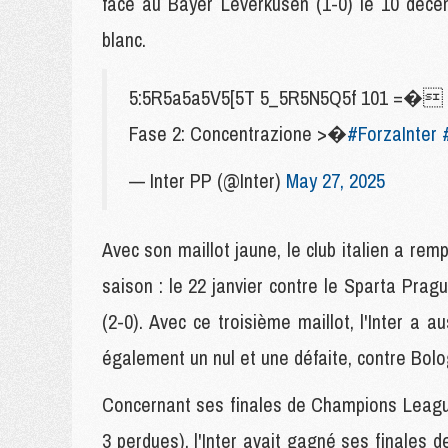
face au Bayer Leverkusen (1-0) le 10 décemb
blanc.
5:5R5a5a5V5[5T 5_5R5N5Q5f 101 =�
Fase 2: Concentrazione >�
#ForzaInter
— Inter PP (@Inter)
May 27, 2025
Avec son maillot jaune, le club italien a 
saison : le 22 janvier contre le Sparta Pra
(2-0). Avec ce troisième maillot, l'Inter a
également un nul et une défaite, contre Bolog
Concernant ses finales de Champions League
3 perdues), l'Inter avait gagné ses finales 