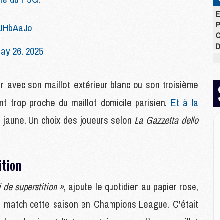
E
P
h7JHbAaJo
C
D
ay 26, 2025
M
M
M
luer avec son maillot extérieur blanc ou son troisième
M
M
ant trop proche du maillot domicile parisien.
Et à la
M
lot jaune. Un choix des joueurs selon
La Gazzetta dello
M
M
ition
C
M
i de superstition »
, ajoute le quotidien au papier rose,
C
M
'un match cette saison en Champions League. C'était
M