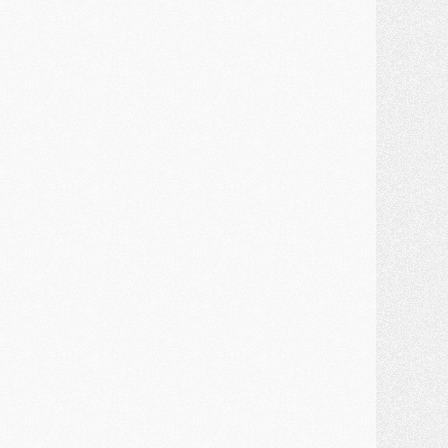
MARDI 28 JUILLET
ercato
- Des intermédiaires ont tenté de relancer Diomande au PSG
lub
- Au moins neuf jeunes conviés à l'entraînement des pros
ercato
- Une partie du communiqué du PSG sur Diomande expliquée
ercato
- Barcola futur plus gros transfert de l'été ?
ormation
- Retour sur la saison des U17 du PSG en 7 chiffres clés
lub
- Le PSG connaît ses premiers matches de septembre
ercato
- Un troisième prêt bouclé par le PSG
LUNDI 27 JUILLET
odcast
- Podcast CulturePSG à 22h : Mercato (Barcola, Diomande, etc)
ercato
- La prolongation de Dembélé au PSG dans la dernière ligne droite
lub
- Le PSG a fait sa reprise avec... 9 joueurs
és. sociaux
- Les Portugais du PSG réunis pendant leurs vacances
ercato
- Le PSG avance sur la piste Suzuki
ercato
- Après Digne, un autre défenseur en approche au PSG ?
lub
- Une petite quinzaine de joueurs attendus pour la reprise de l'entraînement du PSG
DIMANCHE 26 JUILLET