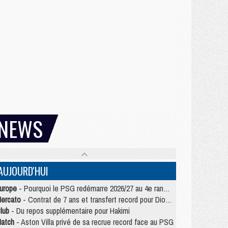
NEWS
AUJOURD'HUI
urope
- Pourquoi le PSG redémarre 2026/27 au 4e rang du coefficient UEFA
ercato
- Contrat de 7 ans et transfert record pour Diomandé loin du PSG
lub
- Du repos supplémentaire pour Hakimi
atch
- Aston Villa privé de sa recrue record face au PSG