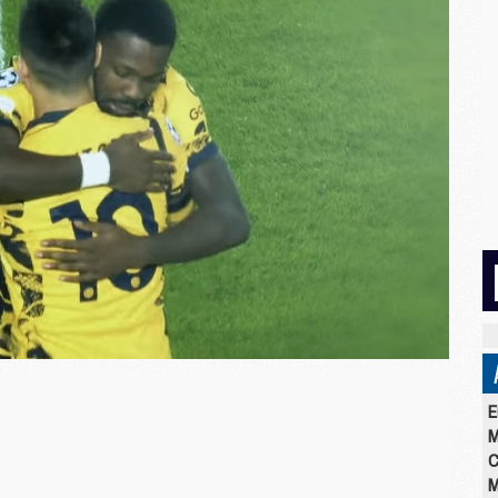
E
M
C
M