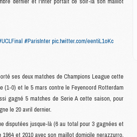
E
re dernier et l'Inter portait ce soir-là son maillot
M
M
M
#UCLFinal
#ParisInter
pic.twitter.com/eentiL1oKc
C
M
M
C
remporté ses deux matches de Champions League cette
M
gue (1-0) et le 5 mars contre le Feyenoord Rotterdam
M
M
 aussi gagné 5 matches de Serie A cette saison, pour
M
ne le 20 avril dernier.
 disputées jusque-là (6 au total pour 3 gagnées et
M
M
de 1964 et 2010 avec son maillot domicile nerazzurro,
C