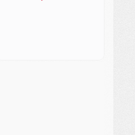
urope
- Gros coup dur pour Aston Villa avant de croiser le PSG
DIMANCHE 02 AOÛT
ercato
- Le transfert de Kolo Muani à la Juventus est officiel
ercato
- [MAJ] Le PSG a fait une grosse offre à Parme pour Suzuki
ercato
- Le PSG a envoyé une première offre pour Mika Godts
lub
- Après Pacho, d'autres retours en vue
ercato
- Changement de dernière minute pour Kolo Muani
SAMEDI 01 AOÛT
ercato
- L'agent de Mika Godts confirme un accord avec le PSG
lub
- Quels numéros de maillot pour Akliouche et Digne au PSG ?
atch
- Un hommage prévu lors de Brest/PSG
ercato
- Le PSG et le Barça ont rendez-vous pour Ferran Torres
ercato
- Guéla Doué dans les listes du PSG
ercato
- Le transfert de Mika Godts au PSG en bonne voie
VENDREDI 31 JUILLET
atch
- Un diffuseur annoncé pour les deux premiers matchs amicaux du PSG
ercato
- Le transfert d'Akliouche au PSG bouclé, le montant se précise
lub
- Un retour majeur dans le groupe du PSG