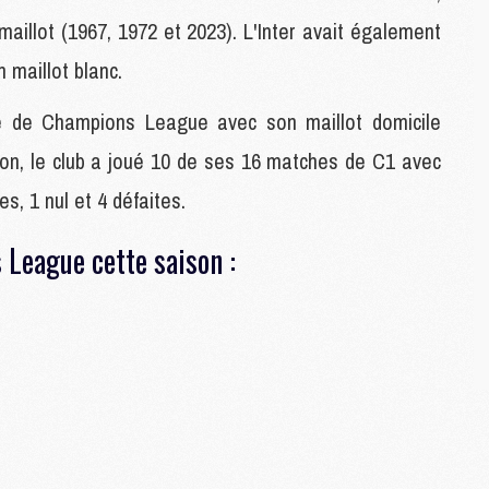
C
aillot (1967, 1972 et 2023). L'Inter avait également
M
 maillot blanc.
e de Champions League avec son maillot domicile
S
M
son, le club a joué 10 de ses 16 matches de C1 avec
C
M
es, 1 nul et 4 défaites.
C
M
League cette saison :
M
M
M
M
M
M
M
M