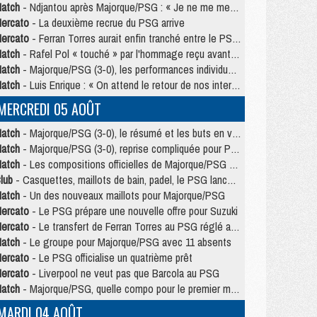
atch
- Ndjantou après Majorque/PSG : « Je ne me mets pas de plafond »
ercato
- La deuxième recrue du PSG arrive
ercato
- Ferran Torres aurait enfin tranché entre le PSG et le Barça
atch
- Rafel Pol « touché » par l'hommage reçu avant Majorque/PSG
atch
- Majorque/PSG (3-0), les performances individuelles
atch
- Luis Enrique : « On attend le retour de nos internationaux »
MERCREDI 05 AOÛT
atch
- Majorque/PSG (3-0), le résumé et les buts en video
atch
- Majorque/PSG (3-0), reprise compliquée pour Paris
atch
- Les compositions officielles de Majorque/PSG avec Kvara et de nombreux jeunes
lub
- Casquettes, maillots de bain, padel, le PSG lance sa collection été
atch
- Un des nouveaux maillots pour Majorque/PSG
ercato
- Le PSG prépare une nouvelle offre pour Suzuki
ercato
- Le transfert de Ferran Torres au PSG réglé avant le 12 août ?
atch
- Le groupe pour Majorque/PSG avec 11 absents
ercato
- Le PSG officialise un quatrième prêt
ercato
- Liverpool ne veut pas que Barcola au PSG
atch
- Majorque/PSG, quelle compo pour le premier match de la saison 2026/27 ?
MARDI 04 AOÛT