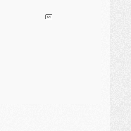
lub
- [MAJ] Ndjantou et deux jeunes du PSG annoncés dans un tournoi U21
ercato
- L'étonnante piste Suzuki confirmée et onéreuse
JEUDI 30 JUILLET
élections
- Ancelotti fait le ménage au Brésil mais veut garder Marquinhos
ercato
- Le statu quo du milieu du PSG se précise
lub
- Le PSG plutôt que la FIFA pour Al-Khelaïfi, poussé par l'UEFA ?
ercato
- Le PSG presserait Ferran Torres de se décider, deux pistes de secours
lub
- Déguisements, shopping, double scouting, Luis Campos dévoile ses méthodes
ercato
- Kroupi retiré du mercato
ercato
- Enfin une avancée dans le transfert d'Akliouche
MERCREDI 29 JUILLET
ercato
- Ferran Torres priorité du PSG, mais ouvert à tout
ercato
- Première offre de Liverpool en approche pour Barcola
ercato
- Le montant du transfert de Kolo Muani se précise, la formule aussi
ercato
- Kolo Muani attendu en Italie, son transfert débloqué
ercato
- Monaco a encore repoussé une offre du PSG pour Akliouche
ercato
- Liverpool presque d'accord avec Barcola, le PSG pas du tout
ercato
- Moment décisif pour le transfert de Kolo Muani