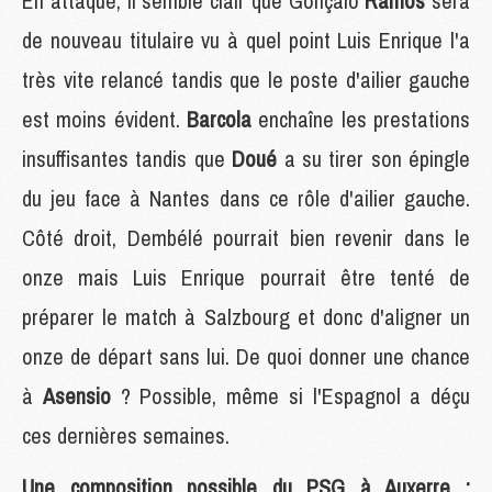
En attaque, il semble clair que Gonçalo
Ramos
sera
de nouveau titulaire vu à quel point Luis Enrique l'a
très vite relancé tandis que le poste d'ailier gauche
est moins évident.
Barcola
enchaîne les prestations
insuffisantes tandis que
Doué
a su tirer son épingle
du jeu face à Nantes dans ce rôle d'ailier gauche.
Côté droit, Dembélé pourrait bien revenir dans le
onze mais Luis Enrique pourrait être tenté de
préparer le match à Salzbourg et donc d'aligner un
onze de départ sans lui. De quoi donner une chance
à
Asensio
? Possible, même si l'Espagnol a déçu
ces dernières semaines.
Une composition possible du PSG à Auxerre :