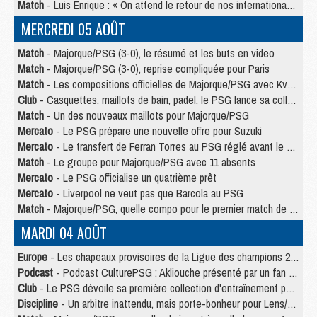
Match
- Luis Enrique : « On attend le retour de nos internationaux »
MERCREDI 05 AOÛT
Match
- Majorque/PSG (3-0), le résumé et les buts en video
Match
- Majorque/PSG (3-0), reprise compliquée pour Paris
Match
- Les compositions officielles de Majorque/PSG avec Kvara et de nombreux jeunes
Club
- Casquettes, maillots de bain, padel, le PSG lance sa collection été
Match
- Un des nouveaux maillots pour Majorque/PSG
Mercato
- Le PSG prépare une nouvelle offre pour Suzuki
Mercato
- Le transfert de Ferran Torres au PSG réglé avant le 12 août ?
Match
- Le groupe pour Majorque/PSG avec 11 absents
Mercato
- Le PSG officialise un quatrième prêt
Mercato
- Liverpool ne veut pas que Barcola au PSG
Match
- Majorque/PSG, quelle compo pour le premier match de la saison 2026/27 ?
MARDI 04 AOÛT
Europe
- Les chapeaux provisoires de la Ligue des champions 2026/27
Podcast
- Podcast CulturePSG : Akliouche présenté par un fan de Monaco
Club
- Le PSG dévoile sa première collection d'entraînement pour 2026/2027
Discipline
- Un arbitre inattendu, mais porte-bonheur pour Lens/PSG