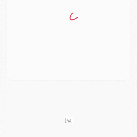
Club
- Après Pacho, d'autres retours en vue
Mercato
- Changement de dernière minute pour Kolo Muani
SAMEDI 01 AOÛT
Mercato
- L'agent de Mika Godts confirme un accord avec le PSG
Club
- Quels numéros de maillot pour Akliouche et Digne au PSG ?
Match
- Un hommage prévu lors de Brest/PSG
Mercato
- Le PSG et le Barça ont rendez-vous pour Ferran Torres
Mercato
- Guéla Doué dans les listes du PSG
Mercato
- Le transfert de Mika Godts au PSG en bonne voie
VENDREDI 31 JUILLET
Match
- Un diffuseur annoncé pour les deux premiers matchs amicaux du PSG
Mercato
- Le transfert d'Akliouche au PSG bouclé, le montant se précise
Club
- Un retour majeur dans le groupe du PSG
Club
- [MAJ] Ndjantou et deux jeunes du PSG annoncés dans un tournoi U21
Mercato
- L'étonnante piste Suzuki confirmée et onéreuse
JEUDI 30 JUILLET
Sélections
- Ancelotti fait le ménage au Brésil mais veut garder Marquinhos