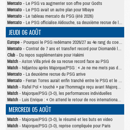
Mercato
- Le PSG va augmenter son offre pour Godts
Mercato
- Le PSG avait un autre plan pour Mbaye
Mercato
- Le tableau mercato du PSG (été 2026)
Mercato
- Le PSG officialise Akliouche, sa deuxième recrue de l’été
JEUDI 06 AOÛT
Europe
- Pourquoi le PSG redémarre 2026/27 au 4e rang du coefficient UEFA
Mercato
- Contrat de 7 ans et transfert record pour Diomandé loin du PSG
Club
- Du repos supplémentaire pour Hakimi
Match
- Aston Villa privé de sa recrue record face au PSG
Match
- Ndjantou après Majorque/PSG : « Je ne me mets pas de plafond »
Mercato
- La deuxième recrue du PSG arrive
Mercato
- Ferran Torres aurait enfin tranché entre le PSG et le Barça
Match
- Rafel Pol « touché » par l'hommage reçu avant Majorque/PSG
Match
- Majorque/PSG (3-0), les performances individuelles
Match
- Luis Enrique : « On attend le retour de nos internationaux »
MERCREDI 05 AOÛT
Match
- Majorque/PSG (3-0), le résumé et les buts en video
Match
- Majorque/PSG (3-0), reprise compliquée pour Paris