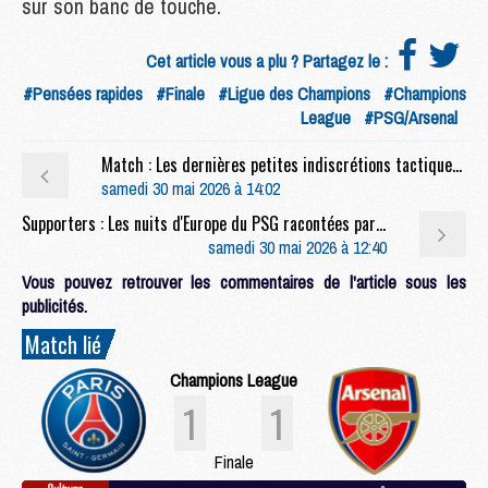
sur son banc de touche.
Cet article vous a plu ? Partagez le :
#Pensées rapides
#Finale
#Ligue des Champions
#Champions
League
#PSG/Arsenal
Match : Les dernières petites indiscrétions tactiques avant PSG/Arsenal
samedi 30 mai 2026 à 14:02
Supporters : Les nuits d'Europe du PSG racontées par ses supporters : les années Luis Enrique
samedi 30 mai 2026 à 12:40
Vous pouvez retrouver les commentaires de l'article sous les
publicités.
Match lié
Champions League
1
1
Finale