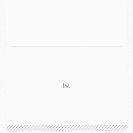
LUNDI 03 AOÛT
Match
- Podcast CulturePSG : Mercato (Godts, Suzuki, Akliouche, Barcola, etc)
Mercato
- L'Ajax attend bien plus de 45M pour Mika Godts
Club
- Quatre retours importants dans le groupe du PSG, et un plus discret
Mercato
- Ayari file en Ligue 2
Club
- Le PSG s'associe avec un géant de la tech
Mercato
- Vu d'Italie, le transfert de Suzuki au PSG est bien engagé
Mercato
- Ferran Torres ne serait pas à vendre, mais...
Europe
- Gros coup dur pour Aston Villa avant de croiser le PSG
DIMANCHE 02 AOÛT
Mercato
- Le transfert de Kolo Muani à la Juventus est officiel
Mercato
- [MAJ] Le PSG a fait une grosse offre à Parme pour Suzuki
Mercato
- Le PSG a envoyé une première offre pour Mika Godts
Club
- Après Pacho, d'autres retours en vue
Mercato
- Changement de dernière minute pour Kolo Muani
SAMEDI 01 AOÛT
Mercato
- L'agent de Mika Godts confirme un accord avec le PSG
Club
- Quels numéros de maillot pour Akliouche et Digne au PSG ?