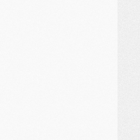
MARDI 28 JUILLET
ercato
- Des intermédiaires ont tenté de relancer Diomande au PSG
lub
- Au moins neuf jeunes conviés à l'entraînement des pros
ercato
- Une partie du communiqué du PSG sur Diomande expliquée
ercato
- Barcola futur plus gros transfert de l'été ?
ormation
- Retour sur la saison des U17 du PSG en 7 chiffres clés
lub
- Le PSG connaît ses premiers matches de septembre
ercato
- Un troisième prêt bouclé par le PSG
LUNDI 27 JUILLET
odcast
- Podcast CulturePSG à 22h : Mercato (Barcola, Diomande, etc)
ercato
- La prolongation de Dembélé au PSG dans la dernière ligne droite
lub
- Le PSG a fait sa reprise avec... 9 joueurs
és. sociaux
- Les Portugais du PSG réunis pendant leurs vacances
ercato
- Le PSG avance sur la piste Suzuki
ercato
- Après Digne, un autre défenseur en approche au PSG ?
lub
- Une petite quinzaine de joueurs attendus pour la reprise de l'entraînement du PSG
DIMANCHE 26 JUILLET