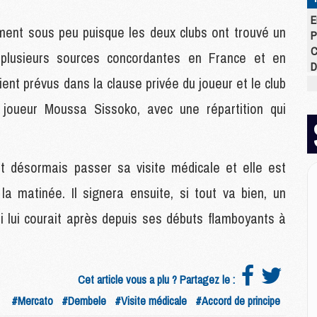
E
ment sous peu puisque les deux clubs ont trouvé un
P
C
 plusieurs sources concordantes en France et en
D
nt prévus dans la clause privée du joueur et le club
M
M
 joueur Moussa Sissoko, avec une répartition qui
M
M
M
M
t désormais passer sa visite médicale et elle est
la matinée. Il signera ensuite, si tout va bien, un
M
ui lui courait après depuis ses débuts flamboyants à
M
C
M
C
Cet article vous a plu ? Partagez le :
M
#Mercato
#Dembele
#Visite médicale
#Accord de principe
M