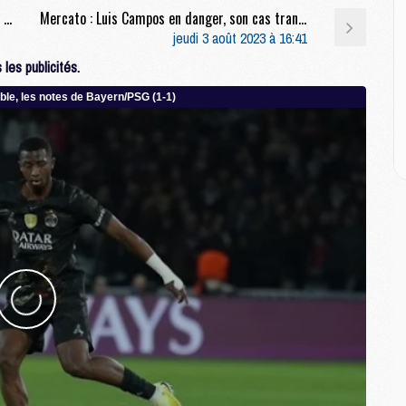
E
Mercato : Le PSG toujours attentif au marché des milieux de terrain
Mercato : Luis Campos en danger, son cas tranché en septembre
jeudi 3 août 2023 à 16:41
M
les publicités.
M
M
C
M
M
C
M
M
M
M
M
M
C