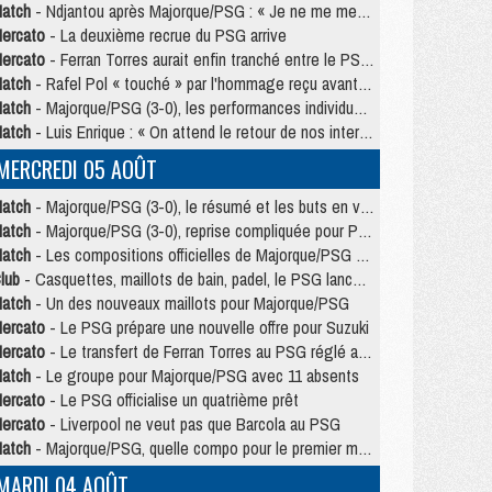
atch
- Ndjantou après Majorque/PSG : « Je ne me mets pas de plafond »
ercato
- La deuxième recrue du PSG arrive
ercato
- Ferran Torres aurait enfin tranché entre le PSG et le Barça
atch
- Rafel Pol « touché » par l'hommage reçu avant Majorque/PSG
atch
- Majorque/PSG (3-0), les performances individuelles
atch
- Luis Enrique : « On attend le retour de nos internationaux »
MERCREDI 05 AOÛT
atch
- Majorque/PSG (3-0), le résumé et les buts en video
atch
- Majorque/PSG (3-0), reprise compliquée pour Paris
atch
- Les compositions officielles de Majorque/PSG avec Kvara et de nombreux jeunes
lub
- Casquettes, maillots de bain, padel, le PSG lance sa collection été
atch
- Un des nouveaux maillots pour Majorque/PSG
ercato
- Le PSG prépare une nouvelle offre pour Suzuki
ercato
- Le transfert de Ferran Torres au PSG réglé avant le 12 août ?
atch
- Le groupe pour Majorque/PSG avec 11 absents
ercato
- Le PSG officialise un quatrième prêt
ercato
- Liverpool ne veut pas que Barcola au PSG
atch
- Majorque/PSG, quelle compo pour le premier match de la saison 2026/27 ?
MARDI 04 AOÛT