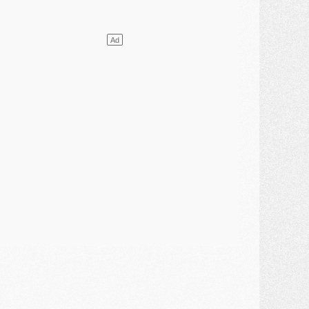
lub
- [MAJ] Ndjantou et deux jeunes du PSG annoncés dans un tournoi U21
ercato
- L'étonnante piste Suzuki confirmée et onéreuse
JEUDI 30 JUILLET
élections
- Ancelotti fait le ménage au Brésil mais veut garder Marquinhos
ercato
- Le statu quo du milieu du PSG se précise
lub
- Le PSG plutôt que la FIFA pour Al-Khelaïfi, poussé par l'UEFA ?
ercato
- Le PSG presserait Ferran Torres de se décider, deux pistes de secours
lub
- Déguisements, shopping, double scouting, Luis Campos dévoile ses méthodes
ercato
- Kroupi retiré du mercato
ercato
- Enfin une avancée dans le transfert d'Akliouche
MERCREDI 29 JUILLET
ercato
- Ferran Torres priorité du PSG, mais ouvert à tout
ercato
- Première offre de Liverpool en approche pour Barcola
ercato
- Le montant du transfert de Kolo Muani se précise, la formule aussi
ercato
- Kolo Muani attendu en Italie, son transfert débloqué
ercato
- Monaco a encore repoussé une offre du PSG pour Akliouche
ercato
- Liverpool presque d'accord avec Barcola, le PSG pas du tout
ercato
- Moment décisif pour le transfert de Kolo Muani