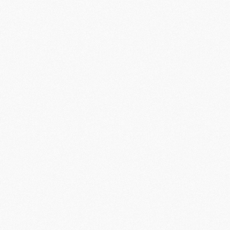
M
C
M
M
F
C
M
P
M
C
R
M
M
C