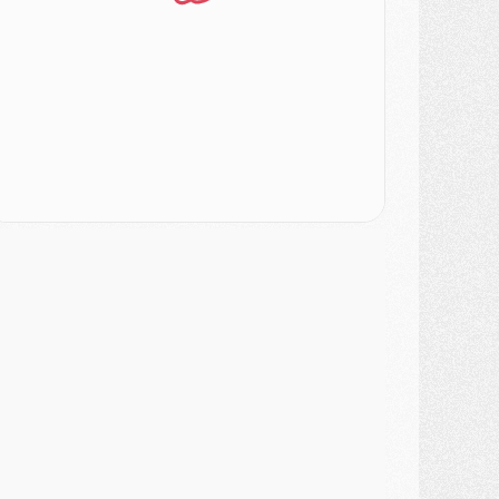
urope
- Gros coup dur pour Aston Villa avant de croiser le PSG
DIMANCHE 02 AOÛT
ercato
- Le transfert de Kolo Muani à la Juventus est officiel
ercato
- [MAJ] Le PSG a fait une grosse offre à Parme pour Suzuki
ercato
- Le PSG a envoyé une première offre pour Mika Godts
lub
- Après Pacho, d'autres retours en vue
ercato
- Changement de dernière minute pour Kolo Muani
SAMEDI 01 AOÛT
ercato
- L'agent de Mika Godts confirme un accord avec le PSG
lub
- Quels numéros de maillot pour Akliouche et Digne au PSG ?
atch
- Un hommage prévu lors de Brest/PSG
ercato
- Le PSG et le Barça ont rendez-vous pour Ferran Torres
ercato
- Guéla Doué dans les listes du PSG
ercato
- Le transfert de Mika Godts au PSG en bonne voie
VENDREDI 31 JUILLET
atch
- Un diffuseur annoncé pour les deux premiers matchs amicaux du PSG
ercato
- Le transfert d'Akliouche au PSG bouclé, le montant se précise
lub
- Un retour majeur dans le groupe du PSG