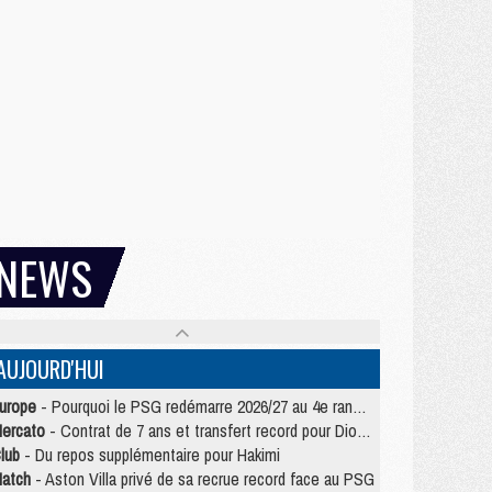
NEWS
AUJOURD'HUI
urope
- Pourquoi le PSG redémarre 2026/27 au 4e rang du coefficient UEFA
ercato
- Contrat de 7 ans et transfert record pour Diomandé loin du PSG
lub
- Du repos supplémentaire pour Hakimi
atch
- Aston Villa privé de sa recrue record face au PSG