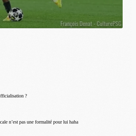
C
M
S
M
C
M
C
M
M
M
M
M
M
M
M
M