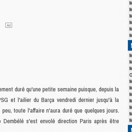
M
M
M
M
M
M
M
M
M
C
M
M
ement duré qu'une petite semaine puisque, depuis la
M
SG et l'ailier du Barça vendredi dernier jusqu'à la
M
M
peu, toute l'affaire n'aura duré que quelques jours.
M
 Dembélé s'est envolé direction Paris après être
M