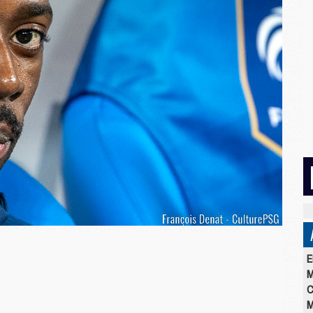
E
M
C
M