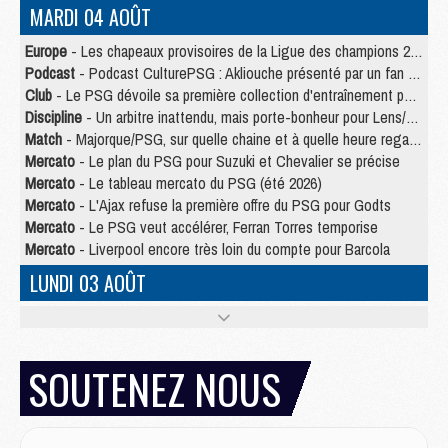
MARDI 04 AOÛT
Europe
- Les chapeaux provisoires de la Ligue des champions 2026/27
Podcast
- Podcast CulturePSG : Akliouche présenté par un fan de Monaco
Club
- Le PSG dévoile sa première collection d'entraînement pour 2026/2027
Discipline
- Un arbitre inattendu, mais porte-bonheur pour Lens/PSG
Match
- Majorque/PSG, sur quelle chaine et à quelle heure regarder le match ?
Mercato
- Le plan du PSG pour Suzuki et Chevalier se précise
Mercato
- Le tableau mercato du PSG (été 2026)
Mercato
- L'Ajax refuse la première offre du PSG pour Godts
Mercato
- Le PSG veut accélérer, Ferran Torres temporise
Mercato
- Liverpool encore très loin du compte pour Barcola
LUNDI 03 AOÛT
Match
- Podcast CulturePSG : Mercato (Godts, Suzuki, Akliouche, Barcola, etc)
Mercato
- L'Ajax attend bien plus de 45M pour Mika Godts
Club
- Quatre retours importants dans le groupe du PSG, et un plus discret
SOUTENEZ NOUS
Mercato
- Ayari file en Ligue 2
Club
- Le PSG s'associe avec un géant de la tech
Mercato
- Vu d'Italie, le transfert de Suzuki au PSG est bien engagé