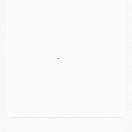
Mercato
- Ferran Torres ne serait pas à vendre, mais...
Europe
- Gros coup dur pour Aston Villa avant de croiser le PSG
DIMANCHE 02 AOÛT
Mercato
- Le transfert de Kolo Muani à la Juventus est officiel
Mercato
- [MAJ] Le PSG a fait une grosse offre à Parme pour Suzuki
Mercato
- Le PSG a envoyé une première offre pour Mika Godts
Club
- Après Pacho, d'autres retours en vue
Mercato
- Changement de dernière minute pour Kolo Muani
SAMEDI 01 AOÛT
Mercato
- L'agent de Mika Godts confirme un accord avec le PSG
Club
- Quels numéros de maillot pour Akliouche et Digne au PSG ?
Match
- Un hommage prévu lors de Brest/PSG
Mercato
- Le PSG et le Barça ont rendez-vous pour Ferran Torres
Mercato
- Guéla Doué dans les listes du PSG
Mercato
- Le transfert de Mika Godts au PSG en bonne voie
VENDREDI 31 JUILLET
Match
- Un diffuseur annoncé pour les deux premiers matchs amicaux du PSG
Mercato
- Le transfert d'Akliouche au PSG bouclé, le montant se précise