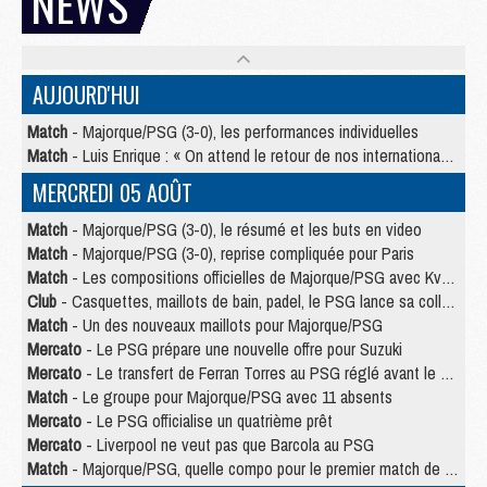
NEWS
AUJOURD'HUI
Match
- Majorque/PSG (3-0), les performances individuelles
Match
- Luis Enrique : « On attend le retour de nos internationaux »
MERCREDI 05 AOÛT
Match
- Majorque/PSG (3-0), le résumé et les buts en video
Match
- Majorque/PSG (3-0), reprise compliquée pour Paris
Match
- Les compositions officielles de Majorque/PSG avec Kvara et de nombreux jeunes
Club
- Casquettes, maillots de bain, padel, le PSG lance sa collection été
Match
- Un des nouveaux maillots pour Majorque/PSG
Mercato
- Le PSG prépare une nouvelle offre pour Suzuki
Mercato
- Le transfert de Ferran Torres au PSG réglé avant le 12 août ?
Match
- Le groupe pour Majorque/PSG avec 11 absents
Mercato
- Le PSG officialise un quatrième prêt
Mercato
- Liverpool ne veut pas que Barcola au PSG
Match
- Majorque/PSG, quelle compo pour le premier match de la saison 2026/27 ?