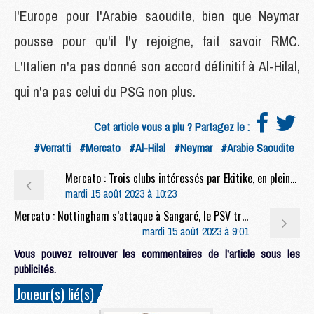
l'Europe pour l'Arabie saoudite, bien que Neymar
pousse pour qu'il l'y rejoigne, fait savoir RMC.
L'Italien n'a pas donné son accord définitif à Al-Hilal,
qui n'a pas celui du PSG non plus.
Cet article vous a plu ? Partagez le :
#Verratti
#Mercato
#Al-Hilal
#Neymar
#Arabie Saoudite
Mercato : Trois clubs intéressés par Ekitike, en pleine réflexion sur son avenir
mardi 15 août 2023 à 10:23
Mercato : Nottingham s’attaque à Sangaré, le PSV très clair sur ses exigences
mardi 15 août 2023 à 9:01
Vous pouvez retrouver les commentaires de l'article sous les
publicités.
Joueur(s) lié(s)