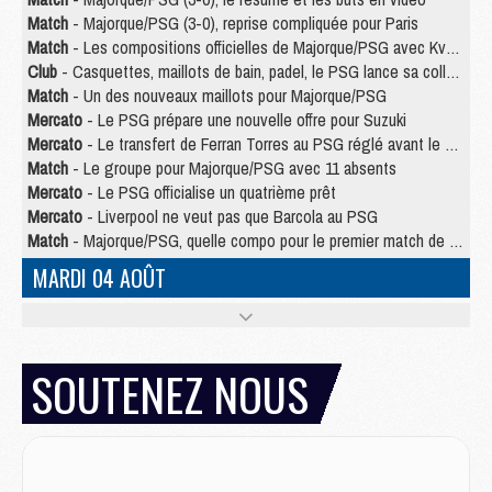
Match
- Majorque/PSG (3-0), reprise compliquée pour Paris
Match
- Les compositions officielles de Majorque/PSG avec Kvara et de nombreux jeunes
Club
- Casquettes, maillots de bain, padel, le PSG lance sa collection été
Match
- Un des nouveaux maillots pour Majorque/PSG
Mercato
- Le PSG prépare une nouvelle offre pour Suzuki
Mercato
- Le transfert de Ferran Torres au PSG réglé avant le 12 août ?
Match
- Le groupe pour Majorque/PSG avec 11 absents
Mercato
- Le PSG officialise un quatrième prêt
Mercato
- Liverpool ne veut pas que Barcola au PSG
Match
- Majorque/PSG, quelle compo pour le premier match de la saison 2026/27 ?
MARDI 04 AOÛT
Europe
- Les chapeaux provisoires de la Ligue des champions 2026/27
Podcast
- Podcast CulturePSG : Akliouche présenté par un fan de Monaco
Club
- Le PSG dévoile sa première collection d'entraînement pour 2026/2027
SOUTENEZ NOUS
Discipline
- Un arbitre inattendu, mais porte-bonheur pour Lens/PSG
Match
- Majorque/PSG, sur quelle chaine et à quelle heure regarder le match ?
Mercato
- Le plan du PSG pour Suzuki et Chevalier se précise
Mercato
- L'Ajax refuse la première offre du PSG pour Godts
Mercato
- Le PSG veut accélérer, Ferran Torres temporise