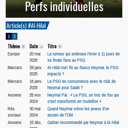
Perfs individuelles
Article(s) #Al-Hilal
1
2
Thème
Date
Titre
Europe
20 mai
La rumeur qui embrase l'Inter à 11 jours de
2025
sa finale face au PSG
Mercato
28 janv.
Al-Hilal met fin au fiasco Neymar, le PSG
2025
impacté ?
Mercato
16 janv.
Le PSG en concurrence avec le club de
2025
Neymar pour Salah ?
Anciens
25 nov.
Neymar Pai : « Le PSG, un truc de fou qui
2024
s'est transformé en tourbillon »
Rés.
30 mai
Quand Neymar crève les pneus d'un
sociaux
2024
ancien de l'OM
Anciens
15 déc.
Galtier recommandé par Neymar à Al-Hilal