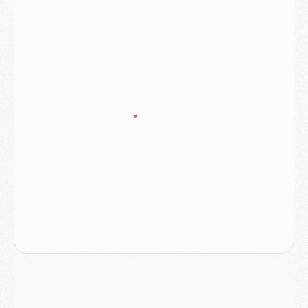
Mercato
- Liverpool encore très loin du compte pour Barcola
LUNDI 03 AOÛT
Match
- Podcast CulturePSG : Mercato (Godts, Suzuki, Akliouche, Barcola, etc)
Mercato
- L'Ajax attend bien plus de 45M pour Mika Godts
Club
- Quatre retours importants dans le groupe du PSG, et un plus discret
Mercato
- Ayari file en Ligue 2
Club
- Le PSG s'associe avec un géant de la tech
Mercato
- Vu d'Italie, le transfert de Suzuki au PSG est bien engagé
Mercato
- Ferran Torres ne serait pas à vendre, mais...
Europe
- Gros coup dur pour Aston Villa avant de croiser le PSG
DIMANCHE 02 AOÛT
Mercato
- Le transfert de Kolo Muani à la Juventus est officiel
Mercato
- [MAJ] Le PSG a fait une grosse offre à Parme pour Suzuki
Mercato
- Le PSG a envoyé une première offre pour Mika Godts
Club
- Après Pacho, d'autres retours en vue
Mercato
- Changement de dernière minute pour Kolo Muani
SAMEDI 01 AOÛT