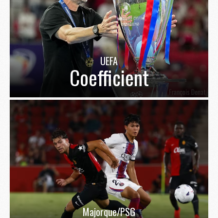
UEFA
Coefficient
Majorque/PSG