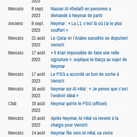
2023
Mercato
8 sept.
Nasser Al-Khelaïfi en personne a
2023
demandé à Neymar de partir
Anciens
8 sept.
Neymar : « La L1, c'est là où j'ai le plus
2023
souffert »
Mercato
21 août
Le Qatar et l’Arabie saoudite se disputent
2023
Verratti
Mercato
17 août
« Il était impossible de faire une telle
2023
signature », explique le Barça au sujet de
Neymar
Mercato
17 août
Le PSG a accordé un bon de sortie à
2023
Verratti
Mercato
16 août
Neymar sur Al-Hilal : « Je pense que c’est
2023
l’endroit idéal »
Club
15 août
Neymar quitte le PSG (officiel)
2023
Mercato
15 août
Après Neymar, Al-Hilal va revenir à la
2023
charge pour Verratti
Mercato
14 août
Neymar file vers Al-Hilal, sa visite