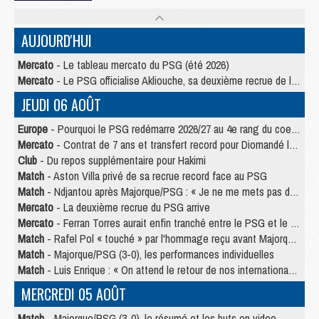
AUJOURD'HUI
Mercato
- Le tableau mercato du PSG (été 2026)
Mercato
- Le PSG officialise Akliouche, sa deuxième recrue de l’été
JEUDI 06 AOÛT
Europe
- Pourquoi le PSG redémarre 2026/27 au 4e rang du coefficient UEFA
Mercato
- Contrat de 7 ans et transfert record pour Diomandé loin du PSG
Club
- Du repos supplémentaire pour Hakimi
Match
- Aston Villa privé de sa recrue record face au PSG
Match
- Ndjantou après Majorque/PSG : « Je ne me mets pas de plafond »
Mercato
- La deuxième recrue du PSG arrive
Mercato
- Ferran Torres aurait enfin tranché entre le PSG et le Barça
Match
- Rafel Pol « touché » par l'hommage reçu avant Majorque/PSG
Match
- Majorque/PSG (3-0), les performances individuelles
Match
- Luis Enrique : « On attend le retour de nos internationaux »
MERCREDI 05 AOÛT
Match
- Majorque/PSG (3-0), le résumé et les buts en video