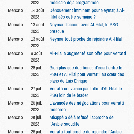
2023
médicale déjà programmée
Mercato
14 août
Dénouement imminent pour Neymar, à Al-
2023
Hilal dès cette semaine ?
Mercato
13 août
Neymar d'accord avec Al-Hilal, le PSG
2023
presque
Mercato
13 août
Neymar tout proche de rejoindre Al-Hilal
2023
Mercato
8 août
Al-Hilal a augmenté son offre pour Verratti
2023
Mercato
28 juil.
Bien plus que des bonus d'écart entre le
2023
PSG et Al Hilal pour Verratti, au cœur des
plans de Luis Enrique
Mercato
27 juil.
Verratti convaincu par l’offre d’Al-Hilal, le
2023
PSG loin de le brader
Mercato
26 juil.
L'avancée des négociations pour Verratti
2023
modérée
Mercato
26 juil.
Mbappé a déjà refusé l'approche de
2023
l'Arabie saoudite
Mercato
26 juil.
Verratti tout proche de rejoindre l'Arabie