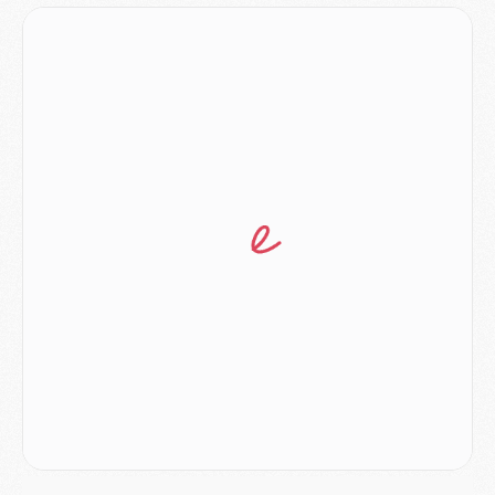
Match
- Majorque/PSG, quelle compo pour le premier match de la saison 2026/27 ?
MARDI 04 AOÛT
Europe
- Les chapeaux provisoires de la Ligue des champions 2026/27
Podcast
- Podcast CulturePSG : Akliouche présenté par un fan de Monaco
Club
- Le PSG dévoile sa première collection d'entraînement pour 2026/2027
Discipline
- Un arbitre inattendu, mais porte-bonheur pour Lens/PSG
Match
- Majorque/PSG, sur quelle chaine et à quelle heure regarder le match ?
Mercato
- Le plan du PSG pour Suzuki et Chevalier se précise
Mercato
- L'Ajax refuse la première offre du PSG pour Godts
Mercato
- Le PSG veut accélérer, Ferran Torres temporise
Mercato
- Liverpool encore très loin du compte pour Barcola
LUNDI 03 AOÛT
Match
- Podcast CulturePSG : Mercato (Godts, Suzuki, Akliouche, Barcola, etc)
Mercato
- L'Ajax attend bien plus de 45M pour Mika Godts
Club
- Quatre retours importants dans le groupe du PSG, et un plus discret
Mercato
- Ayari file en Ligue 2
Club
- Le PSG s'associe avec un géant de la tech
Mercato
- Vu d'Italie, le transfert de Suzuki au PSG est bien engagé