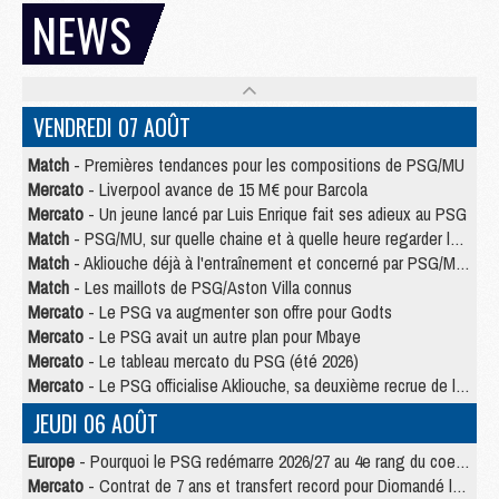
NEWS
VENDREDI 07 AOÛT
Match
- Premières tendances pour les compositions de PSG/MU
Mercato
- Liverpool avance de 15 M€ pour Barcola
Mercato
- Un jeune lancé par Luis Enrique fait ses adieux au PSG
Match
- PSG/MU, sur quelle chaine et à quelle heure regarder le match ?
Match
- Akliouche déjà à l'entraînement et concerné par PSG/MU ?
Match
- Les maillots de PSG/Aston Villa connus
Mercato
- Le PSG va augmenter son offre pour Godts
Mercato
- Le PSG avait un autre plan pour Mbaye
Mercato
- Le tableau mercato du PSG (été 2026)
Mercato
- Le PSG officialise Akliouche, sa deuxième recrue de l’été
JEUDI 06 AOÛT
Europe
- Pourquoi le PSG redémarre 2026/27 au 4e rang du coefficient UEFA
Mercato
- Contrat de 7 ans et transfert record pour Diomandé loin du PSG