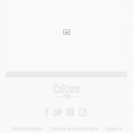
Mercato
- Ferran Torres ne serait pas à vendre, mais...
Europe
- Gros coup dur pour Aston Villa avant de croiser le PSG
DIMANCHE 02 AOÛT
Mercato
- Le transfert de Kolo Muani à la Juventus est officiel
Mercato
- [MAJ] Le PSG a fait une grosse offre à Parme pour Suzuki
Mercato
- Le PSG a envoyé une première offre pour Mika Godts
Club
- Après Pacho, d'autres retours en vue
Mercato
- Changement de dernière minute pour Kolo Muani
SAMEDI 01 AOÛT
Mercato
- L'agent de Mika Godts confirme un accord avec le PSG
Club
- Quels numéros de maillot pour Akliouche et Digne au PSG ?
Match
- Un hommage prévu lors de Brest/PSG
Mercato
- Le PSG et le Barça ont rendez-vous pour Ferran Torres
Mercato
- Guéla Doué dans les listes du PSG
Mercato
- Le transfert de Mika Godts au PSG en bonne voie
VENDREDI 31 JUILLET
Match
- Un diffuseur annoncé pour les deux premiers matchs amicaux du PSG
Mentions légales
-
Politique de confidentialité
-
Équipe de
Mercato
- Le transfert d'Akliouche au PSG bouclé, le montant se précise