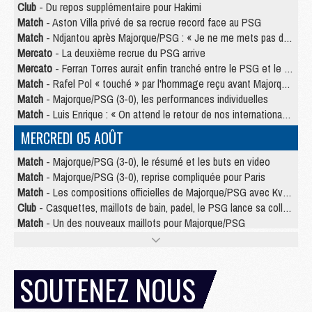
Club
- Du repos supplémentaire pour Hakimi
Match
- Aston Villa privé de sa recrue record face au PSG
Match
- Ndjantou après Majorque/PSG : « Je ne me mets pas de plafond »
Mercato
- La deuxième recrue du PSG arrive
Mercato
- Ferran Torres aurait enfin tranché entre le PSG et le Barça
Match
- Rafel Pol « touché » par l'hommage reçu avant Majorque/PSG
Match
- Majorque/PSG (3-0), les performances individuelles
Match
- Luis Enrique : « On attend le retour de nos internationaux »
MERCREDI 05 AOÛT
Match
- Majorque/PSG (3-0), le résumé et les buts en video
Match
- Majorque/PSG (3-0), reprise compliquée pour Paris
Match
- Les compositions officielles de Majorque/PSG avec Kvara et de nombreux jeunes
Club
- Casquettes, maillots de bain, padel, le PSG lance sa collection été
Match
- Un des nouveaux maillots pour Majorque/PSG
Mercato
- Le PSG prépare une nouvelle offre pour Suzuki
Mercato
- Le transfert de Ferran Torres au PSG réglé avant le 12 août ?
Match
- Le groupe pour Majorque/PSG avec 11 absents
SOUTENEZ NOUS
Mercato
- Le PSG officialise un quatrième prêt
Mercato
- Liverpool ne veut pas que Barcola au PSG